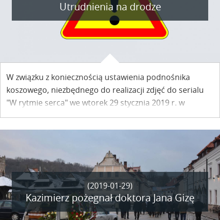
Utrudnienia na drodze
W związku z koniecznością ustawienia podnośnika
koszowego, niezbędnego do realizacji zdjęć do serialu
"W rytmie serca" we wtorek 29 stycznia 2019 r. w
godzinach 15.30 - 19.00 na ulicy Sadowej oraz na ulicy
Puławskiej mogą wystąpić czasowe utrudnienia w ruchu
pojazdów. Zachowajmy ostrożność!
(2019-01-29)
Kazimierz pożegnał doktora Jana Gizę