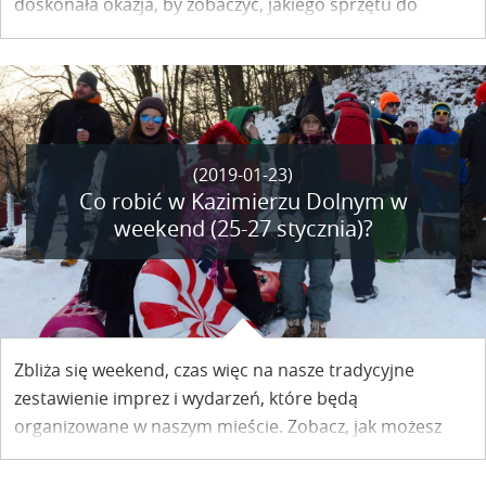
doskonała okazja, by zobaczyć, jakiego sprzętu do
uprawiania sportów zimowych używali jeszcze nie tak
dawno kazimierzacy.
(2019-01-23)
Co robić w Kazimierzu Dolnym w
weekend (25-27 stycznia)?
Zbliża się weekend, czas więc na nasze tradycyjne
zestawienie imprez i wydarzeń, które będą
organizowane w naszym mieście. Zobacz, jak możesz
spędzić czas w Kazimierzu Dolnym.