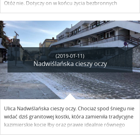
Otóż nie. Dotyczy on w końcu życia bezbronnych
stworzeń, głównie psów. O tym, do jakiego schroniska
będą trafiać bezdomne psy z terenu naszej gminy, już
niebawem zadecydują władze miasta.
(2019-01-11)
Nadwiślańska cieszy oczy
Ulica Nadwiślańska cieszy oczy. Chociaż spod śniegu nie
widać dziś granitowej kostki, która zamieniła tradycyjne
kazimierskie kocie łby oraz prawie idealnie równego
chodnika, po którym można bez obaw ciągnąć walizki