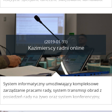
Gość specjalny i duchowy przewodnik Święta Wolności
Xsiądz Maken Mirosław Maken Dzięciołowski.
(2019-01-31)
Kazimierscy radni online
System informatyczny umożliwiający kompleksowe
zarządzanie pracami rady, system transmisji obrad z
posiedzeń rady na żywo oraz system konferencyjny,
który obejmuje mikrofony dla radnych a także
niezbędne do obsługi systemu tablety dla członków