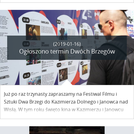
(2019-01-16)
Ogłoszono termin Dwóch Brzegów
Już po raz trzynasty zapraszamy na Festiwal Filmu i
Sztuki Dwa Brzegi do Kazimierza Dolnego i Janowca nad
Wisłą. W tym roku święto kina w Kazimierzu i Janowcu
odbywać się będzie od 27 lipca – 4 sierpnia. Właśnie na
stronach festiwalu ogłoszono datę wydarzenia.