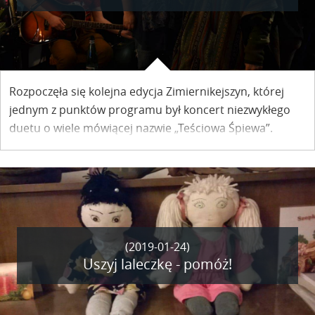
Rozpoczęła się kolejna edycja Zimiernikejszyn, której
jednym z punktów programu był koncert niezwykłego
duetu o wiele mówiącej nazwie „Teściowa Śpiewa”.
(2019-01-24)
Uszyj laleczkę - pomóż!