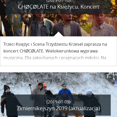
(2019-01-10)
CHØCØLATE na Księżycu. Koncert
Trzeci Księżyc i Scena Trzydziestu Krzeseł zaprasza na
koncert CHØCØLATE. Wielokierunkowa wyprawa
muzyczna. Dla zakochanych i pragnących miłości. Na
słodko i z lekką domieszką chili. Troszkę melancholii i
troszkę klubowo. Pewne jest miękkie lądowanie. Trzeci
Księżyc na niebieskim firmamencie kazimierskiego nieba
zaprasza serdecznie.
(2019-01-09)
Zimiernikejszyn 2019 (aktualizacja)