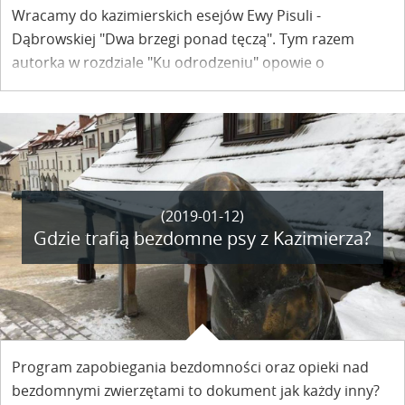
Wracamy do kazimierskich esejów Ewy Pisuli -
Dąbrowskiej "Dwa brzegi ponad tęczą". Tym razem
autorka w rozdziale "Ku odrodzeniu" opowie o
początkach Kazimierza.
(2019-01-12)
Gdzie trafią bezdomne psy z Kazimierza?
Program zapobiegania bezdomności oraz opieki nad
bezdomnymi zwierzętami to dokument jak każdy inny?