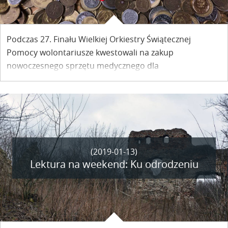
Podczas 27. Finału Wielkiej Orkiestry Świątecznej
Pomocy wolontariusze kwestowali na zakup
nowoczesnego sprzętu medycznego dla
specjalistycznych szpitali dziecięcych. Także w
Kazimierzu, gdzie od 20 lat działa sztab WOŚP przy
Koszczycu.
(2019-01-13)
Lektura na weekend: Ku odrodzeniu