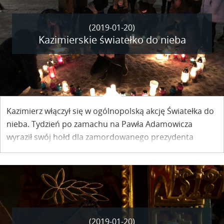
(2019-01-20)
Kazimierskie światełko do nieba
Kazimierz włączył się w ogólnopolską akcję Światełka do
nieba. Tydzień po zamachu na Pawła Adamowicza
wyraził swój hołd dla zamordowanego prezydenta
Gdańska oraz poparcie dla Wielkiej Orkiestry
Świątecznej Pomocy.
(2019-01-20)