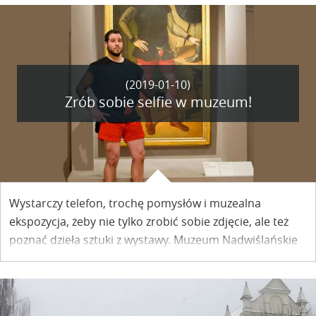
jak po płycie lotniska, to jednak to miejsce zmieniło się
diametralnie, zarówno w części przy Batorym jak i tej,
przy Zespole Szkół im. Jana Koszczyca Witkiewicza.
Pojawiły się tu nawet pierwsze w Kazimierzu światła,
zwracające uwagę kierowców na przejście dla pieszych
(2019-01-10)
przy budynku poczty.
Zrób sobie selfie w muzeum!
Wystarczy telefon, trochę pomysłów i muzealna
ekspozycja, żeby nie tylko zrobić sobie zdjęcie, ale też
poznać dzieła sztuki z wystawy. Muzeum Nadwiślańskie
zaprasza 16 stycznia do swoich wnętrz na Museum
Selfie Day.