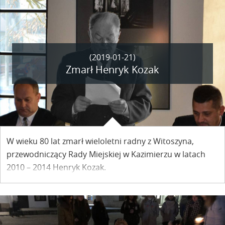
(2019-01-21)
Zmarł Henryk Kozak
W wieku 80 lat zmarł wieloletni radny z Witoszyna,
przewodniczący Rady Miejskiej w Kazimierzu w latach
2010 – 2014 Henryk Kozak.