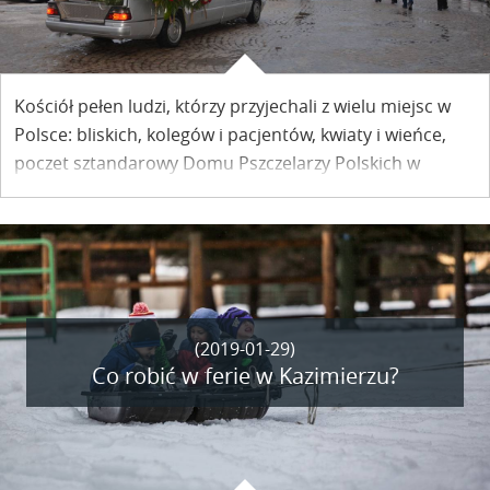
Kościół pełen ludzi, którzy przyjechali z wielu miejsc w
Polsce: bliskich, kolegów i pacjentów, kwiaty i wieńce,
poczet sztandarowy Domu Pszczelarzy Polskich w
Kamiennej i ciepłe słowa pożegnania. Kazimierz
pożegnał doktora Jana Gizę.
(2019-01-29)
Co robić w ferie w Kazimierzu?