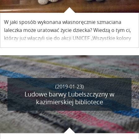
W jaki sposób wykonana własnoręcznie szmaciana
laleczka może uratować życie dziecka? Wiedzą o tym ci,
którzy już włączyli się do akcji UNICEF „Wszystkie kolory
świata”. Pomóc – łącząc przyjemne z pożytecznym –
możesz jeszcze także i Ty.
(2019-01-23)
Ludowe barwy Lubelszczyzny w
kazimierskiej bibliotece