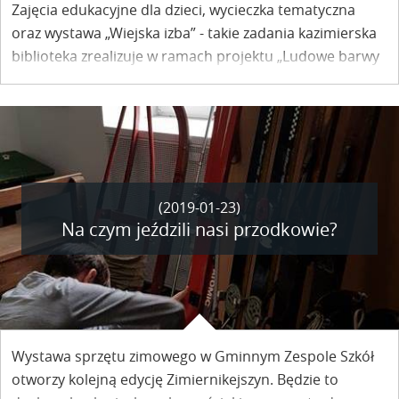
Zajęcia edukacyjne dla dzieci, wycieczka tematyczna
oraz wystawa „Wiejska izba” - takie zadania kazimierska
biblioteka zrealizuje w ramach projektu „Ludowe barwy
Lubelszczyzny”.
(2019-01-23)
Na czym jeździli nasi przodkowie?
Wystawa sprzętu zimowego w Gminnym Zespole Szkół
otworzy kolejną edycję Zimiernikejszyn. Będzie to