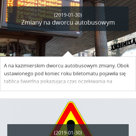
(2019-01-30)
Zmiany na dworcu autobusowym
A na kazimierskim dworcu autobusowym zmiany. Obok
ustawionego pod koniec roku biletomatu pojawiła się
tablica świetlna pokazująca czas oczekiwania na
autobusy miejskie.
(2019-01-30)