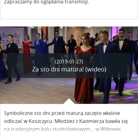
Zapraszamy do oglądania transmisji.
(2019-01-27)
Za sto dni matura! (wideo)
Symboliczne sto dni przed maturą zaczęto właśnie
odliczać w Koszczycu. Młodzież z Kazimierza bawiła się
na tradycyjnym balu studniówkowym… w Wilkowie.