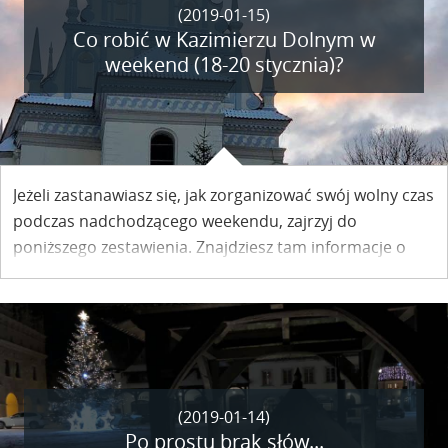
(2019-01-15)
Co robić w Kazimierzu Dolnym w
weekend (18-20 stycznia)?
Jeżeli zastanawiasz się, jak zorganizować swój wolny czas
podczas nadchodzącego weekendu, zajrzyj do
poniższego zestawienia. Znajdziesz tam informacje o
wydarzeniach, koncertach i wystawach, które będą
organizowane w naszym mieście.
(2019-01-14)
Po prostu brak słów...