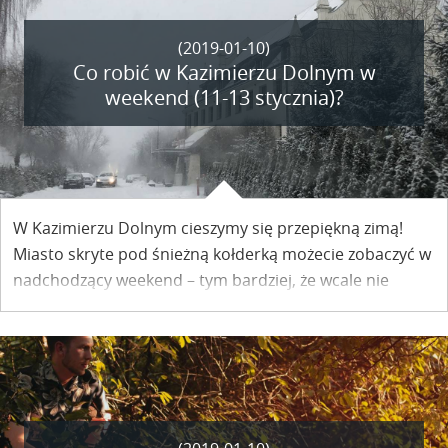
(2019-01-10)
Co robić w Kazimierzu Dolnym w
weekend (11-13 stycznia)?
W Kazimierzu Dolnym cieszymy się przepiękną zimą!
Miasto skryte pod śnieżną kołderką możecie zobaczyć w
nadchodzący weekend – tym bardziej, że wcale nie
zapadło w zimowy sen. Zobaczcie, co będzie się u nas
działo w najbliższym czasie.