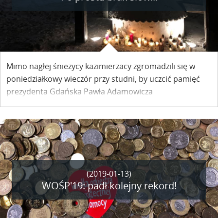
Mimo nagłej śnieżycy kazimierzacy zgromadzili się w
poniedziałkowy wieczór przy studni, by uczcić pamięć
prezydenta Gdańska Pawła Adamowicza
zamordowanego podczas 27. Finału Wielkiej Orkiestry
Świątecznej Pomocy.
(2019-01-13)
WOŚP'19: padł kolejny rekord!