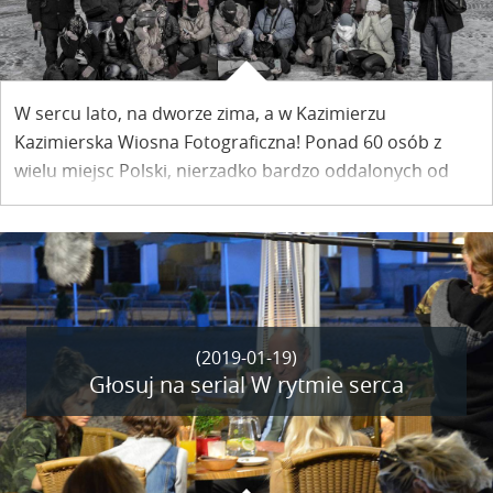
W sercu lato, na dworze zima, a w Kazimierzu
Kazimierska Wiosna Fotograficzna! Ponad 60 osób z
wielu miejsc Polski, nierzadko bardzo oddalonych od
Kazimierza zgromadziło się w sobotę, by poszerzyć
swoje horyzonty i przeżyć kolejną przygodę z Fotografią
przez duże F.
(2019-01-19)
Głosuj na serial W rytmie serca