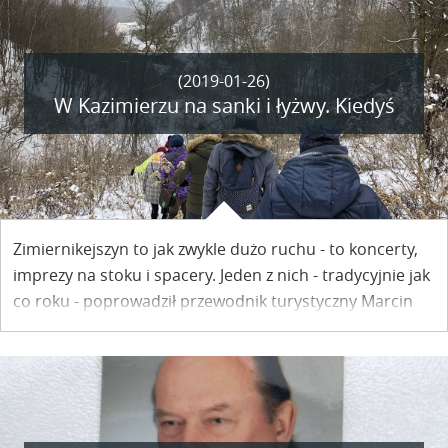
(2019-01-26)
W Kazimierzu na sanki i łyżwy. Kiedyś
Zimiernikejszyn to jak zwykle dużo ruchu - to koncerty,
imprezy na stoku i spacery. Jeden z nich - tradycyjnie jak
co roku - poprowadził przewodnik turystyczny Marcin
Pisula.