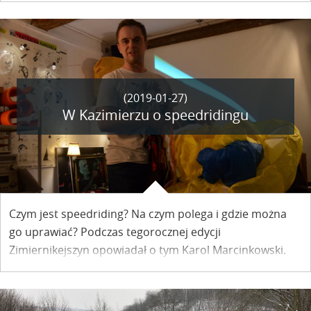
(2019-01-27)
W Kazimierzu o speedridingu
Czym jest speedriding? Na czym polega i gdzie można
go uprawiać? Podczas tegorocznej edycji
Zimiernikejszyn opowiadał o tym Karol Marcinkowski.