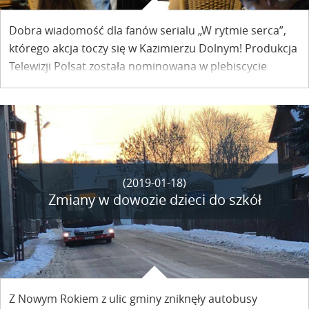
Dobra wiadomość dla fanów serialu „W rytmie serca”,
którego akcja toczy się w Kazimierzu Dolnym! Produkcja
Telewizji Polsat została nominowana w plebiscycie
Telekamery 2019, w kategorii „serial”. Głosować może
każdy.
(2019-01-18)
Zmiany w dowozie dzieci do szkół
Z Nowym Rokiem z ulic gminy zniknęły autobusy