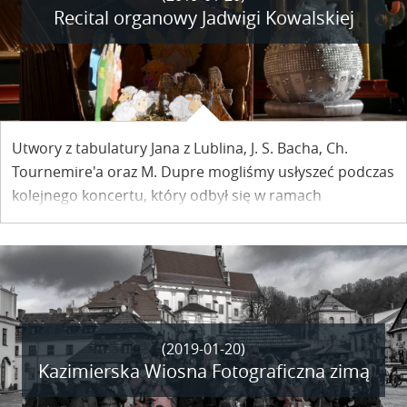
Recital organowy Jadwigi Kowalskiej
Utwory z tabulatury Jana z Lublina, J. S. Bacha, Ch.
Tournemire'a oraz M. Dupre mogliśmy usłyszeć podczas
kolejnego koncertu, który odbył się w ramach
Kazimierskiego Noworocznego Festiwalu Organowego w
kościele farnym.
(2019-01-20)
Kazimierska Wiosna Fotograficzna zimą