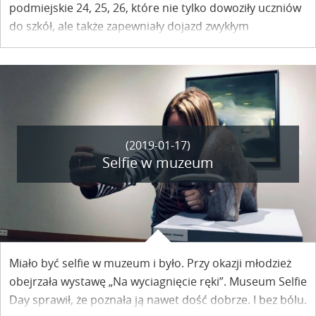
podmiejskie 24, 25, 26, które nie tylko dowoziły uczniów
do szkół, ale także zapewniały dojazd zwykłym
mieszkańcom. Dlaczego?
(2019-01-17)
Selfie w muzeum
Miało być selfie w muzeum i było. Przy okazji młodzież
obejrzała wystawę „Na wyciagnięcie ręki”. Museum Selfie
Day sprawił, że poznała ją nawet dość dobrze. I bez bólu.