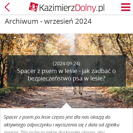
Powrót
M
Archiwum - wrzesień 2024
(2024-09-24)
Spacer z psem w lesie - jak zadbać o
bezpieczeństwo psa w lesie?
Spacer z psem po lesie często jest dla nas okazją do
aktywnego odpoczynku i wyciszenia się z dala od zgiełku
miasta. Dla psów to także doskonała okazja, aby