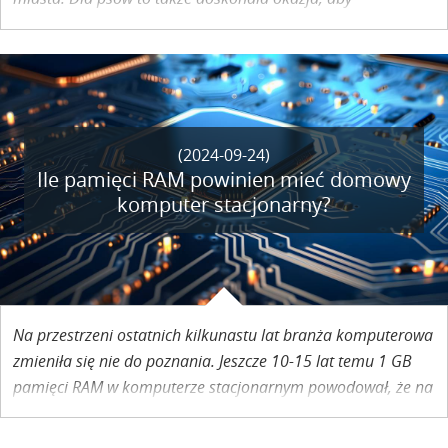
eksplorować nowe miejsca, węszyć i spędzać czas na
świeżym powietrzu. Jednak, wybierając się na leśną wyprawę
z naszym pupilem, warto pamiętać, że w lesie nie jesteśmy
sami. W naturalnym środowisku żyje wiele gatunków dzikich
zwierząt, a różnego rodzaju niebezpieczeństwa mogą
stanowić zagrożenie zarówno dla nas, jak i dla naszych
(2024-09-24)
Ile pamięci RAM powinien mieć domowy
czworonogów. O czym warto pamiętać, aby spacer był
komputer stacjonarny?
bezpieczny i przyjemny? Materiał powstał dzięki współpracy
reklamowej z Mój Zdrowy Futrzak.
Na przestrzeni ostatnich kilkunastu lat branża komputerowa
zmieniła się nie do poznania. Jeszcze 10-15 lat temu 1 GB
pamięci RAM w komputerze stacjonarnym powodował, że na
takim sprzęcie dało się odpalić niemalże każdą grę lub
program. Obecnie taka pojemność pamięci operacyjnej nie