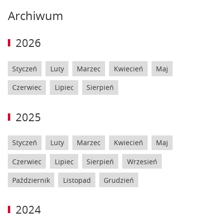
wystarczyłaby prawdopodobnie do nawet do swobodnego
Archiwum
przeglądania internetu. A zatem ile minimum pamięci RAM
powinien mieć komputer w domu? Tego dowiesz się z
2026
poniższego poradnika! Materiał powstał dzięki współpracy
reklamowej z Komputronik.pl.
Styczeń
Luty
Marzec
Kwiecień
Maj
Czerwiec
Lipiec
Sierpień
2025
Styczeń
Luty
Marzec
Kwiecień
Maj
Czerwiec
Lipiec
Sierpień
Wrzesień
Październik
Listopad
Grudzień
2024