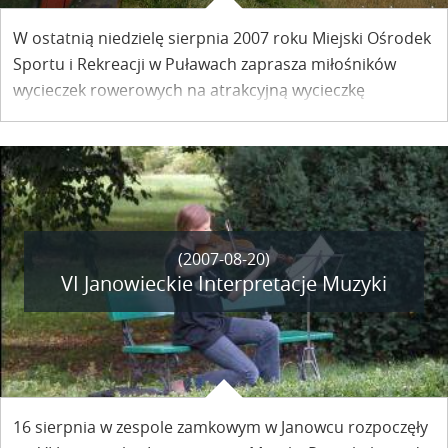
W ostatnią niedzielę sierpnia 2007 roku Miejski Ośrodek
Sportu i Rekreacji w Puławach zaprasza miłośników
wycieczek rowerowych na atrakcyjną wycieczkę
rowerową połączoną z przejazdem kolejką
wąskotorową.
(2007-08-20)
VI Janowieckie Interpretacje Muzyki
16 sierpnia w zespole zamkowym w Janowcu rozpoczęły