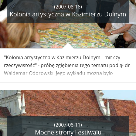
(2007-08-16)
Kolonia artystyczna w Kazimierzu Dolnym
"Kolonia artystyczna w Kazimierzu Dolnym - mit czy
rzeczywistość" - próbę zgłębienia tego tematu podjął dr
Waldemar Odorowski. Jego wykładu można było
wysłuchać na spotkaniu zorganizowanym przez
Towarzystwo Przyjaciół Kazimierza Dolnego w ramach
Festiwalu Filmu i Sztuki "Dwa Brzegi".
(2007-08-11)
Mocne strony Festiwalu