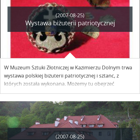
(2007-08-25)
Wystawa biżuterii patriotycznej
W Muzeum Sztuki Złotniczej w Kazimierzu Dolnym trwa
wystawa polskiej biżuterii patriotycznej i sztanc, z
których została wykonana. Możemy tu obejrzeć
przedmioty, które odegrały wielką rolę w historii narodu
polskiego, które towarzyszyły naszym przodkom w
chwilach smutku i radości, w walce o nasz kraj.
(2007-08-25)