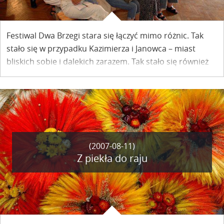
Festiwal Dwa Brzegi stara się łączyć mimo różnic. Tak
stało się w przypadku Kazimierza i Janowca – miast
bliskich sobie i dalekich zarazem. Tak stało się również
przypadku fary i synagogi. Obie świątynie zaistniały w
czasie kazimierskiego festiwalu także jako świątynie
sztuki.
(2007-08-11)
Z piekła do raju