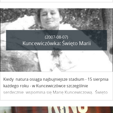
Na spotkanie przybyła bardzo liczna publiczność.
(2007-08-07)
Kuncewiczówka: Święto Marii
Kiedy natura osiąga najbujniejsze stadium - 15 sierpnia
każdego roku - w Kuncewiczówce szczególnie
serdecznie wspomina się Marię Kuncewiczową. Święto
Kuncewiczowej AD 2007 rozpocznie się w Willi pod
Wiewiórką o godzinie 17.