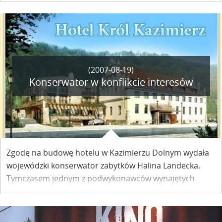
muzyką i artystami.
(2007-08-19)
Konserwator w konflikcie interesów
Zgodę na budowę hotelu w Kazimierzu Dolnym wydała
wojewódzki konserwator zabytków Halina Landecka.
Tymczasem jednym z podwykonawców wynajętych
przez inwestora była firma należąca do jej męża.