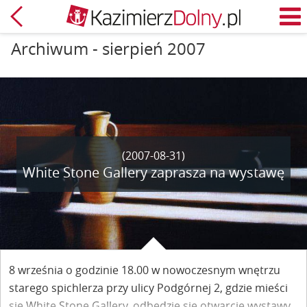
Powrót
M
Archiwum - sierpień 2007
(2007-08-31)
White Stone Gallery zaprasza na wystawę
8 września o godzinie 18.00 w nowoczesnym wnętrzu
starego spichlerza przy ulicy Podgórnej 2, gdzie mieści
się White Stone Gallery, odbędzie się otwarcie wystawy