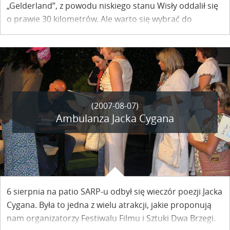
„Gelderland”, z powodu niskiego stanu Wisły oddalił się
o prawie 30 kilometrów. Ale warto się wybrać do
Janowca, bo na zamku codziennie od 4 do 11 sierpnia w
ramach Festiwalu Filmu i Sztuki „Dwa Brzegi" odbywają
się projekcje filmowe i imprezy towarzyszące.
(2007-08-07)
Ambulanza Jacka Cygana
6 sierpnia na patio SARP-u odbył się wieczór poezji Jacka
Cygana. Była to jedna z wielu atrakcji, jakie proponują
nam organizatorzy Festiwalu Filmu i Sztuki Dwa Brzegi.