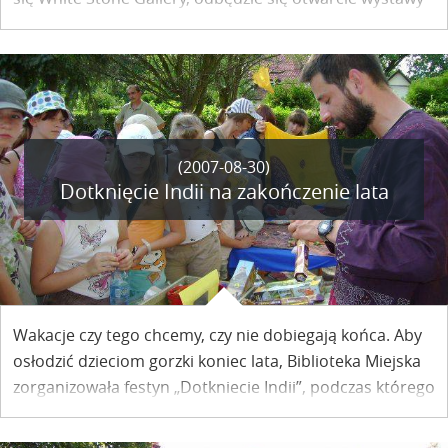
malarstwa Iwony Wojewody Jedynak. Wystawa potrwa
do końca września br.
(2007-08-30)
Dotknięcie Indii na zakończenie lata
Wakacje czy tego chcemy, czy nie dobiegają końca. Aby
osłodzić dzieciom gorzki koniec lata, Biblioteka Miejska
zorganizowała festyn „Dotkniecie Indii”, podczas którego
w orientalny świat wprowadzał małych czytelników Max
Skrzeczkowski, bohater imprezy.