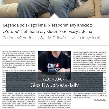
Legenda polskiego kina. Niezapomniany Kmicic z
„Potopu” Hoffmana czy Klucznik Gerwazy z „Pana
Tadeusza” Andrzeja Wajdy. Odtwórca wielu innych ról,
bo wystąpił przecież w ponad stu filmach polskich i
zagranicznych. Daniel Olbrychski.
(2007-08-07)
Głos Dwubrzeża daily