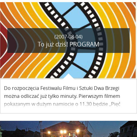
(2007-08-04)
To już dziś! PROGRAM
Do rozpoczęcia Festiwalu Filmu i Sztuki Dwa Brzegi
można odliczać już tylko minuty. Pierwszym filmem
pokazanym w dużym namiocie o 11.30 będzie „Pięć
łatwych utworów Boba Rafaelsona”. Uroczystość
otwarcia trochę później - o 17.30.