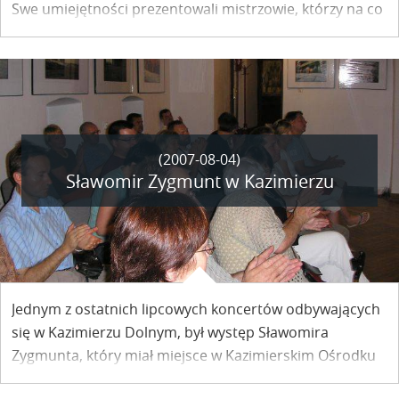
Swe umiejętności prezentowali mistrzowie, którzy na co
dzień prowadzą kursy w całej Polsce.
(2007-08-04)
Sławomir Zygmunt w Kazimierzu
Jednym z ostatnich lipcowych koncertów odbywających
się w Kazimierzu Dolnym, był występ Sławomira
Zygmunta, który miał miejsce w Kazimierskim Ośrodku
Kultury przy ulicy Lubelskiej.