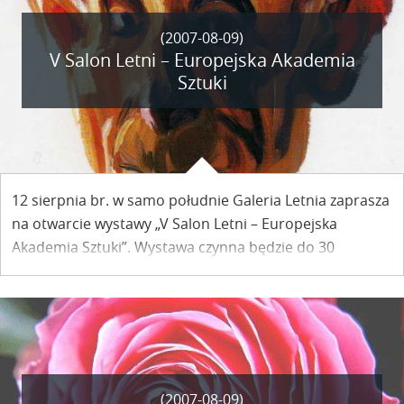
(2007-08-09)
V Salon Letni – Europejska Akademia
Sztuki
12 sierpnia br. w samo południe Galeria Letnia zaprasza
na otwarcie wystawy „V Salon Letni – Europejska
Akademia Sztuki”. Wystawa czynna będzie do 30
września br. Galeria Letnia w Rynku zaprasza w godz. 12
- 19, bez poniedziałków.
(2007-08-09)