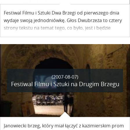
Festiwal Filmu i Sztuki Dwa Brzegi od pierwszego dnia
wydaje swoją jednodniówkę. Głos Dwubrzeża to cztery
strony tekstu na temat tego, co było, jest i będzie
podczas ośmiu dni kazimierskiego Festiwalu. Dziś -
numer czwarty.
(2007-08-07)
Festiwal Filmu i Sztuki na Drugim Brzegu
Janowiecki brzeg, który miał łączyć z kazimierskim prom