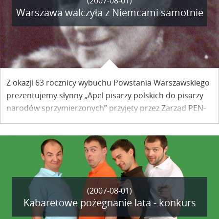
(2007-08-01)
Warszawa walczyła z Niemcami samotnie
Z okazji 63 rocznicy wybuchu Powstania Warszawskiego
prezentujemy słynny „Apel pisarzy polskich do pisarzy
narodów sprzymierzonych” przyjęty przez Zarząd PEN-
Clubu Polskiego l września 1944 r. w Londynie. Apel,
podpisany także przez Marię Kuncewiczową, został
rozesłany do wszystkich centrów międzynarodowej
organizacji P.E.N oraz indywidualnie, do
najwybitniejszych pisarzy świata.
(2007-08-01)
Kabaretowe pożegnanie lata - konkurs