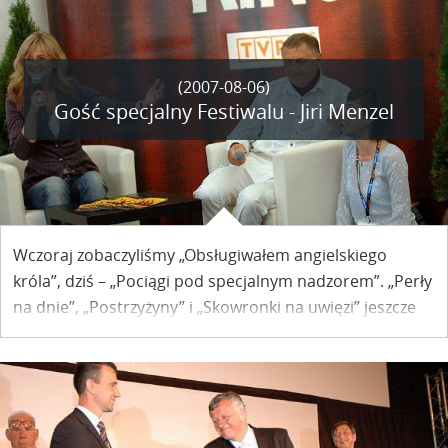
(2007-08-06)
Gość specjalny Festiwalu - Jiri Menzel
Wczoraj zobaczyliśmy „Obsługiwałem angielskiego
króla”, dziś – „Pociągi pod specjalnym nadzorem”. „Perły
na dnie”, „Postrzyżyny” i „Skowronki na uwięzi” jeszcze
przed nami. Filmy Jiriego Menzla są niejako znakiem
rozpoznawczym tegorocznych Dwóch Brzegów. Sam
reżyser jest gościem specjalnym kazimierskiego
Festiwalu.