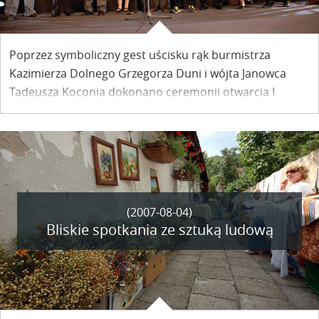
Poprzez symboliczny gest uścisku rąk burmistrza
Kazimierza Dolnego Grzegorza Duni i wójta Janowca
Tadeusza Koconia dokonano ceremonii otwarcia I
Festiwalu Filmu i Sztuki Dwa Brzegi. Dwie miejscowości
położone na przeciwległych brzegach Wisły połączyła –
mimo niskiego stanu wody w rzece – Dziesiąta Muza.
(2007-08-04)
Bliskie spotkania ze sztuką ludową