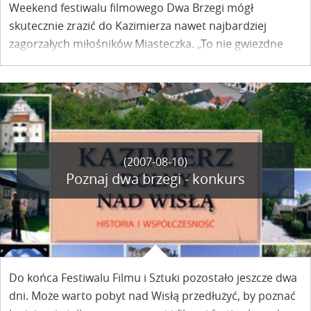
Weekend festiwalu filmowego Dwa Brzegi mógł
skutecznie zrazić do Kazimierza nawet najbardziej
zagorzałych miłośników Miasteczka. „To nie gwiezdne
wojny, to Kazimierz Dolny” pisała parę lat temu
„Polityka”. Rzeczywiście.
(2007-08-10)
Poznaj dwa brzegi - konkurs
Do końca Festiwalu Filmu i Sztuki pozostało jeszcze dwa
dni. Może warto pobyt nad Wisłą przedłużyć, by poznać