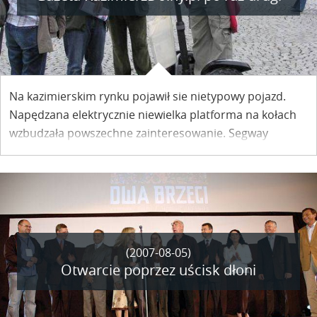
Na kazimierskim rynku pojawił sie nietypowy pojazd.
Napędzana elektrycznie niewielka platforma na kołach
wzbudzała powszechne zainteresowanie. Segway
promował nowy sierpniowy numer naszej gazety
KazimierzDolny.pl.
(2007-08-05)
Otwarcie poprzez uścisk dłoni