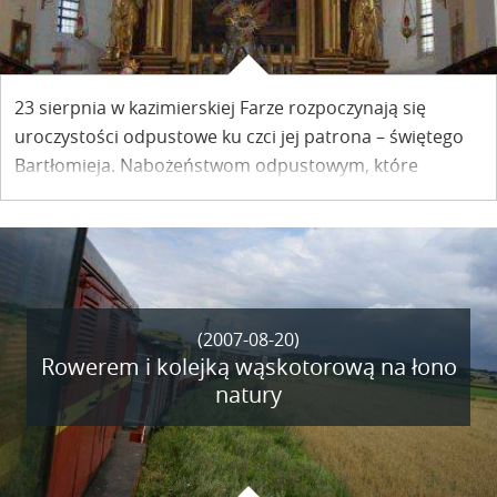
23 sierpnia w kazimierskiej Farze rozpoczynają się
uroczystości odpustowe ku czci jej patrona – świętego
Bartłomieja. Nabożeństwom odpustowym, które
potrwają do niedzieli, towarzyszyć będą wydarzenia
artystyczne.
(2007-08-20)
Rowerem i kolejką wąskotorową na łono
natury