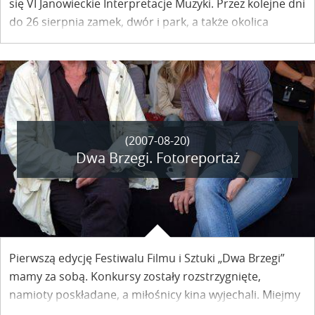
się VI Janowieckie Interpretacje Muzyki. Przez kolejne dni
do 26 sierpnia zamek, dwór i park, a także okolica
rozbrzmiewać będą dźwiękami muzyki klasycznej.
(2007-08-20)
Dwa Brzegi. Fotoreportaż
Pierwszą edycję Festiwalu Filmu i Sztuki „Dwa Brzegi”
mamy za sobą. Konkursy zostały rozstrzygnięte,
namioty poskładane, a miłośnicy kina wyjechali. Miejmy
nadzieję, że wrócą za rok, na kolejne spotkania z filmem,