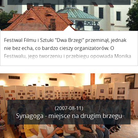
Festiwal Filmu i Sztuki "Dwa Brzegi" przeminął, jednak
nie bez echa, co bardzo cieszy organizatorów. O
Festiwalu, jego tworzeniu i przebiegu opowiada Monika
Czepielewska - rzecznik prasowy tegorocznego
Festiwalu.
(2007-08-11)
Synagoga - miejsce na drugim brzegu