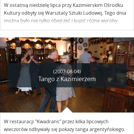
W ostatnią niedzielę lipca przy Kazimierskim Ośrodku
Kultury odbyły się Warsztaty Sztuki Ludowej. Tego dnia
można było nie tylko obejrzeć i kupić różne wyroby
ludowe, ale również zobaczyć jak powstają, a nawet
spróbować swoich sił przy ich tworzeniu.
(2007-08-04)
Tango z Kazimierzem
W restauracji "Kwadrans" przez kilka lipcowych
wieczorów odbywały się pokazy tanga argentyńskiego.