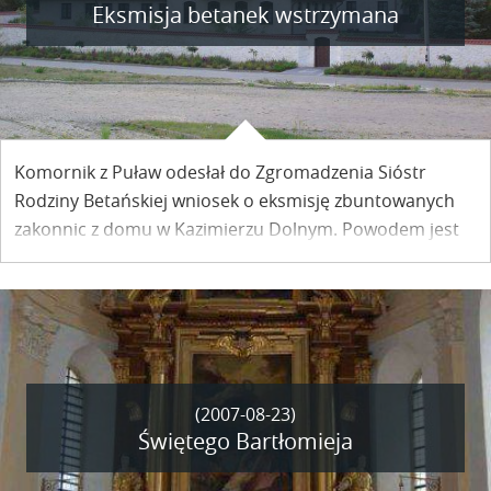
Eksmisja betanek wstrzymana
Komornik z Puław odesłał do Zgromadzenia Sióstr
Rodziny Betańskiej wniosek o eksmisję zbuntowanych
zakonnic z domu w Kazimierzu Dolnym. Powodem jest
niezapłacenie komornikowi opłaty egzekucyjnej.
(2007-08-23)
Świętego Bartłomieja