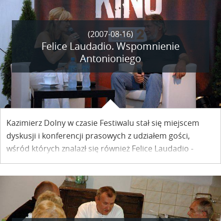
(2007-08-16)
Felice Laudadio. Wspomnienie
Antonioniego
Kazimierz Dolny w czasie Festiwalu stał się miejscem
dyskusji i konferencji prasowych z udziałem gości,
wśród których znalazł się również Felice Laudadio -
dyrektor Festiwali Filmowych w Wenecji, zasiadający w
Radzie Artystycznej Festiwalu Filmu i Sztuki "Dwa Brzegi".