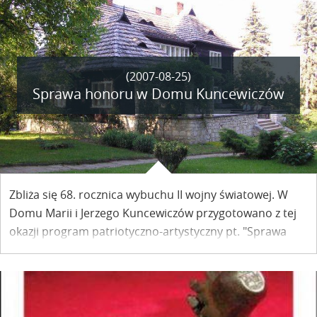
(2007-08-25)
Sprawa honoru w Domu Kuncewiczów
Zbliża się 68. rocznica wybuchu II wojny światowej. W
Domu Marii i Jerzego Kuncewiczów przygotowano z tej
okazji program patriotyczno-artystyczny pt. "Sprawa
honoru".