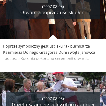
(2007-08-05)
Otwarcie poprzez uścisk dłoni
Poprzez symboliczny gest uścisku rąk burmistrza
Kazimierza Dolnego Grzegorza Duni i wójta Janowca
Tadeusza Koconia dokonano ceremonii otwarcia I
Festiwalu Filmu i Sztuki Dwa Brzegi. Dwie miejscowości
położone na przeciwległych brzegach Wisły połączyła –
mimo niskiego stanu wody w rzece – Dziesiąta Muza.
(2007-08-05)
Gazeta KazimierzDolny.pl po raz drugi