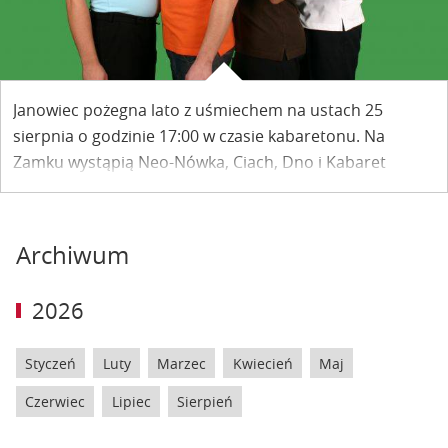
Janowiec pożegna lato z uśmiechem na ustach 25
sierpnia o godzinie 17:00 w czasie kabaretonu. Na
Zamku wystąpią Neo-Nówka, Ciach, Dno i Kabaret
Moralnego Niepokoju. Impreza połączona będzie z
kilkugodzinną biesiadą.
Archiwum
2026
Styczeń
Luty
Marzec
Kwiecień
Maj
Czerwiec
Lipiec
Sierpień