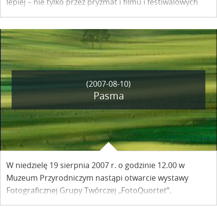
lepiej – nie tylko przez pryzmat i filmu i festiwalowych
imprez – oba nadwiślańskie brzegi i położone na nich
miasteczka – Kazimierz i Janowiec – Perły nad Wisłą.
(2007-08-10)
Pasma
W niedzielę 19 sierpnia 2007 r. o godzinie 12.00 w
Muzeum Przyrodniczym nastąpi otwarcie wystawy
Fotograficznej Grupy Twórczej „FotoQuortet”.
Ekspozycja fotografii krajobrazowej „Pasma” jest
pierwszą wystawą tej młodej – powstałej wiosną tego