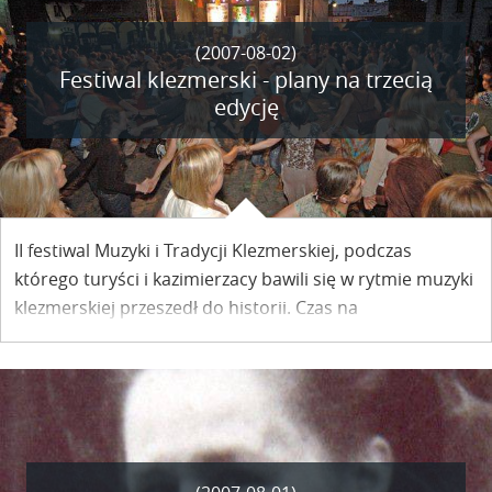
(2007-08-02)
Festiwal klezmerski - plany na trzecią
edycję
II festiwal Muzyki i Tradycji Klezmerskiej, podczas
którego turyści i kazimierzacy bawili się w rytmie muzyki
klezmerskiej przeszedł do historii. Czas na
podsumowania. I plany. Na trzecią edycję za rok.