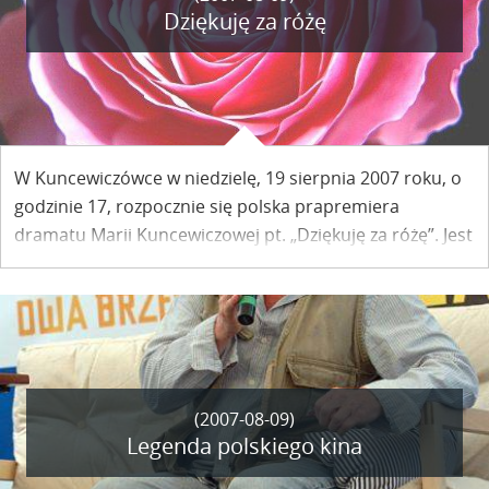
Dziękuję za różę
W Kuncewiczówce w niedzielę, 19 sierpnia 2007 roku, o
godzinie 17, rozpocznie się polska prapremiera
dramatu Marii Kuncewiczowej pt. „Dziękuję za różę”. Jest
to dar miejscowego środowiska artystycznego dla
pisarki, której talentowi w dużej mierze zawdzięczamy
sławę miasteczka Kazimierz Dolny.
(2007-08-09)
Legenda polskiego kina