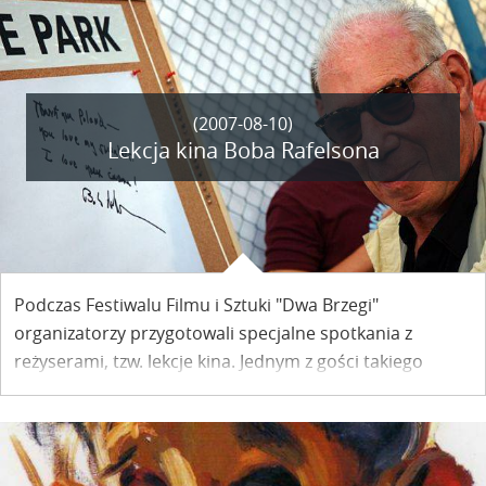
roku – Grupy.
(2007-08-10)
Lekcja kina Boba Rafelsona
Podczas Festiwalu Filmu i Sztuki "Dwa Brzegi"
organizatorzy przygotowali specjalne spotkania z
reżyserami, tzw. lekcje kina. Jednym z gości takiego
spotkania był Bob Rafelson - poprowadził on wykład,
podczas którego wyjawiał tajniki swojej pracy.