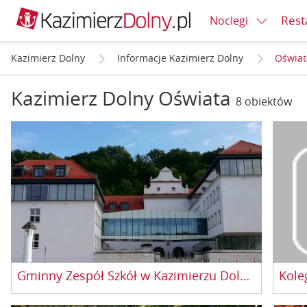
Rest
Noclegi
Kazimierz Dolny
Informacje Kazimierz Dolny
Oświat
Kazimierz Dolny Oświata
8 obiektów
Gminny Zespół Szkół w Kazimierzu Dolnym
Kole
Szkoła Podstawowa z sześcioletnim cyklem
Studia
nauczania podzielonym na dwa etapy edukacyjne
"malar
dostosowane do okresów rozwojowych dzieci: I etap