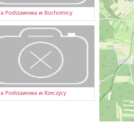
ła Podstawowa w Bochotnicy
 naszej szkoły obejmuje oprócz Bochotnicy
dległe o 3-5 km, tj. Parchatkę, Zbędowice,
choniów. Szkołę tworzy sześć oddziałów
ych i jeden oddział przedszkolny. EKOLKI W
..
ła Podstawowa w Rzeczycy
zej placówce: Zajęcia prowadzone są w
h grupach przez wykwalifikowanych
alistów Respektujemy prawo dziecka do
idualnego rozwoju we własnym dla niego
 i tempie Stwarzamy...
ies
Regulamin dyskusji
O portalu
Poczta
Rekl