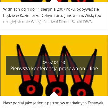
W dniach od 4 do 11 sierpnia 2007 roku, odbywać się
będzie w Kazimierzu Dolnym oraz Janowcu n/Wisłą (po
drugiej stronie Wisły), Festiwal Filmu i Sztuki DWA
BRZEGI.
(2007-04-24)
Pierwsza konferencja prasowa on – line
Nasz portal jako jeden z patronów medialnych Festiwalu