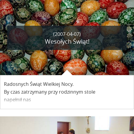
Kazimierski Grób Pański jako co roku przygotował
artysta Jarosław Janowski.
(2007-04-07)
Wesołych Świąt!
Radosnych Świąt Wielkiej Nocy.
By czas zatrzymany przy rodzinnym stole
napełnił nas
wiarą w sens życia
nadzieją na lepsze jutra
i miłością do ludzi nie tylko bliskich
życzy swoim Internautom