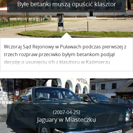
Byłe betanki muszą opuścić klasztor
Wczoraj Sąd Rejonowy w Puławach podczas pierwszej z
trzech rozpraw przeciwko byłym betankom podjął
decyzję o usunięciu ich z klasztoru w Kazimierzu
Dolnym. Uznano, że kobiety przebywają na posesji
bezprawnie.
(2007-04-25)
Jaguary w Miasteczku