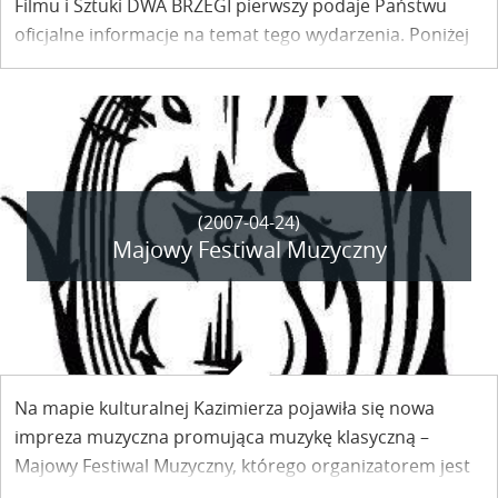
Filmu i Sztuki DWA BRZEGI pierwszy podaje Państwu
oficjalne informacje na temat tego wydarzenia. Poniżej
bezpośrednia relacja z konferencji prasowej
odbywającej się w warszawskiej restauracji „Żywiciel”.
(2007-04-24)
Majowy Festiwal Muzyczny
Na mapie kulturalnej Kazimierza pojawiła się nowa
impreza muzyczna promująca muzykę klasyczną –
Majowy Festiwal Muzyczny, którego organizatorem jest
krakowska Fundacja Pomocy Artystom Polskim