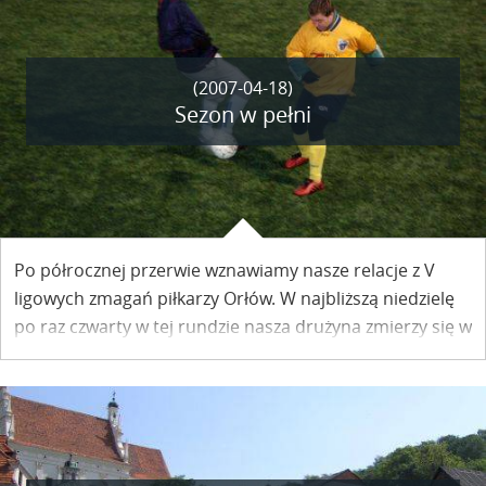
(2007-04-18)
Sezon w pełni
Po półrocznej przerwie wznawiamy nasze relacje z V
ligowych zmagań piłkarzy Orłów. W najbliższą niedzielę
po raz czwarty w tej rundzie nasza drużyna zmierzy się w
boju o punkty. Na wiosnę mieliśmy już wszystko:
przegraną, zwycięstwo i remis. W meczu z Opolaninem
czekamy na zdecydowane rozwiązania...