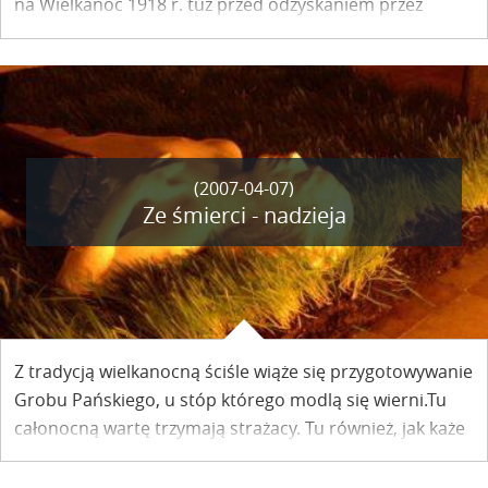
na Wielkanoc 1918 r. tuż przed odzyskaniem przez
Polskę niepodległości.
Dziękujemy Marii B. Bednarz z Biblioteki Narodowej za
jego udostępnienie.
(2007-04-07)
Ze śmierci - nadzieja
Z tradycją wielkanocną ściśle wiąże się przygotowywanie
Grobu Pańskiego, u stóp którego modlą się wierni.Tu
całonocną wartę trzymają strażacy. Tu również, jak każe
tradycja, można do skarbony złożyć ofiarę na pomoc
ubogim, dawniej zbieraną przez panie z towarzystwa.