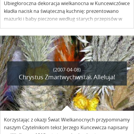
Ubiegłoroczna dekoracja wielkanocna w Kuncewiczówce
kładła nacisk na świąteczną kuchnię: prezentowano
mazurki i baby pieczone według starych przepisów w
historycznych formach. Wielkanocna wystawa AD 2007
prezentuje przede wszystkim staropolskie ozdoby
świątecznego stołu.
(2007-04-08)
Chrystus Zmartwychwstał. Alleluja!
Korzystając z okazji Świat Wielkanocnych przypominamy
naszym Czytelnikom tekst Jerzego Kuncewicza napisany