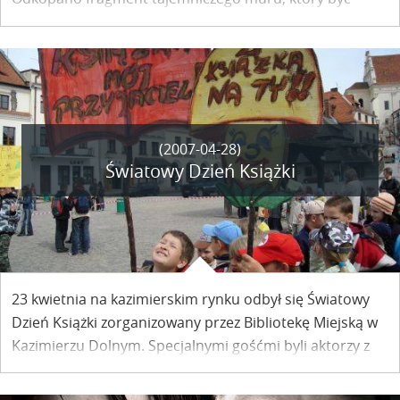
może zostanie wykorzystany w projekcie nowego
budynku.
(2007-04-28)
Światowy Dzień Książki
23 kwietnia na kazimierskim rynku odbył się Światowy
Dzień Książki zorganizowany przez Bibliotekę Miejską w
Kazimierzu Dolnym. Specjalnymi gośćmi byli aktorzy z
Teatru im. Andersena w Lublinie.