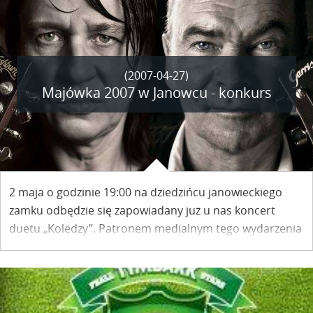
(2007-04-27)
Majówka 2007 w Janowcu - konkurs
2 maja o godzinie 19:00 na dziedzińcu janowieckiego
zamku odbędzie się zapowiadany już u nas koncert
duetu „Koledzy”. Patronem medialnym tego wydarzenia
jest nasz Portal i w związku z tym dla internautów
przygotowaliśmy specjalny konkurs, w którym do
wygrania są trzy jednoosobowe zaproszenia na ten
koncert.