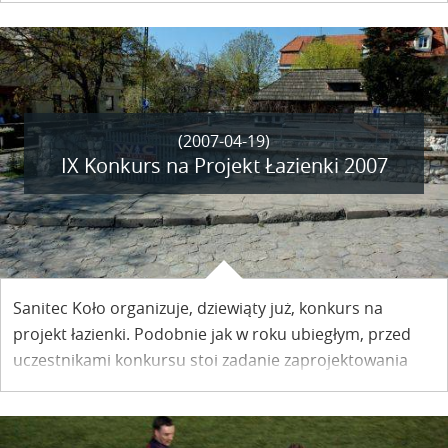
Czardasz. Nasz Portal jest patronem medialnym
Festiwalu.
(2007-04-19)
IX Konkurs na Projekt Łazienki 2007
Sanitec Koło organizuje, dziewiąty już, konkurs na
projekt łazienki. Podobnie jak w roku ubiegłym, przed
uczestnikami konkursu stoi zadanie zaprojektowania
toalety w konkretnym miejscu i oparciu o realne
warunki. Tematem konkursu jest projekt koncepcyjny
toalety publicznej wolnostojącej w Kazimierzu Dolnym.