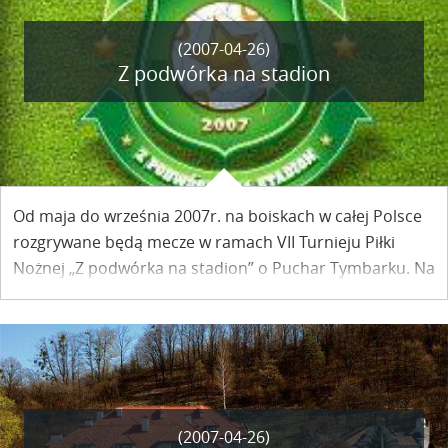
(2007-04-26)
Z podwórka na stadion
Od maja do września 2007r. na boiskach w całej Polsce
rozgrywane będą mecze w ramach VII Turnieju Piłki
Nożnej „Z podwórka na stadion” o Puchar Tymbarku. Na
małych piłkarzy czeka wiele atrakcji i wspaniałe nagrody.
Zwycięzcy wyjadą do Barcelony na Camp Nou.
(2007-04-26)