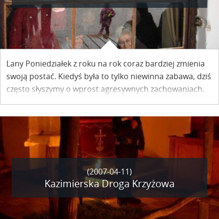
Lany Poniedziałek z roku na rok coraz bardziej zmienia
swoją postać. Kiedyś była to tylko niewinna zabawa, dziś
często słyszymy o wprost agresywnych zachowaniach.
Zdarza się, że przez grupy wyrostków z wiadrami
atakowani są nawet starsi ludzie. W Kazimierzu w tym
roku takie przypadki się nie zdarzały.
(2007-04-11)
Kazimierska Droga Krzyżowa