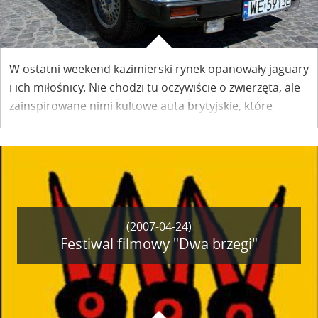
W ostatni weekend kazimierski rynek opanowały jaguary
i ich miłośnicy. Nie chodzi tu oczywiście o zwierzęta, ale
zainspirowane nimi kultowe auta brytyjskie, które
zjechały do Miasteczka na pierwszy ogólnokrajowy zlot
miłośników jaguarów.
(2007-04-24)
Festiwal filmowy "Dwa brzegi"