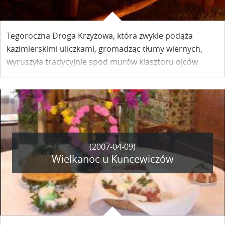
Tegoroczna Droga Krzyżowa, która zwykle podąża
kazimierskimi uliczkami, gromadząc tłumy wiernych,
wyruszyła tradycyjnie spod murów klasztoru ojców
franciszkanów - prosto do Fary. Złośliwość przedmiotów
martwych - zawiodło nagłośnienie.
(2007-04-09)
Wielkanoc u Kuncewiczów