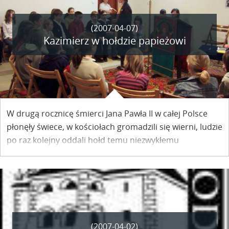
Redakcja
(2007-04-07)
Kazimierz w hołdzie papieżowi
W drugą rocznicę śmierci Jana Pawła II w całej Polsce
płonęły świece, w kościołach gromadzili się wierni, ludzie
po raz kolejny oddali hołd temu niezwykłemu
człowiekowi. Kazimierz Dolny również pogrążył się tego
dnia w modlitwie.
(2007-04-02)