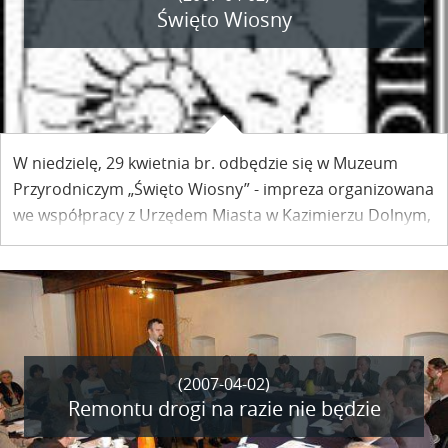
Święto Wiosny
W niedzielę, 29 kwietnia br. odbędzie się w Muzeum
Przyrodniczym „Święto Wiosny” - impreza organizowana
we współpracy z Urzędem Miasta w Kazimierzu Dolnym,
Lubelskim Ośrodkiem Doradztwa Rolniczego w
Końskowoli, Stowarzyszeniem „EkoLubelszczyzna” oraz
Lubelskim Związkiem Stowarzyszeń Agroturystycznych.
(2007-04-02)
Remontu drogi na razie nie będzie