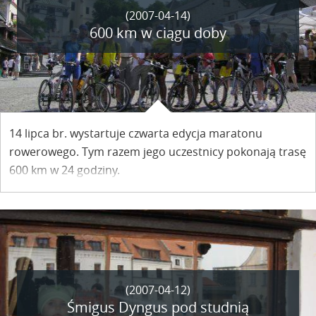
(2007-04-14)
600 km w ciągu doby
14 lipca br. wystartuje czwarta edycja maratonu
rowerowego. Tym razem jego uczestnicy pokonają trasę
600 km w 24 godziny.
(2007-04-12)
Śmigus Dyngus pod studnią