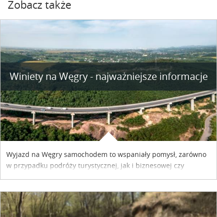
Zobacz także
Winiety na Węgry - najważniejsze informacje
Wyjazd na Węgry samochodem to wspaniały pomysł, zarówno
w przypadku podróży turystycznej, jak i biznesowej czy
służbowej. Pamiętać tylko trzeba o wykupieniu winiety, co
można szybko i sprawnie zrobić online. Materiał powstał dzięki
współpracy reklamowej z Hungary Vignette.