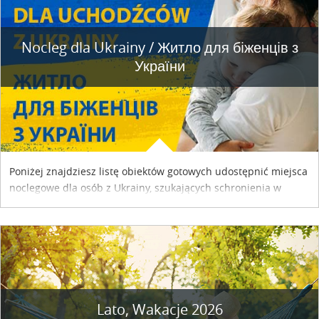
Nocleg dla Ukrainy / Житло для бiженцiв з
України
Poniżej znajdziesz listę obiektów gotowych udostępnić miejsca
noclegowe dla osób z Ukrainy, szukających schronienia w
naszym kraju. Skontaktuj się z właścicielem obiektu i uzgodnij
szczegóły....
Lato, Wakacje 2026