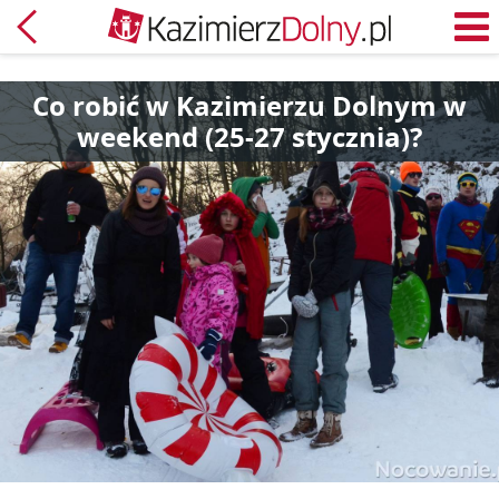
Powrót
M
Co robić w Kazimierzu Dolnym w
weekend (25-27 stycznia)?