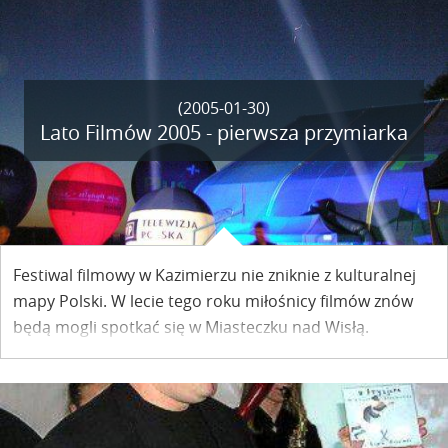
szaleństwa. Dziś Rąblów to jedyny w okolicach
Kazimierza Dolnego ośrodek dla narciarzy z
prawdziwego zdarzenia.
(2005-01-30)
Lato Filmów 2005 - pierwsza przymiarka
Festiwal filmowy w Kazimierzu nie zniknie z kulturalnej
mapy Polski. W lecie tego roku miłośnicy filmów znów
będą mogli spotkać się w Miasteczku nad Wisłą.