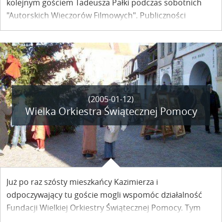
kolejnym gościem Tadeusza Pałki podczas sobotnich
"Autorskich Wieczorów Filmowych". Publiczności
obejrzała filmy: " Jeszcze czekam", "Katastrofa" i pierwszą
część "Tryptyku wojennego".
(2005-01-12)
Wielka Orkiestra Świątecznej Pomocy
Już po raz szósty mieszkańcy Kazimierza i
odpoczywający tu goście mogli wspomóc działalność
Fundacji Wielkiej Orkiestry Świątecznej Pomocy. Tym
razem pieniądze przeznaczone są na pomoc dzieciom