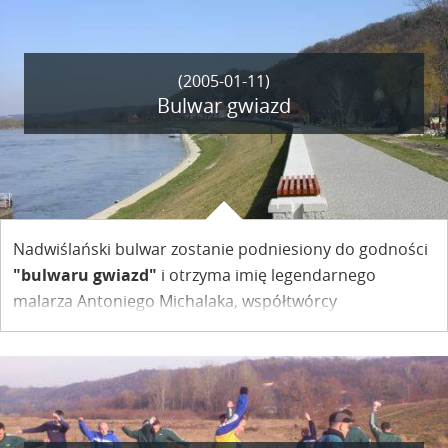
(2005-01-11)
Bulwar gwiazd
Nadwiślański bulwar zostanie podniesiony do godności
"bulwaru gwiazd"
i otrzyma imię legendarnego
malarza Antoniego Michalaka, współtwórcy
Towarzystwa Przyjaciół Kazimierza.