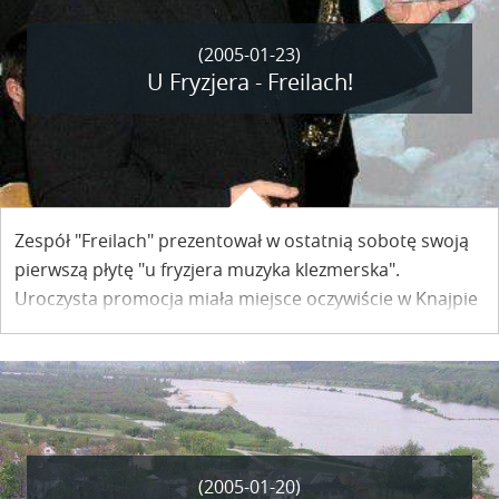
(2005-01-23)
U Fryzjera - Freilach!
Zespół "Freilach" prezentował w ostatnią sobotę swoją
pierwszą płytę "u fryzjera muzyka klezmerska".
Uroczysta promocja miała miejsce oczywiście w Knajpie
"U Fryzjera". Patronem medialnym imprezy był
Kazimierski Portal Internetowy.
(2005-01-20)