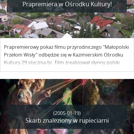
Prapremiera w Ośrodku Kultury!
Prapremierowy pokaz filmu przyrodniczego "Małopolski
Przełom Wisły" odbędzie się w Kazimierskim Ośrodku
Kultury 29 stycznia br. Film zrealizował słynny polski
fotografik przyrody Artur Tabor na zlecenie Zespołu
Lubelskich Parków Krajobrazowych.
(2005-01-19)
Skarb znaleziony w rupieciarni