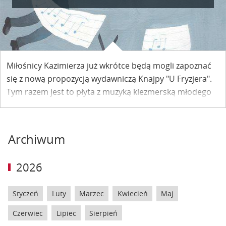
Miłośnicy Kazimierza już wkrótce będą mogli zapoznać
się z nową propozycją wydawniczą Knajpy "U Fryzjera".
Tym razem jest to płyta z muzyką klezmerską młodego
zespołu z Lublina
Freilach
. Patronem medialnym tego
wydarzenia jest nasz Portal i w związku z tym dla
internautów przygotowaliśmy
specjalny konkurs, w
Archiwum
którym do wygrania jest 8 płyt.
2026
Styczeń
Luty
Marzec
Kwiecień
Maj
Czerwiec
Lipiec
Sierpień