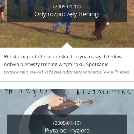
(2005-01-10)
Orły rozpoczęły treningi
W ostatnią sobotę seniorska drużyna naszych Orłów
odbyła pierwszy trening w tym roku. Spotkanie
rozpoczęło się od krótkiej odprawy w szatni. V-ce Prezes
klubu pan Kazimierz Starek życzył naszym zawodnikom
wytrwałości w treningach i dobrych wyników w rundzie
wiosennej.
(2005-01-10)
Płyta od Fryzjera