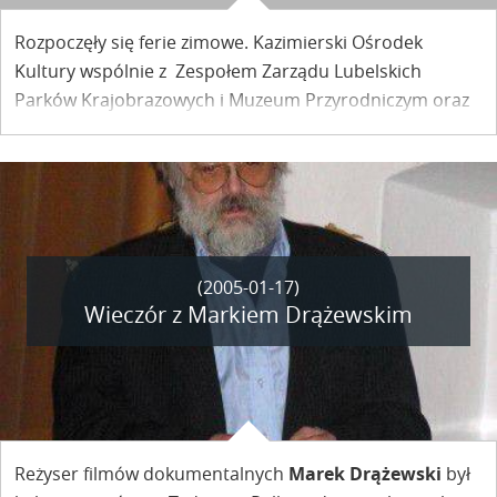
Rozpoczęły się ferie zimowe. Kazimierski Ośrodek
Kultury wspólnie z Zespołem Zarządu Lubelskich
Parków Krajobrazowych i Muzeum Przyrodniczym oraz
Miejska Biblioteka Publiczna postarali się, aby ten czas
uczniowie mogli spędzić ciekawie. Prezentujemy
PROGRAM
zajęć.
(2005-01-17)
Wieczór z Markiem Drążewskim
Reżyser filmów dokumentalnych
Marek Drążewski
był