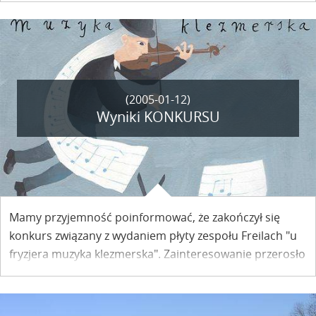
nie tylko z Polski, ale i z dotkniętej kataklizmem Sri Lanki.
(2005-01-12)
Wyniki KONKURSU
Mamy przyjemność poinformować, że zakończył się
konkurs związany z wydaniem płyty zespołu Freilach "u
fryzjera muzyka klezmerska". Zainteresowanie przerosło
nasze oczekiwania. Dzięki uprzejmości właściciela
Knajpy " U Fryzjera"
pula nagród wzrosła aż do 16 płyt
.