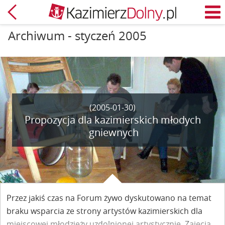
Powrót
M
Archiwum - styczeń 2005
(2005-01-30)
Propozycja dla kazimierskich młodych
gniewnych
Przez jakiś czas na Forum żywo dyskutowano na temat
braku wsparcia ze strony artystów kazimierskich dla
miejscowej młodzieży uzdolnionej artystycznie. Zajęcia,