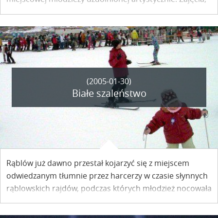
które od początku tego roku proponuje Kazimierski
Ośrodek Kultury, mają szansę to zmienić.
(2005-01-30)
Białe szaleństwo
Rąblów już dawno przestał kojarzyć się z miejscem
odwiedzanym tłumnie przez harcerzy w czasie słynnych
rąblowskich rajdów, podczas których młodzież nocowała
po okolicznych stodołach. Obecnie kwater - i to o dużo
większym standardzie - poszukują miłośnicy białego