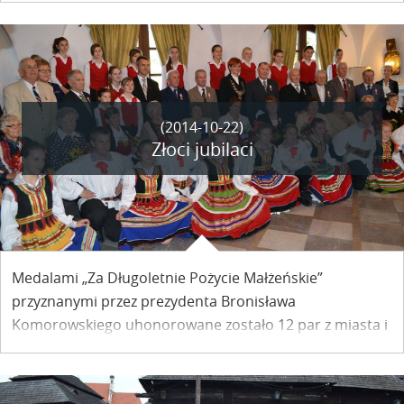
Teatrzyków Szkolnych za nami.
(2014-10-22)
Złoci jubilaci
Medalami „Za Długoletnie Pożycie Małżeńskie”
przyznanymi przez prezydenta Bronisława
Komorowskiego uhonorowane zostało 12 par z miasta i
gminy Kazimierz Dolny. „Nie sztuka się rozwodzić, sztuka
żyć razem” – twierdzą jubilaci.