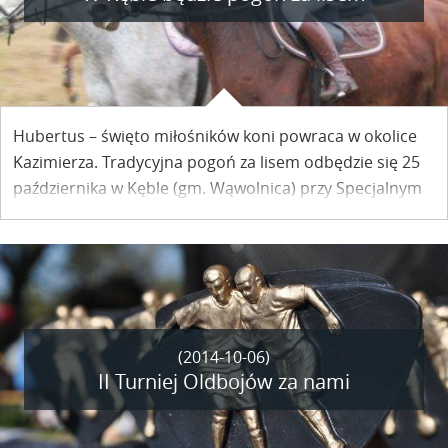
Hubertus – święto miłośników koni powraca w okolice
Kazimierza. Tradycyjna pogoń za lisem odbędzie się 25
października w Kęble (gm. Wąwolnica) przy Specjalnym
Ośrodku Szkolno-Wychowawczym.
(2014-10-06)
II Turniej Oldbojów za nami