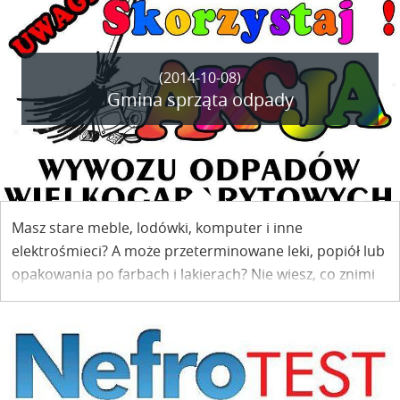
(2014-10-08)
Gmina sprząta odpady
Masz stare meble, lodówki, komputer i inne
elektrośmieci? A może przeterminowane leki, popiół lub
opakowania po farbach i lakierach? Nie wiesz, co znimi
zrobić? Przywieź je w oznaczone miejsca. Sprzątnie je
gmina.