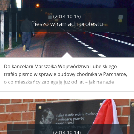
(2014-10-15)
Pieszo w ramach protestu
Do kancelarii Marszałka Województwa Lubelskiego
trafiło pismo w sprawie budowy chodnika w Parchatce,
o co mieszkańcy zabiegają już od lat – jak na razie
bezskutecznie. – Najwyraźniej chodnik trzeba wychodzić
- mówi Rafał Suszek radny Rady Miejskiej w Kazimierzu,
który pismo do Lublina zaniósł… pieszo.
(2014-10-14)