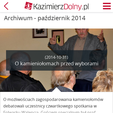
Powrót
M
Archiwum - październik 2014
(2014-10-31)
O kamieniołomach przed wyborami
O możliwościach zagospodarowania kamieniołomów
debatowali uczestnicy czwartkowego spotkania w
Folwarku Walencja. Gościem specjalnym był prof.