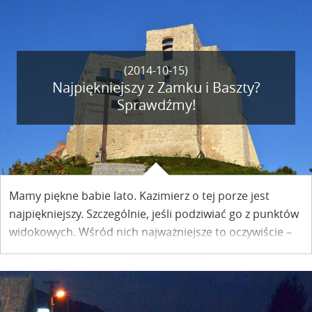
(2014-10-15)
Najpiękniejszy z Zamku i Baszty?
Sprawdźmy!
Mamy piękne babie lato. Kazimierz o tej porze jest
najpiękniejszy. Szczególnie, jeśli podziwiać go z punktów
widokowych. Wśród nich najważniejsze to oczywiście –
Zamek i Baszta. Oba zabytki na Wzgórzu Zamkowym
dostępne będą już w ten weekend!