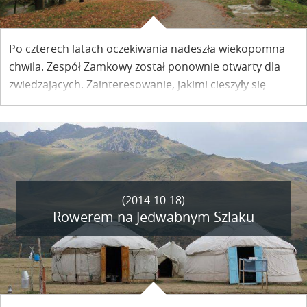
Po czterech latach oczekiwania nadeszła wiekopomna
chwila. Zespół Zamkowy został ponownie otwarty dla
zwiedzających. Zainteresowanie, jakimi cieszyły się
odrestaurowane obiekty w dniu otwarcia pokazało, że
spragnionych cudownych widoków było zarówno wielu
turystów jak i mieszkańców Miasteczka.
(2014-10-18)
Rowerem na Jedwabnym Szlaku