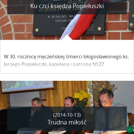
Ku czci księdza Popiełuszki
W 30. rocznicę męczeńskiej śmierci błogosławionego ks.
Jerzego Popiełuszki, kapelana i patrona NSZZ
„Solidarność” w kazimierskiej Farze odbyła się uroczysta
msza święta. Odsłonięto i poświęcono tablicę
upamiętniającą męczeństwo księdza Jerzego.
(2014-10-13)
Trudna miłość