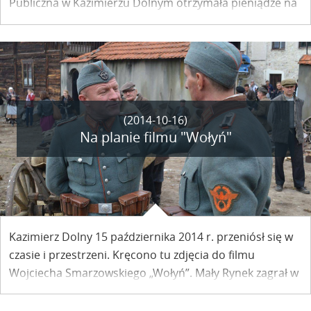
Publiczna w Kazimierzu Dolnym otrzymała pieniądze na
zakup nowości wydawniczych.
(2014-10-16)
Na planie filmu "Wołyń"
Kazimierz Dolny 15 października 2014 r. przeniósł się w
czasie i przestrzeni. Kręcono tu zdjęcia do filmu
Wojciecha Smarzowskiego „Wołyń”. Mały Rynek zagrał w
nim wołyńskie miasteczko jesienią 1942 r. Fotoreportaż
AS.