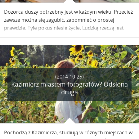
Dozorca duszy potrzebny jest w każdym wieku. Przecież
zawsze można się zagubić, zapomnieć o prostej
prawdzie. Tyle pokus niesie życie. Ludzką rzeczą jest
błądzić. Tam na górze już nic nie nawywijamy - pisze Ewa
Pisula Dąbrowska w swojej ksiązce "Dwa brzegi ponad
tęczą". Zapraszamy do lektury kolejnego rozdziału.
(2014-10-25)
Kazimierz miastem fotografów? Odsłona
druga
Pochodzą z Kazimierza, studiują w różnych miejscach w