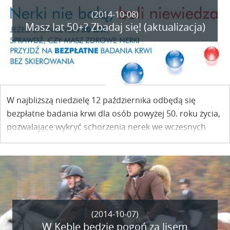
(2014-10-08)
Masz lat 50+? Zbadaj się! (aktualizacja)
W najbliższą niedzielę 12 października odbędą się
bezpłatne badania krwi dla osób powyżej 50. roku życia,
pozwalające wykryć schorzenia nerek we wczesnych
stadiach. Dziś ostatni dzień rejestracji!
(2014-10-07)
W Kęble będzie pogoń za lisem