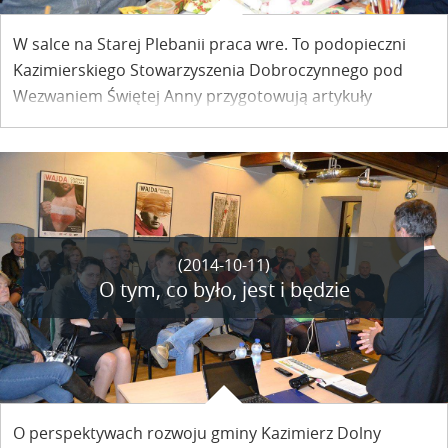
W salce na Starej Plebanii praca wre. To podopieczni
Kazimierskiego Stowarzyszenia Dobroczynnego pod
Wezwaniem Świętej Anny przygotowują artykuły
bożonarodzeniowe na Kazimierski Jarmark Świąteczny.
Zwykle spotykają się co czwartek i piątek na zajęciach z
terapii zajęciowej. Tym razem jest sobota a sala pełna.
(2014-10-11)
O tym, co było, jest i będzie
O perspektywach rozwoju gminy Kazimierz Dolny