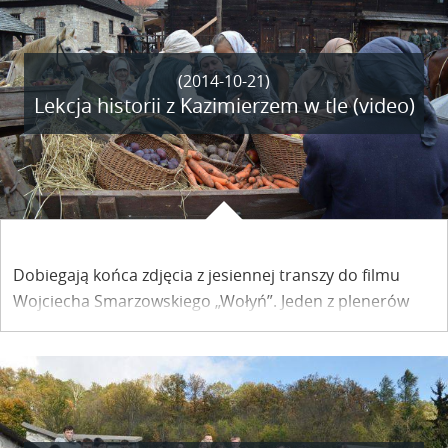
(2014-10-21)
Lekcja historii z Kazimierzem w tle (video)
Dobiegają końca zdjęcia z jesiennej transzy do filmu
Wojciecha Smarzowskiego „Wołyń”. Jeden z plenerów
urządzono także w Kazimierzu Dolnym.