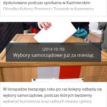
dyskutowano podczas spotkania w Kazimierskim
Ośrodku Kultury, Promocji i Turystyki w Kazimierzu
Dolnym. Z burmistrzem miasta spotkali się
organizatorzy kazimierskich festiwali, przedsiębiorcy
oraz mieszkańcy.
(2014-10-10)
Wybory samorządowe już za miesiąc
W listopadzie bieżącego roku po raz kolejny odbędą się
wybory samorządowe, podczas których będziemy
wybierać burmistrza oraz radnych miasta i gminy