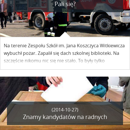
Pali się?
Na terenie Zespołu Szkół im. Jana Koszczyca Witkiewicza
wybuchł pożar. Zapalił się dach szkolnej biblioteki. Na
szczęście nikomu nic się nie stało. To były tylko
ćwiczenia.
(2014-10-27)
Znamy kandydatów na radnych