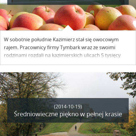
W sobotnie południe Kazimierz stał się owocowym
rajem. Pracownicy firmy Tymbark wraz ze swoimi
rodzinami rozdali na kazimierskich ulicach 5 tysięcy
polskich jabłek.
(2014-10-19)
Średniowieczne piękno w pełnej krasie