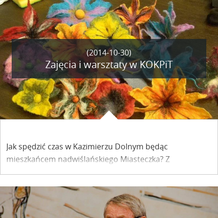
Województw RP.
(2014-10-30)
Zajęcia i warsztaty w KOKPiT
Jak spędzić czas w Kazimierzu Dolnym będąc
mieszkańcem nadwiślańskiego Miasteczka? Z
różnorodnymi propozycjami wychodzi Kazimierski
Ośrodek Kultury, Promocji i Turystyki, który przygotował
szeroką ofertę zajęć i warsztatów. Być może Ty też
znajdziesz tu coś dla siebie.