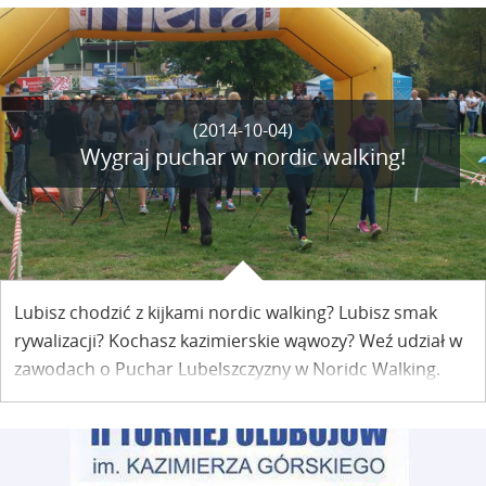
hiszpańska.
(2014-10-04)
Wygraj puchar w nordic walking!
Lubisz chodzić z kijkami nordic walking? Lubisz smak
rywalizacji? Kochasz kazimierskie wąwozy? Weź udział w
zawodach o Puchar Lubelszczyzny w Noridc Walking.
Ostatni etap rozgrywek odbędzie się w Kazimierzu już w
tę sobotę.