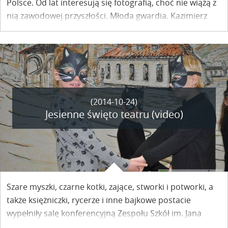
Polsce. Od lat interesują się fotografią, choć nie wiążą z
nią zawodowej przyszłości. Młoda gwardia. Kazimierz
miastem fotografów? Odsłona druga.
(2014-10-24)
Jesienne święto teatru (video)
Szare myszki, czarne kotki, zające, stworki i potworki, a
także księżniczki, rycerze i inne bajkowe postacie
wypełniły salę konferencyjną Zespołu Szkół im. Jana
Koszczyca Witkiewicza nad Wisłą. XIV Przegląd