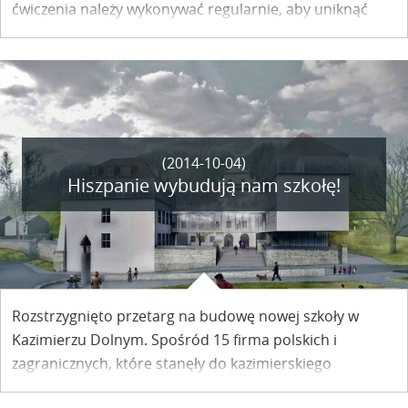
ćwiczenia należy wykonywać regularnie, aby uniknąć
przeciążenia treningiem kolarskim? Cezary Zamana
zaprasza do Kazimierza na pierwsze z cyklu Akademii
Rowerowej warsztaty poświęcone profilaktyce kontuzji
kolarskich.
(2014-10-04)
Hiszpanie wybudują nam szkołę!
Rozstrzygnięto przetarg na budowę nowej szkoły w
Kazimierzu Dolnym. Spośród 15 firma polskich i
zagranicznych, które stanęły do kazimierskiego
przetargu, najbardziej atrakcyjna okazała się oferta