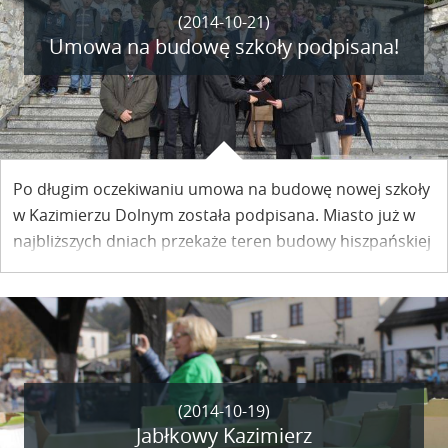
(2014-10-21)
Umowa na budowę szkoły podpisana!
Po długim oczekiwaniu umowa na budowę nowej szkoły
w Kazimierzu Dolnym została podpisana. Miasto już w
najbliższych dniach przekaże teren budowy hiszpańskiej
firmie Coprosa, która wygrała przetarg.
(2014-10-19)
Jabłkowy Kazimierz