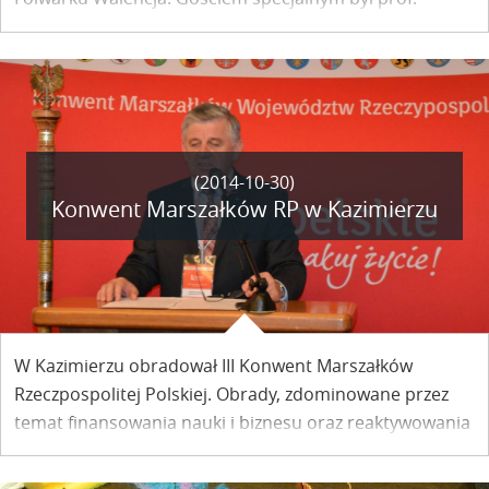
Dobrosław Bagiński z Instytutu Architektury Krajobrazu
KUL, kierownik Katedry Kształtowania Otoczenia.
(2014-10-30)
Konwent Marszałków RP w Kazimierzu
W Kazimierzu obradował III Konwent Marszałków
Rzeczpospolitej Polskiej. Obrady, zdominowane przez
temat finansowania nauki i biznesu oraz reaktywowania
szkolnictwa zawodowego, zakończyły prezydencję
województwa lubelskiego w Konwencie Marszałków