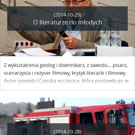
(2014-10-29)
O literaturze do młodych
Z wykształcenia geolog i dziennikarz, z zawodu… pisarz,
scenarzysta i reżyser filmowy, krytyk literacki i filmowy.
Autor powieści Czaszka w czaszce, która postawiła go w
rzędzie najwybitniejszych twórców generacji, Piotr
Wojciechowski – gość Domu Marii i Jerzego
Kuncewiczów – oddziału Muzeum Nadwiślańskiego
pojawił się z odczytem w Zespole Szkół im. Jana
Koszczyca Witkiewicza.
(2014-10-28)