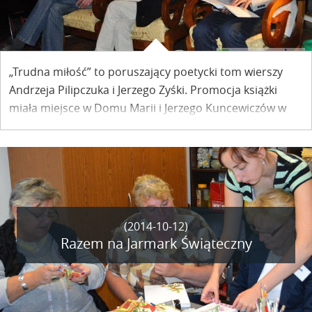
„Trudna miłość” to poruszający poetycki tom wierszy
Andrzeja Pilipczuka i Jerzego Zyśki. Promocja książki
miała miejsce w Domu Marii i Jerzego Kuncewiczów w
Kazimierzu Dolnym.
(2014-10-12)
Razem na Jarmark Świąteczny