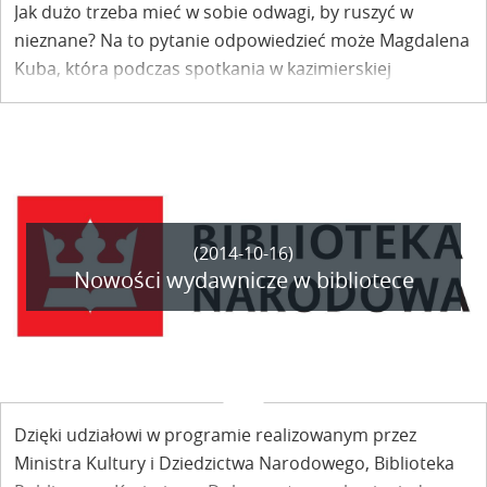
Jak dużo trzeba mieć w sobie odwagi, by ruszyć w
nieznane? Na to pytanie odpowiedzieć może Magdalena
Kuba, która podczas spotkania w kazimierskiej
bibliotece podzieli się wrażeniami ze swojej ostatniej
wyprawy - z Kirgistanu do Uzbekistanu.
(2014-10-16)
Nowości wydawnicze w bibliotece
Dzięki udziałowi w programie realizowanym przez
Ministra Kultury i Dziedzictwa Narodowego, Biblioteka