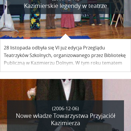
Kazimierskie legendy w teatrze
28 listopada odbyła się VI już edycja Przeglądu
Teatrzyków Szkolnych, organizowanego przez Bibliotekę
Publiczną w Kazimierzu Dolnym. W tym roku tematem
przeglądu były legendy związane z Kazimierzem nad
Wisłą i jego okolicą.
(2006-12-06)
Nowe władze Towarzystwa Przyjaciół
Kazimierza