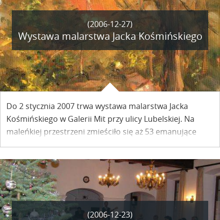
własnego domu.
(2006-12-27)
Wystawa malarstwa Jacka Kośmińskiego
Do 2 stycznia 2007 trwa wystawa malarstwa Jacka
Kośmińskiego w Galerii Mit przy ulicy Lubelskiej. Na
maleńkiej przestrzeni zmieściło się aż 53 emanujące
ciepłem i słońcem nawet pośród mroków zimy obrazy
tego twórcy, o którym mówi się, że zrodził go Kazimierz.
(2006-12-23)