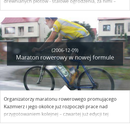
drewnianych płotów - stalowe ogrodzenia, za nimi –
zamiast ogrodów i sadów – parkingi… Miasteczko traci
swój malowniczy charakter. To było głównym
problemem konferencji zorganizowanej przez
Towarzystwo Opieki nad Zabytkami Przeszłości na
początku grudnia.
(2006-12-09)
Maraton rowerowy w nowej formule
Organizatorzy maratonu rowerowego promującego
Kazimierz i jego okolice już rozpoczęli prace nad
przygotowaniem kolejnej – czwartej już edycji tej
imprezy sportowo- turystycznej. Maraton podobnie jak
w roku ubiegłym odbędzie się na przełomie czerwca i