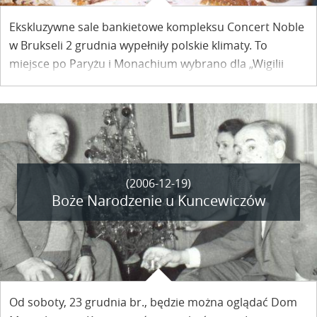
Ekskluzywne sale bankietowe kompleksu Concert Noble
w Brukseli 2 grudnia wypełniły polskie klimaty. To
miejsce po Paryżu i Monachium wybrano dla „Wigilii
polskiej z Chopinem", której celem było pokazanie Polski
z jednej strony jako kraju otwartego na Europę, z
drugiej zaś – promującego narodowe tradycje i
zwyczaje. Część kulinarna tej imprezy była dziełem
Barbary Sarzyńskiej z Kazimierza.
(2006-12-19)
Boże Narodzenie u Kuncewiczów
Od soboty, 23 grudnia br., będzie można oglądać Dom