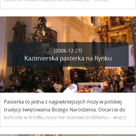
preparatorstwa". Jest to wynik polsko - niemieckiej
współpracy, jaką od 1998 r.
proawadzą Naturkundemuseum Erfurt i Muzeum
Przyrodnicze w Kazimierzu Dolnym.
(2006-12-27)
Kazimierska pasterka na Rynku
Pasterka to jedna z najpiękniejszych mszy w polskiej
tradycji świętowania Bożego Narodzenia. Dotarcie do
kościoła w środku nocy nie stanowi problemu – wręcz
odwrotnie – jest ważnym punktem celebrowania Wigilii
– stąd w kościele o tej porze są ludzie w każdym wieku –