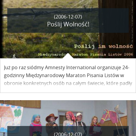
(2006-12-07)
Poślij Wolność!
Już po raz siódmy Amnesty International organizuje 24-
godzinny Międzynarodowy Maraton Pisania Listów w
obronie konkretnych osób na całym świecie, które padły
ofiarą naruszeń praw człowieka. Po raz trzeci odbędzie
się on w Kazimierzu, tym razem w Zespole Szkół im. Jana
Koszczyca nad Wisłą.
(2006-12-07)