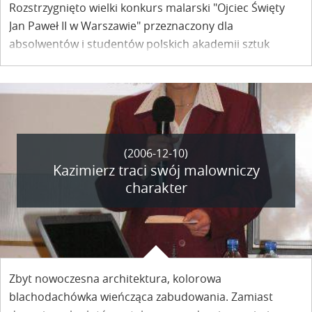
Rozstrzygnięto wielki konkurs malarski "Ojciec Święty
Jan Paweł II w Warszawie" przeznaczony dla
absolwentów i studentów polskich akademii sztuk
pięknych. W gronie laureatów, których prace
pokazywane będą w warszawskiej Królikarni od 15
grudnia br., jest kazimierzanin, Jan Michalak.
(2006-12-10)
Kazimierz traci swój malowniczy
charakter
Zbyt nowoczesna architektura, kolorowa
blachodachówka wieńcząca zabudowania. Zamiast