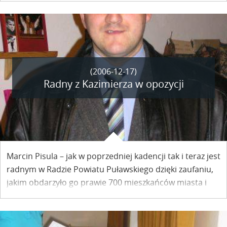
zbierali dary dla dzieci z rodzin potrzebujących, teraz
można jeszcze składać dary na podobny cel w kościele
farnym.
(2006-12-17)
Radny z Kazimierza w opozycji
Marcin Pisula – jak w poprzedniej kadencji tak i teraz jest
radnym w Radzie Powiatu Puławskiego dzięki zaufaniu,
jakim obdarzyło go prawie 700 mieszkańców miasta i
Gminy Kazimierz. Obecnie w Radzie Powiatu, gdzie
Wspólnota Samorządowa, którą reprezentuje, znalazła
się poza koalicją rządzącą, będzie realizował obietnice