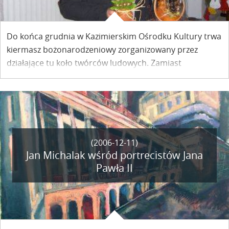
Do końca grudnia w Kazimierskim Ośrodku Kultury trwa
kiermasz bożonarodzeniowy zorganizowany przez
działające tu koło twórców ludowych. Zamiast
plastikowych ozdób choinkowych i świątecznych
gadżetów rodem z Chin można tu zakupić nawiązujące
do tradycji bożonarodzeniowe drobiazgi.
(2006-12-11)
Jan Michalak wśród portrecistów Jana
Pawła II