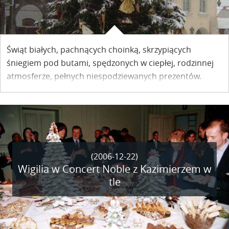
Świąt białych, pachnących choinką, skrzypiących
śniegiem pod butami, spędzonych w ciepłej, rodzinnej
atmosferze, pełnych niespodziewanych prezentów.
Świąt dających radość i odpoczynek,
oraz nadzieję na Nowy Rok, żeby był jeszcze lepszy niż
ten, co właśnie mija
- życzy swoim Czytelnikom Redakcja Portalu
(2006-12-22)
Wigilia w Concert Noble z Kazimierzem w
tle