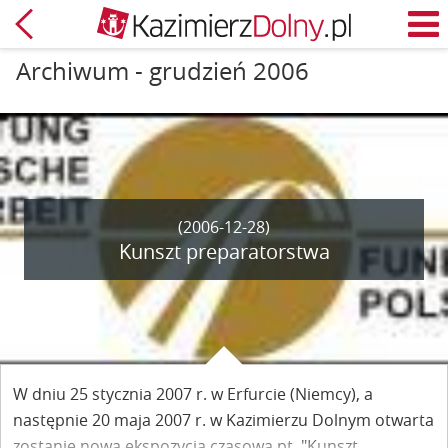
Powrót
M
Archiwum - grudzień 2006
(2006-12-28)
Kunszt preparatorstwa
W dniu 25 stycznia 2007 r. w Erfurcie (Niemcy), a
następnie 20 maja 2007 r. w Kazimierzu Dolnym otwarta
zostanie nowa ekspozycja czasowa pt. "Kunszt