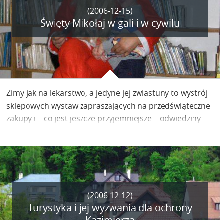
(2006-12-15)
Święty Mikołaj w gali i w cywilu
Zimy jak na lekarstwo, a jedyne jej zwiastuny to wystrój
sklepowych wystaw zapraszających na przedświąteczne
zakupy i – co jest jeszcze przyjemniejsze – odwiedziny
świętego Mikołaja, który w Kazimierzu 6 grudnia
pojawiał się wszędzie tam, gdzie były dzieci.
(2006-12-12)
Turystyka i jej wyzwania dla ochrony
Kazimierza