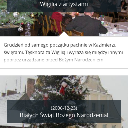
Wigilia z artystami
Grudzień od samego początku pachnie w Kazimierzu
świętami. Tęsknota za Wigilią i wyraża się między innymi
poprzez urządzane przed Bożym Narodzeniem
spotkania opłatkowe. Jedno z nich – zorganizowane
przez Kazimierski Klub Rotary jako „Wigilia z artystami”
– miało miejsce w ubiegłą sobotę w SARP-ie.
(2006-12-23)
Białych Świąt Bożego Narodzenia!