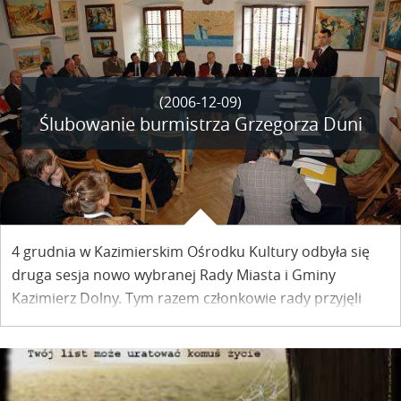
lipca, ale w zmienionej formule.
(2006-12-09)
Ślubowanie burmistrza Grzegorza Duni
4 grudnia w Kazimierskim Ośrodku Kultury odbyła się
druga sesja nowo wybranej Rady Miasta i Gminy
Kazimierz Dolny. Tym razem członkowie rady przyjęli
zaprzysiężenie nowego burmistrza.