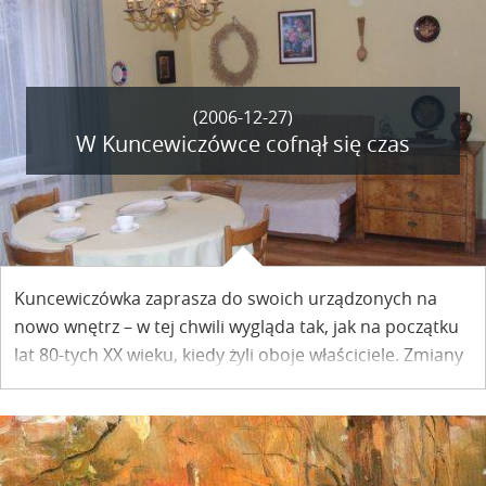
od maluchów po ludzi starszych, o ile tylko są w stanie
dotrzeć do świątyni.
(2006-12-27)
W Kuncewiczówce cofnął się czas
Kuncewiczówka zaprasza do swoich urządzonych na
nowo wnętrz – w tej chwili wygląda tak, jak na początku
lat 80-tych XX wieku, kiedy żyli oboje właściciele. Zmiany
wystawy stałej w Domu Marii i Jerzego Kuncewiczów w
Kazimierzu Dolnym dokonano w oparciu o fotografie,
filmy, teksty prasowe oraz wypowiedzi Marii i Jerzego
Kuncewiczów na temat budowania i urządzania