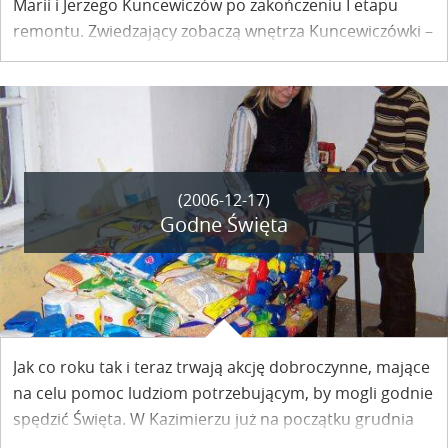
Marii i Jerzego Kuncewiczów po zakończeniu I etapu
remontu. Zwiedzający zobaczą wnętrza Kuncewiczówki –
zrekonstruowane na podstawie dokumentacji
fotograficznej – które nawiązują teraz do czasów, gdy
gospodarzyli tu oboje państwo Kuncewiczowie.
(2006-12-17)
Godne Święta
Jak co roku tak i teraz trwają akcję dobroczynne, mające
na celu pomoc ludziom potrzebującym, by mogli godnie
spędzić Święta. W Kazimierzu już na początku grudnia
nauczyciele i dzieci ze szkoły podstawowej i gimnazjum