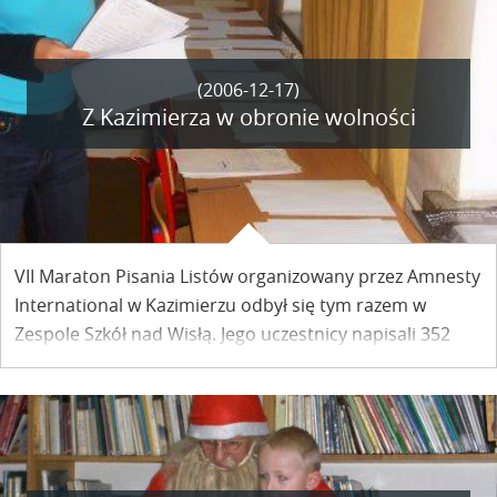
wyborcze z pozycji opozycjonisty.
(2006-12-17)
Z Kazimierza w obronie wolności
VII Maraton Pisania Listów organizowany przez Amnesty
International w Kazimierzu odbył się tym razem w
Zespole Szkół nad Wisłą. Jego uczestnicy napisali 352
listy, co stanowi 1 / 4 protestów w obronie praw
człowieka z wystosowanych Lubelszczyzny.