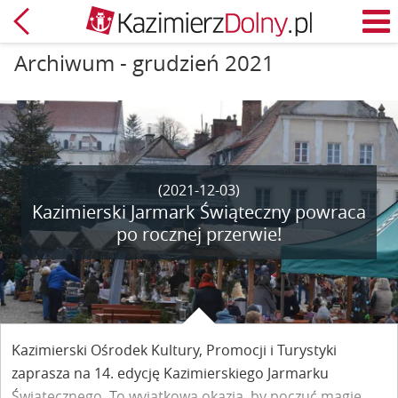
Powrót
M
Archiwum - grudzień 2021
(2021-12-03)
Kazimierski Jarmark Świąteczny powraca
po rocznej przerwie!
Kazimierski Ośrodek Kultury, Promocji i Turystyki
zaprasza na 14. edycję Kazimierskiego Jarmarku
Świątecznego. To wyjątkowa okazja, by poczuć magię