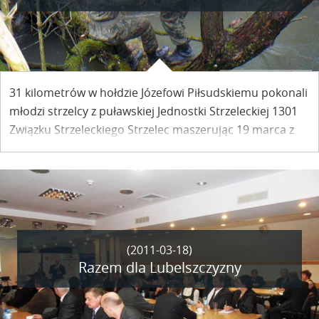
31 kilometrów w hołdzie Józefowi Piłsudskiemu pokonali
młodzi strzelcy z puławskiej Jednostki Strzeleckiej 1301
Związku Strzeleckiego Strzelec maszerując 19 marca z
Puław do Kazimierza. Tradycja marszu sięga czasów
przedwojennych.
(2011-03-18)
Razem dla Lubelszczyzny