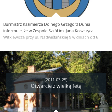
Burmistrz Kazimierza Dolnego Grzegorz Dunia
informuje, że
w Zespole Szkół im. Jana Koszczyca
Witkiewicza
przy ul. Nadwiślańskiej 9 w dniach
od 6
kwietnia do 26 maja będzie wyłożony do wglądu
projekt
zmiany studium uwarunkowań
i kierunków
zagospodarowania przestrzennego miasta i gminy
Kazimierz Dolny.
(2011-03-25)
Otwarcie z wielką fetą