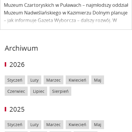
Muzeum Czartoryskich w Puławach – najmłodszy oddział
Muzeum Nadwiślańskiego w Kazimierzu Dolnym planuje
– jak informuje Gazeta Wyborcza – dalszy rozwój. W
planach jest odtworzenie m.in. Złotego Salonu z XVIII w.
uznawanego za jedno z najpiękniejszych miejsc
ówczesnej Europy.
Archiwum
2026
Styczeń
Luty
Marzec
Kwiecień
Maj
Czerwiec
Lipiec
Sierpień
2025
Styczeń
Luty
Marzec
Kwiecień
Maj