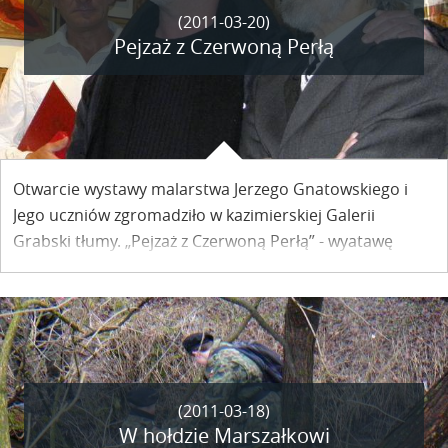
(2011-03-20)
Pejzaż z Czerwoną Perłą
Otwarcie wystawy malarstwa Jerzego Gnatowskiego i
Jego uczniów zgromadziło w kazimierskiej Galerii
Grabski tłumy. „Pejzaż z Czerwoną Perłą” - wyatawę
ogłoszoną jako wydarzenie roku oglądać będzie można
do 6 kwietnia.
(2011-03-18)
W hołdzie Marszałkowi