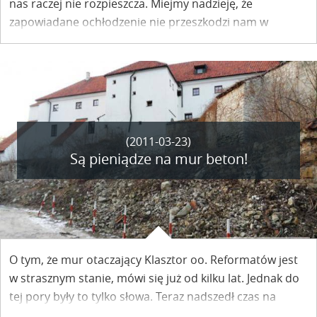
nas raczej nie rozpieszcza. Miejmy nadzieję, że
zapowiadane ochłodzenie nie przeszkodzi nam w
wiosennych spacerach po Kazimierzu i okolicach. Tym
razem proponujemy wycieczkę po mieście szlakiem willi
modernistycznych.
(2011-03-23)
Są pieniądze na mur beton!
O tym, że mur otaczający Klasztor oo. Reformatów jest
w strasznym stanie, mówi się już od kilku lat. Jednak do
tej pory były to tylko słowa. Teraz nadszedł czas na
czyny, a dokładniej na generalny remont.