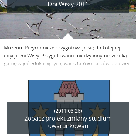
Dni Wisły 2011
Muzeum Przyrodnicze przygotowuje się do kolejnej
edycji Dni Wisły. Przygotowano między innymi szeroką
gamę zajęć edukacyjnych, warsztatów i rajdów dla dzieci
i młodzieży. Chcesz wziąć w nich udział – zapisz się już
dziś!
(2011-03-26)
Zobacz projekt zmiany studium
uwarunkowań