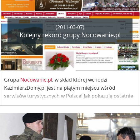
(2011-03-07)
Kolejny rekord grupy Nocowanie.pl
Grupa
Nocowanie.pl
, w skład której wchodzi
KazimierzDolny.pl jest na piątym miejscu wśród
serwisów turystycznych w Polsce! Jak pokazują ostatnie
wyniki badań Gemius Megapanel za grudzień 2010,
Nocowanie pokonało w końcu swojego największego
konkurenta – grupę Eholiday.pl.