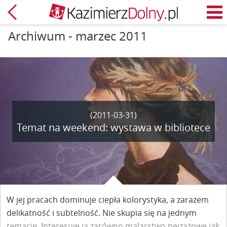
Powrót
M
Archiwum - marzec 2011
(2011-03-31)
Temat na weekend: wystawa w bibliotece
W jej pracach dominuje ciepła kolorystyka, a zarazem
delikatność i subtelność. Nie skupia się na jednym
temacie. Interesuje ją zarówno malarstwo pejzażowe jak