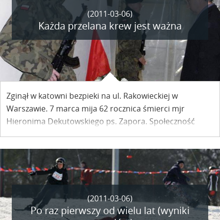
(2011-03-06)
Każda przelana krew jest ważna
Zginął w katowni bezpieki na ul. Rakowieckiej w
Warszawie. 7 marca mija 62 rocznica śmierci mjr
Hieronima Dekutowskiego ps. Zapora. Społeczność
Kazimierza podczas mszy świętej w przeddzień tej daty
uczciła pamięć bohatera.
(2011-03-06)
Po raz pierwszy od wielu lat (wyniki