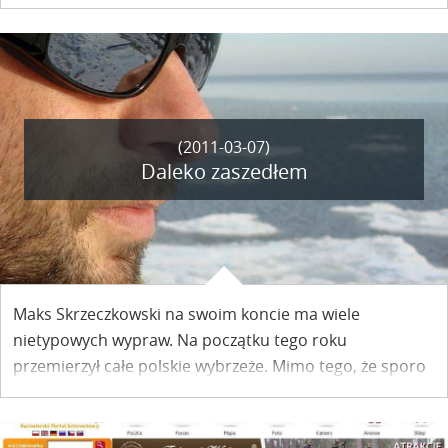
oraz niepowtarzalna atmosfera miejsca - tak mogą
wyglądać Wasze święta. W Kazimierzu Dolnym nad
Wisłą.
(2011-03-07)
Daleko zaszedłem
Maks Skrzeczkowski na swoim koncie ma wiele
nietypowych wypraw. Na początku tego roku
przemierzył całe polskie wybrzeże. Mimo tego, że sporo
już widział i w wielu miejscach na świecie był, zawsze
powraca w to samo miejsce, do Kazimierza Dolnego.