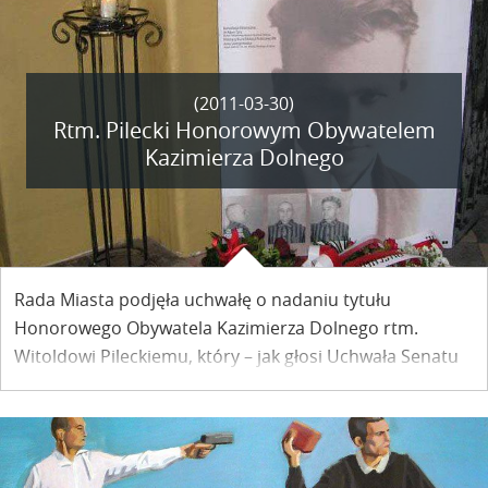
Co zrobić z tymi śmieciami? Oczywiście, posprzątać!
(2011-03-30)
Rtm. Pilecki Honorowym Obywatelem
Kazimierza Dolnego
Rada Miasta podjęła uchwałę o nadaniu tytułu
Honorowego Obywatela Kazimierza Dolnego rtm.
Witoldowi Pileckiemu, który – jak głosi Uchwała Senatu
RP z 2008 r. – powinien stać się dla Europy i świata
wzorem bohaterstwa oraz symbolem oporu przeciw
systemom totalitarnym.