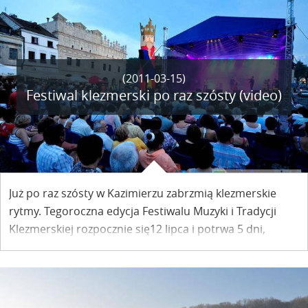
(2011-03-15)
Festiwal klezmerski po raz szósty (video)
Już po raz szósty w Kazimierzu zabrzmią klezmerskie
rytmy. Tegoroczna edycja Festiwalu Muzyki i Tradycji
Klezmerskiej rozpocznie się12 lipca i potrwa 5 dni,
kończąc się tradycyjnie galą na rynku. Jakie gwiazdy
zabłyszczą pod kazimierskim niebem?