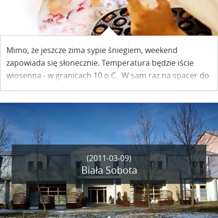
Mimo, że jeszcze zima sypie śniegiem, weekend
zapowiada się słonecznie. Temperatura będzie iście
wiosenna - w granicach 10 o C. W sam raz na spacer do
Kazimierza. Nie oznacza to jeszcze, że napijemy się
herbatki pod parasolem, ale kawiarenki nie tylko w
rynku zapraszają wszystkich tych, których zmęczy
wędrówka po kazimierskich drogach i bezdrożach.
(2011-03-09)
Biała Sobota