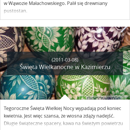
w Wąwozie Małachowskiego. Palił się drewniany
pustostan.
(2011-03-08)
Święta Wielkanocne w Kazimierzu
Tegoroczne Święta Wielkiej Nocy wypadają pod koniec
kwietnia. Jest więc szansa, że wiosna zdąży nadejść.
Długie świąteczne spacery, kawa na świeżym powietrzu