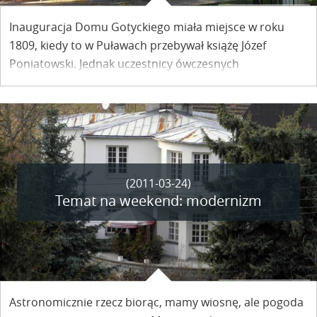
Inauguracja Domu Gotyckiego miała miejsce w roku
1809, kiedy to w Puławach przebywał książę Józef
Poniatowski. Jednak uczestnicy ówczesnych
uroczystości mogli podziwiać budowlę jedynie z
zewnątrz. Oficjalne otwarcie wnętrz Domu Gotyckiego
nastąpiło 25 marca 1811 roku, czyli dokładnie 200 lat
temu - czytamy na stronie Muzeum Nadwiślańskiego.
(2011-03-24)
Temat na weekend: modernizm
Astronomicznie rzecz biorąc, mamy wiosnę, ale pogoda