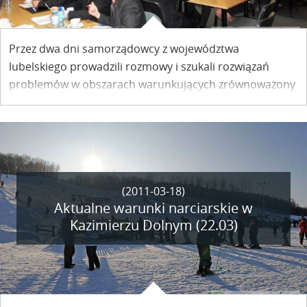
Przez dwa dni samorządowcy z województwa
lubelskiego prowadzili rozmowy i szukali rozwiązań
problemów w obszarach warunkujących zrównoważony
rozwój Lubelszczyzny. I Konwent Samorządów
Lubelszczyzny odbył się w Kazimierzu Dolnym.
(2011-03-18)
Aktualne warunki narciarskie w
Kazimierzu Dolnym (22.03)