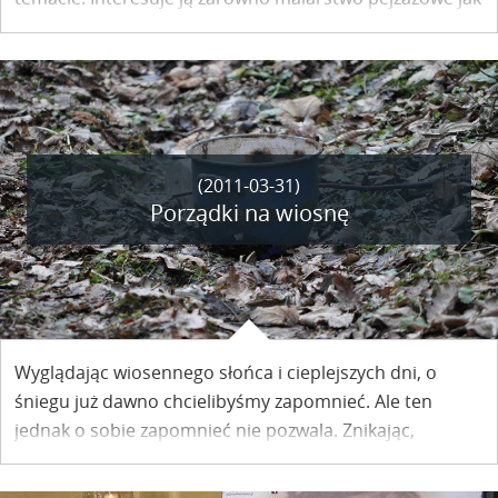
i studium postaci – Miejsko – Gminna Biblioteka
Publiczna zaprasza 1 kwietnia na wernisaż wystawy
Katarzyny Małek.
(2011-03-31)
Porządki na wiosnę
Wyglądając wiosennego słońca i cieplejszych dni, o
śniegu już dawno chcielibyśmy zapomnieć. Ale ten
jednak o sobie zapomnieć nie pozwala. Znikając,
odsłonił nagromadzone pod nim puste butelki, stare
garnki i inne odpady, których miejsce jest na śmietniku.