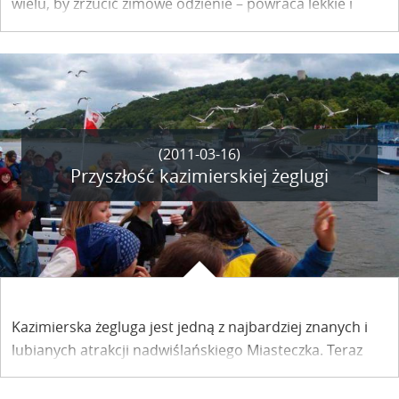
wielu, by zrzucić zimowe odzienie – powraca lekkie i
krótkotrwałe – mam nadzieję – ochłodzenie. Pomysł na
weekend? Na przykład - Willa Graffa!
(2011-03-16)
Przyszłość kazimierskiej żeglugi
Kazimierska żegluga jest jedną z najbardziej znanych i
lubianych atrakcji nadwiślańskiego Miasteczka. Teraz
czekają ją zmiany.