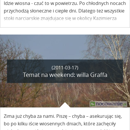
Idzie wiosna - czuć to w powietrzu. Po chłodnych nocach
przychodzą słoneczne i ciepłe dni. Dlatego też wszystkie
stoki narciarskie znajdujace się w okolicy Kazimierza
Dolnego zostały zamknięte.
Sezon narciarski
2010/2011 został zakończony!
(2011-03-17)
Temat na weekend: willa Graffa
Zima już chyba za nami. Piszę – chyba – asekurując się,
bo po kilku iście wiosennych dniach, które zachęciły