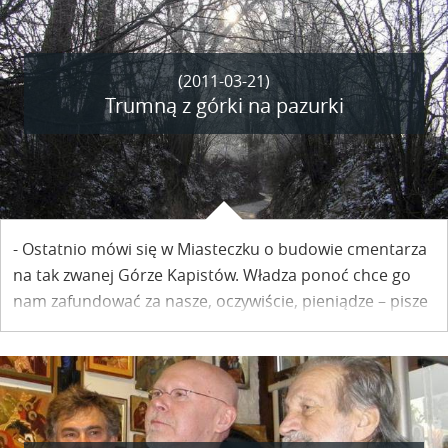
(2011-03-21)
Trumną z górki na pazurki
- Ostatnio mówi się w Miasteczku o budowie cmentarza
na tak zwanej Górze Kapistów. Władza ponoć chce go
nam zafundować za nasze, oczywiście, pieniądze – pisze
w liście do Redakcji jeden z naszych Czytelników.
Szczegóły poniżej.