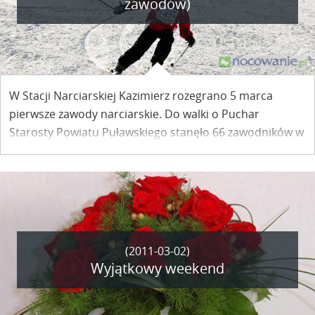
zawodów)
W Stacji Narciarskiej Kazimierz rozegrano 5 marca
pierwsze zawody narciarskie. Do walki o Puchar
Starosty Powiatu Puławskiego stanęło 66 zawodników w
różnym wieku.
(2011-03-02)
Wyjątkowy weekend