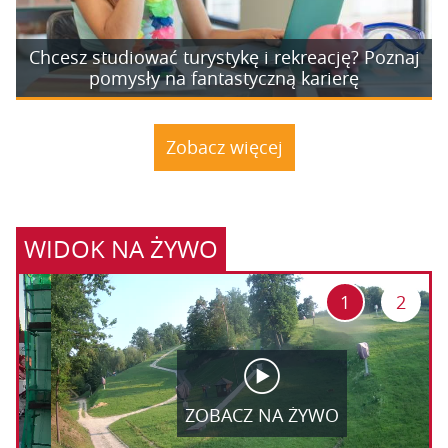
Chcesz studiować turystykę i rekreację? Poznaj
pomysły na fantastyczną karierę
Zobacz więcej
WIDOK NA ŻYWO
1
2
ZOBACZ NA ŻYWO