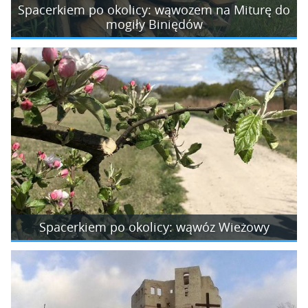
Spacerkiem po okolicy: wąwozem na Miturę do
mogiły Biniędów
Spacerkiem po okolicy: wąwóz Wieżowy