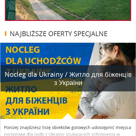
NAJBLIŻSZE OFERTY SPECJALNE
Nocleg dla Ukrainy / Житло для бiженцiв
з України
Poniżej znajdziesz listę obiektów gotowych udostępnić miejsca
noclegowe dla osób z Ukrainy, szukających schronienia w