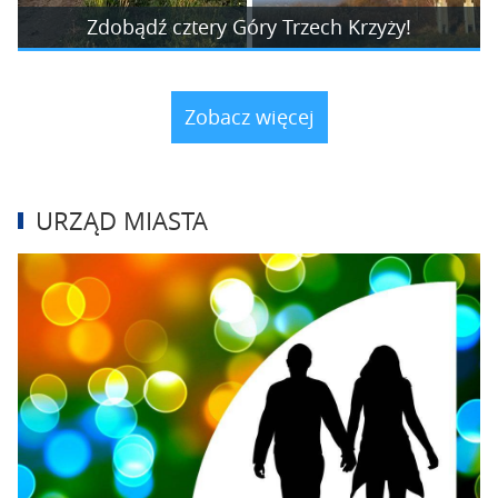
Zdobądź cztery Góry Trzech Krzyży!
Zobacz więcej
URZĄD MIASTA