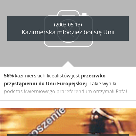
(2003-05-13)
Kazimierska młodzież boi się Unii
56%
kazimierskich licealistów jest
przeciwko
przystąpieniu do Unii Europejskiej.
Takie wyniki
podczas kwietniowego prareferendum otrzymali Rafał
Suszek i Piotr Pałka z Gminnego Ośrodka Informacji
Europejskiej, którzy w Liceum Ogólnokształcącym
zorganizowali spotkanie dotyczące miejsca Polski w
jednoczącej się Europie.