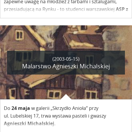
zapewne uwagę na młodzież z farbami i sztalugami,
przesiadującą na Rynku - to studenci warszawskiej
ASP z
pracowni prof. Wiesława Szamborskiego.
(2003-05-15)
Malarstwo Agnieszki Michalskiej
Do
24 maja
w galerii „Skrzydło Anioła” przy
ul. Lubelskiej 17, trwa wystawa pasteli i gwaszy
Agnieszki Michalskiej.