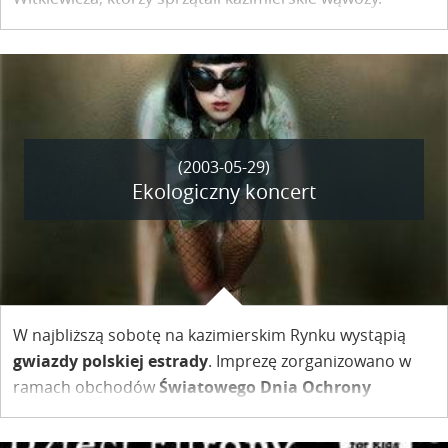
(2003-05-29)
Ekologiczny koncert
W najbliższą sobotę na kazimierskim Rynku wystąpią
gwiazdy polskiej estrady
. Imprezę zorganizowano w
ramach obchodów
Światowego Dnia Ochrony
Środowiska.