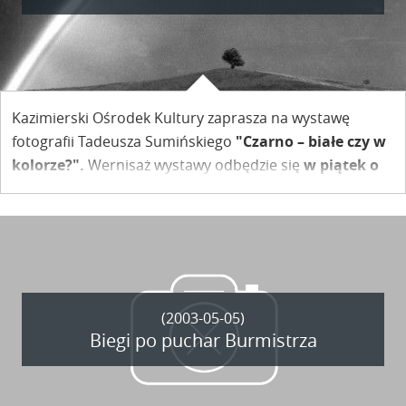
Kazimierski Ośrodek Kultury zaprasza na wystawę
fotografii Tadeusza Sumińskiego
"Czarno – białe czy w
kolorze?".
Wernisaż wystawy odbędzie się
w piątek o
godz. 17.00
w siedzibie Kazimierskiego Ośrodka Kultury,
przy ul. Lubelskiej 12.
(2003-05-05)
Biegi po puchar Burmistrza