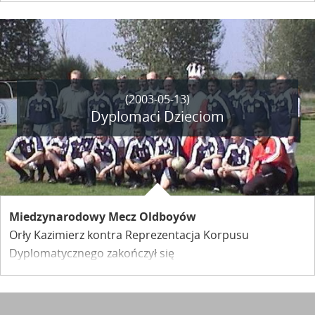
(2003-05-13)
Dyplomaci Dzieciom
Miedzynarodowy Mecz Oldboyów
Orły Kazimierz kontra Reprezentacja Korpusu
Dyplomatycznego zakończył się
zwycięstwem gości 4:2.
Prawdziwymi wygranymi są
jednak wychowankowie Domu Dziecka w Konstancinie.