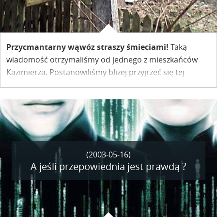
Przycmantarny wąwóz straszy śmieciami!
Taką
wiadomość otrzymaliśmy od jednego z mieszkańców
Kazimierza. Postanowiliśmy bliżej przyjrzeć się tej
sprawie.
(2003-05-16)
A jeśli przepowiednia jest prawdą ?