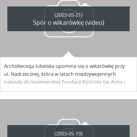
(2003-05-21)
Spór o wikarówkę (video)
Archidiecezja lubelska upomina się o wikarówkę przy
ul. Nadrzecznej, która w latach międzywojennych
należała do kazimierskiej Fundacji Kościoła św. Anny i
Przytułku dla Starców i Kalek. Swoje plany wobec
budynku ma również Towarzystwo Przyjaciół Kazimierza
Dolnego.
(2003-05-19)