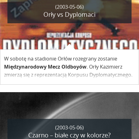
(2003-05-06)
Orły vs Dyplomaci
W sobotę na stadionie Orłów rozegrany zostanie
Międzynarodowy Mecz Oldboyów
. Orły Kazimierz
zmierzą się z reprezentacją Korpusu Dyplomatycznego.
Rozpoczęcie meczu
o godz. 15.00.
Rozdajemy wejściówki – zobacz szczegóły !!
(2003-05-06)
Czarno – białe czy w kolorze?