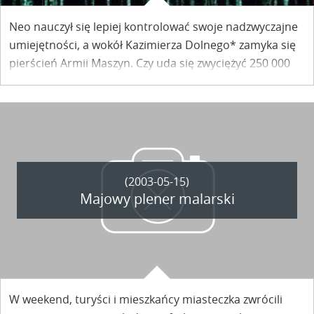
Neo nauczył się lepiej kontrolować swoje nadzwyczajne
umiejętności, a wokół Kazimierza Dolnego* zamyka się
pierścień Armii Maszyn. Czy uda się zwyciężyć 250 000
Strażników zaprogramowanych na zniszczenie ludzkości
? Mieszkańcy miasta wszystkie swoje nadzieje i
oczekiwania pokładają w Wybrańcu, który zakończy
wojnę z Maszynami.
(2003-05-15)
Majowy plener malarski
W weekend, turyści i mieszkańcy miasteczka zwrócili