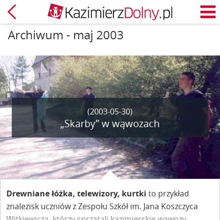
Powrót
M
Archiwum - maj 2003
(2003-05-30)
„Skarby” w wąwozach
Drewniane łóżka, telewizory, kurtki
to przykład
znalezisk uczniów z Zespołu Szkół im. Jana Koszczyca
Witkiewicza, którzy sprzątali kazimierskie wąwozy.