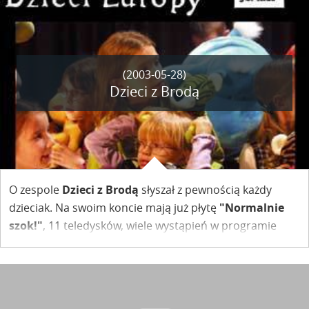
(2003-05-28)
Dzieci z Brodą
O zespole
Dzieci z Brodą
słyszał z pewnością każdy
dzieciak. Na swoim koncie mają już płytę
"Normalnie
szok!"
, 11 teledysków, wiele wystąpień w programie
Ziarno i innych programach radiowych i telewizyjnych
oraz ponad 40 koncertów zagranych na terenie całego
kraju.