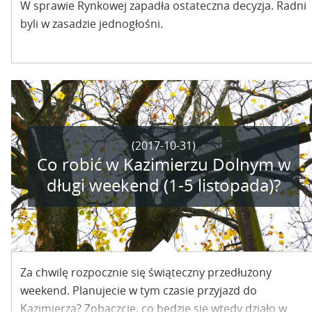
W sprawie Rynkowej zapadła ostateczna decyzja. Radni
byli w zasadzie jednogłośni.
(2017-10-31)
Co robić w Kazimierzu Dolnym w
długi weekend (1-5 listopada)?
Za chwilę rozpocznie się świąteczny przedłużony
weekend. Planujecie w tym czasie przyjazd do
Kazimierza? Zobaczcie, co będzie się wtedy działo w