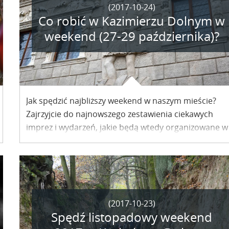
(2017-10-24)
Co robić w Kazimierzu Dolnym w
weekend (27-29 października)?
Jak spędzić najbliższy weekend w naszym mieście?
Zajrzyjcie do najnowszego zestawienia ciekawych
imprez i wydarzeń, jakie będą wtedy organizowane w
Kazimierzu.
(2017-10-23)
Spędź listopadowy weekend