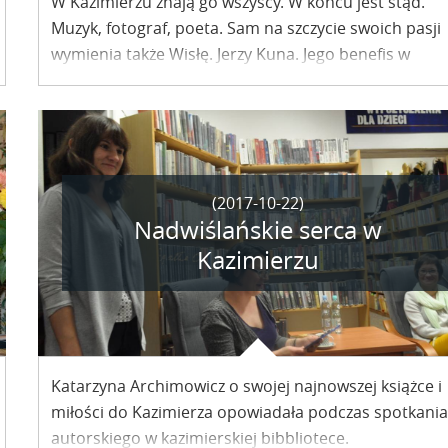
W Kazimierzu znają go wszyscy. W końcu jest stąd.
Muzyk, fotograf, poeta. Sam na szczycie swoich pasji
wymienia także Wisłę. Jerzy Kuna. Jego benefis w
Kazimierskim Ośrodku Kultury Promocji i Turystyki
zgromadził tłumy. Niezapomniany wieczór.
(2017-10-22)
Nadwiślańskie serca w
Kazimierzu
Katarzyna Archimowicz o swojej najnowszej książce i
miłości do Kazimierza opowiadała podczas spotkani
autorskiego w kazimierskiej bibbliotece.