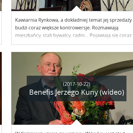
Kawiarnia Rynkowa, a dokładniej temat jej sprzedaży
budzi coraz większe kontrowersje. Rozmawiają
mieszkańcy, stali bywalcy, radni… Pojawiają się coraz
nowe plotki. Co będzie dalej z Rynkową?
(2017-10-22)
Benefis Jerzego Kuny (wideo)