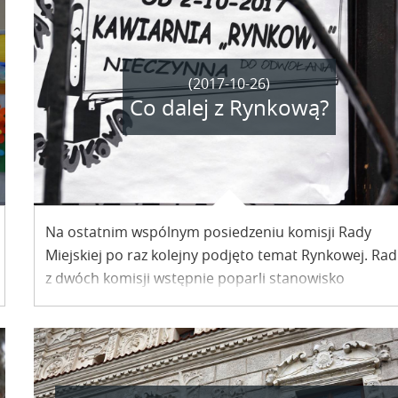
(2017-10-26)
Co dalej z Rynkową?
Na ostatnim wspólnym posiedzeniu komisji Rady
Miejskiej po raz kolejny podjęto temat Rynkowej. Rad
z dwóch komisji wstępnie poparli stanowisko
burmistrza. Jakie stanowisko w tej sprawie ostateczn
podejmie dzisiaj cała rada?