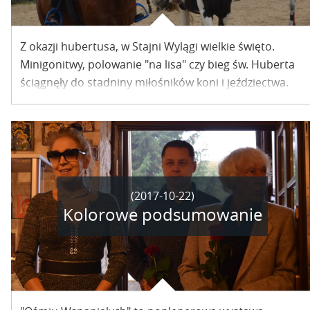
Z okazji hubertusa, w Stajni Wylągi wielkie święto.
Minigonitwy, polowanie "na lisa" czy bieg św. Huberta
ściągnęły do stadniny miłośników koni i jeździectwa.
(2017-10-22)
Kolorowe podsumowanie