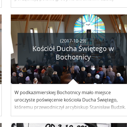
Wołyniu. Zapalają znicze zebrane także w Kazimierzu
ramach akcji Wołyńskie światełko pamięci, a na
mogiłach wojskowych przypinają biało – czerwone
szarfy.
(2017-10-29)
Kościół Ducha Świętego w
Bochotnicy
W podkazimierskiej Bochotnicy miało miejsce
uroczyste poświęcenie kościoła Ducha Świętego,
któremu przewodniczył arcybiskup Stanisław Budzik.