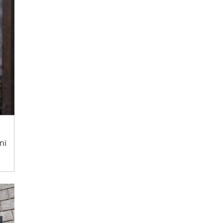
ni
ie