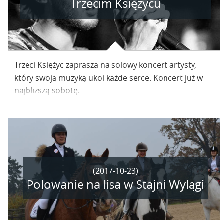
Trzecim Księżycu
Trzeci Księżyc zaprasza na solowy koncert artysty,
który swoją muzyką ukoi każde serce. Koncert już w
najbliższą sobotę.
(2017-10-23)
Polowanie na lisa w Stajni Wylągi