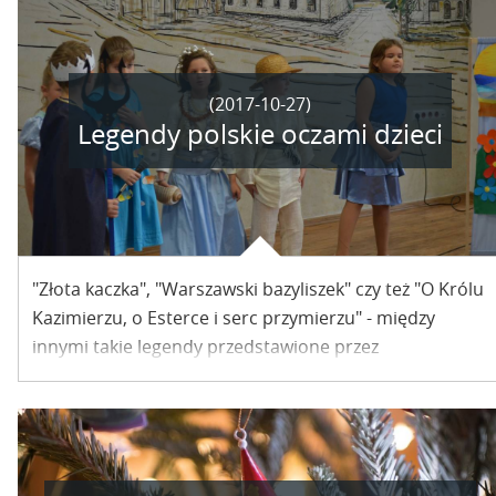
(2017-10-27)
Legendy polskie oczami dzieci
"Złota kaczka", "Warszawski bazyliszek" czy też "O Królu
Kazimierzu, o Esterce i serc przymierzu" - między
innymi takie legendy przedstawione przez
najmłodszych mogliśmy zobaczyć w Kazimierzu
Dolnym. Za nami już kolejna edycja Przeglądu
Teatrzyków Szkolnych.