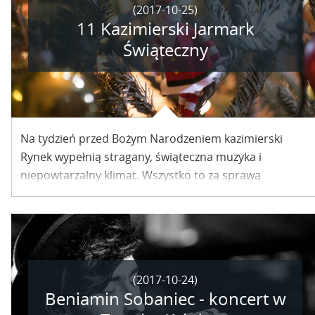
(2017-10-25)
11 Kazimierski Jarmark
Świąteczny
Na tydzień przed Bożym Narodzeniem kazimierski
Rynek wypełnią stragany, świąteczna muzyka i
niepowtarzalny klimat. Wszystko to za sprawą
Kazimierskiego Jarmarku Świątecznego…
(2017-10-24)
Beniamin Sobaniec - koncert w