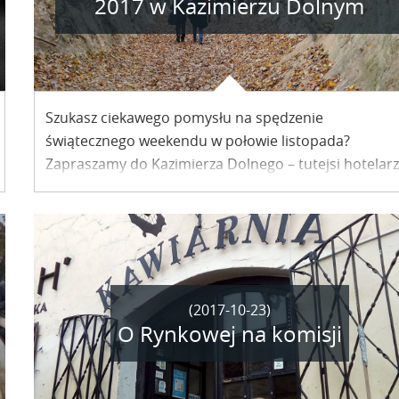
2017 w Kazimierzu Dolnym
Szukasz ciekawego pomysłu na spędzenie
świątecznego weekendu w połowie listopada?
Zapraszamy do Kazimierza Dolnego – tutejsi hotelar
przygotowali ciekawe oferty pobytowe. Niżej
prezentujemy ich propozycje.
(2017-10-23)
O Rynkowej na komisji