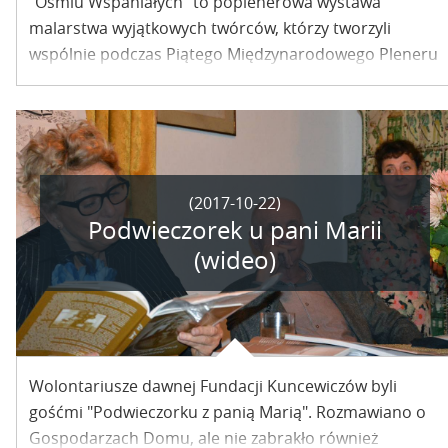
"Ośmiu Wspaniałych" to poplenerowa wystawa
malarstwa wyjątkowych twórców, którzy tworzyli
wspólnie podczas Piątego Międzynarodowego Pleneru
Malarskiego. Prace oglądać można w Galerii Grabskich
w Kazimierzu Dolnym.
(2017-10-22)
Podwieczorek u pani Marii
(wideo)
Wolontariusze dawnej Fundacji Kuncewiczów byli
gośćmi "Podwieczorku z panią Marią". Rozmawiano o
Gospodarzach Domu, ale nie zabrakło również