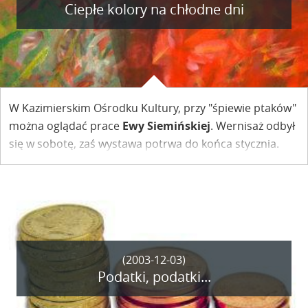
Ciepłe kolory na chłodne dni
W Kazimierskim Ośrodku Kultury, przy "śpiewie ptaków"
można oglądać prace
Ewy Siemińskiej
. Wernisaż odbył
się w sobotę, zaś wystawa potrwa do końca stycznia.
(2003-12-03)
Podatki, podatki...