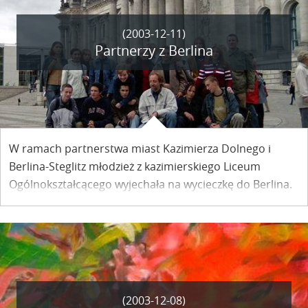
(2003-12-11)
Partnerzy z Berlina
W ramach partnerstwa miast Kazimierza Dolnego i
Berlina-Steglitz młodzież z kazimierskiego Liceum
Ogólnokształcącego wyjechała na wycieczkę do Berlina.
(2003-12-08)