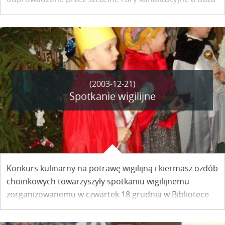
ulewa nie zagrozi ich przedostaniu się przez kanał
burzowy.
(2003-12-21)
Spotkanie wigilijne
Konkurs kulinarny na potrawę wigilijną i kiermasz ozdób
choinkowych towarzyszyły spotkaniu wigilijnemu
zorganizowanemu w czwartek 18 grudnia w Bibliotece
Miejskiej.