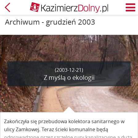
Powrót
M
Archiwum - grudzień 2003
(2003-12-21)
Z myślą o ekologii
Zakończyła się przebudowa kolektora sanitarnego w
ulicy Zamkowej. Teraz ścieki komunalne będą
odprowadzone przez szczelne rury kanalizacyjne a duża