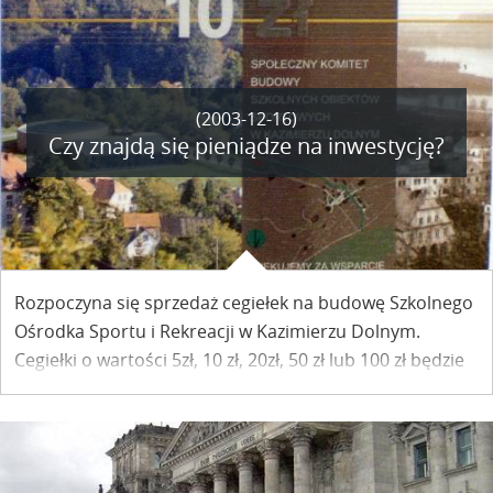
(2003-12-16)
Czy znajdą się pieniądze na inwestycję?
Rozpoczyna się sprzedaż cegiełek na budowę Szkolnego
Ośrodka Sportu i Rekreacji w Kazimierzu Dolnym.
Cegiełki o wartości 5zł, 10 zł, 20zł, 50 zł lub 100 zł będzie
można nabyć m.in. w Urzędzie Miasta, galeriach,
sklepach i pensjonatach.