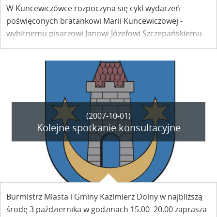
W Kuncewiczówce rozpoczyna się cykl wydarzeń
poświęconych bratankowi Marii Kuncewiczowej -
wybitnemu pisarzowi Janowi Józefowi Szczepańskiemu
(1919-2003). Pierwsze spotkanie już w sobotę 6
października o godzinie 17.00
(2007-10-01)
Kolejne spotkanie konsultacyjne
Burmistrz Miasta i Gminy Kazimierz Dolny w najbliższą
środę 3 października w godzinach 15.00–20.00 zaprasza