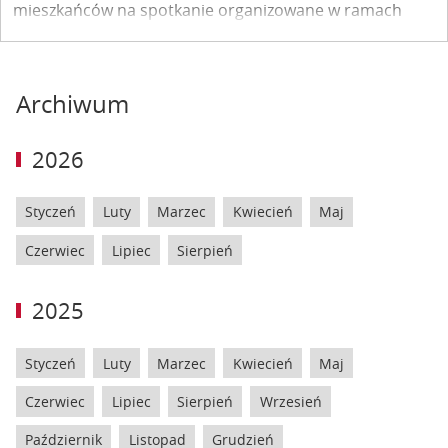
mieszkańców na spotkanie organizowane w ramach
konsultacji społecznych opracowania Lokalnego
Programu Rewitalizacji Miasta Kazimierz Dolny.
Archiwum
2026
Styczeń
Luty
Marzec
Kwiecień
Maj
Czerwiec
Lipiec
Sierpień
2025
Styczeń
Luty
Marzec
Kwiecień
Maj
Czerwiec
Lipiec
Sierpień
Wrzesień
Październik
Listopad
Grudzień