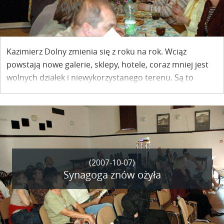
Kazimierz Dolny zmienia się z roku na rok. Wciąż
powstają nowe galerie, sklepy, hotele, coraz mniej jest
wolnych działek i niewykorzystanego terenu. Są to
jednak zmiany, których na co dzień nie zauważamy, obok
których przechodzimy obojętnie. Ale biorąc pod uwagę
to, jak Miasteczko zmieniło się w przeciągu ostatnich 50
lat, możemy śmiało stwierdzić, że przeżyło ono
niesamowitą metamorfozę.
(2007-10-07)
Synagoga znów ożyła