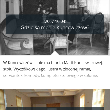
przygotował Teatr Kreatury z Gorzowa Wielkopolskiego.
(2007-10-04)
Gdzie są meble Kuncewiczów?
W Kuncewiczówce nie ma biurka Marii Kuncewiczowej,
stołu Wyczółkowskiego, lustra w złoconej ramie,
serwantek, komody, kompletu stołowego w salonie,
mebli kuchennych, foteli, stolików i zydelków oraz
większości krzeseł. Gdzie zniknęły?