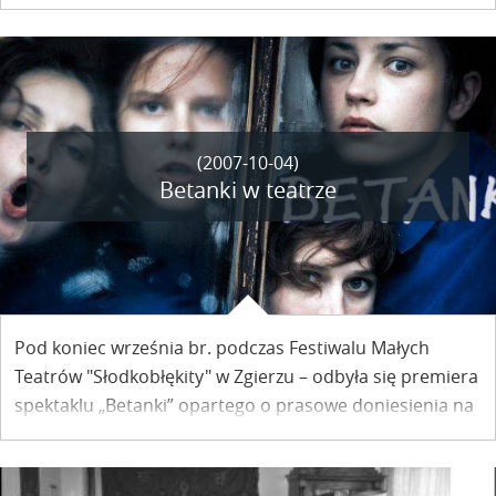
historia rozpoczyna się właśnie w naszym
nadwiślańskim Miasteczku.
(2007-10-04)
Betanki w teatrze
Pod koniec września br. podczas Festiwalu Małych
Teatrów "Słodkobłękity" w Zgierzu – odbyła się premiera
spektaklu „Betanki” opartego o prasowe doniesienia na
temat sytuacji w kazimierskim klasztorze betanek.
Spektakl autorski w dziewięciu scenach z dwoma
zakończeniami w reżyserii Przemka Wiśniewskiego