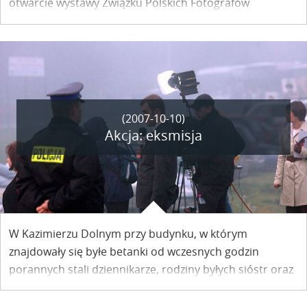
otwarcie wystawy Związku Polskich Fotografów
Przyrody, Okręgu Roztoczańsko-Podkarpackiego pt.
„Magia kresowej przyrody”.
(2007-10-10)
Akcja: eksmisja
W Kazimierzu Dolnym przy budynku, w którym
znajdowały się byłe betanki od wczesnych godzin
porannych stali dziennikarze, rodziny byłych sióstr oraz
całe mnóstwo ludzi ciekawych rozwoju wypadków. Mimo
słabej widoczności spowodowanej gęstą mgłą, cały czas