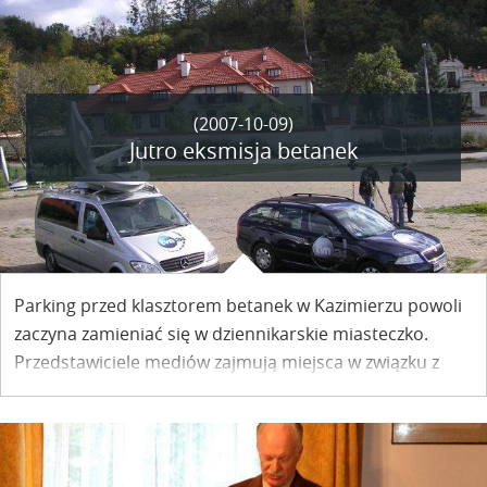
szły w eter wiadomości z Kazimierza.
(2007-10-09)
Jutro eksmisja betanek
Parking przed klasztorem betanek w Kazimierzu powoli
zaczyna zamieniać się w dziennikarskie miasteczko.
Przedstawiciele mediów zajmują miejsca w związku z
zaplanowaną na środę 10 października br. eksmisją
kazimierskich betanek.