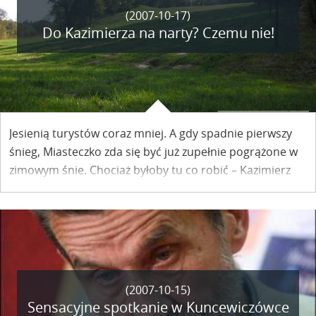
(2007-10-17)
Do Kazimierza na narty? Czemu nie!
Jesienią turystów coraz mniej. A gdy spadnie pierwszy
śnieg, Miasteczko zda się być już zupełnie pogrążone w
zimowym śnie. Chociaż byłoby tu co robić – Kazimierz
otaczają wzgórza, a starsi mieszkańcy pamiętają, jak
szusowano tu na nartach. Tamte czasy mają szansę
powrócić, a Miasteczko wkrótce może stać się zimową
stolicą Lubelszczyzny.
(2007-10-15)
Sensacyjne spotkanie w Kuncewiczówce