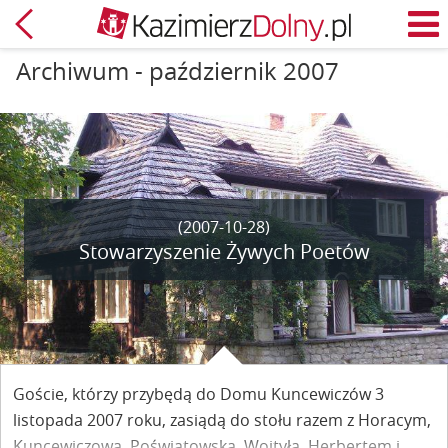
Powrót
M
Archiwum - październik 2007
(2007-10-28)
Stowarzyszenie Żywych Poetów
Goście, którzy przybędą do Domu Kuncewiczów 3
listopada 2007 roku, zasiądą do stołu razem z Horacym,
Kuncewiczową, Poświatowską, Wojtyłą, Herbertem i