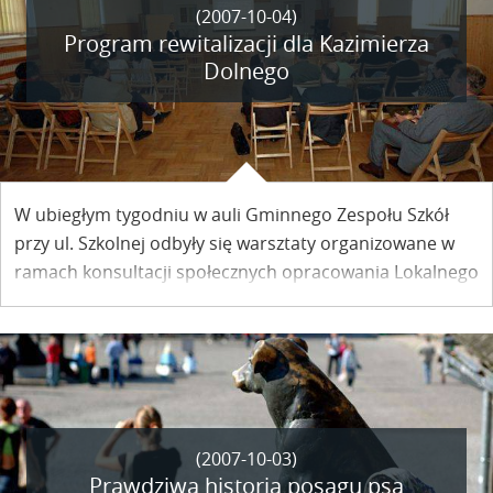
(2007-10-04)
Program rewitalizacji dla Kazimierza
Dolnego
W ubiegłym tygodniu w auli Gminnego Zespołu Szkół
przy ul. Szkolnej odbyły się warsztaty organizowane w
ramach konsultacji społecznych opracowania Lokalnego
Programu Rewitalizacji Miasta. Firma Eko Gelo, która te
warsztaty poprowadziła, będzie opracowywać program
rewitalizacji dla Kazimierza Dolnego.
(2007-10-03)
Prawdziwa historia posągu psa