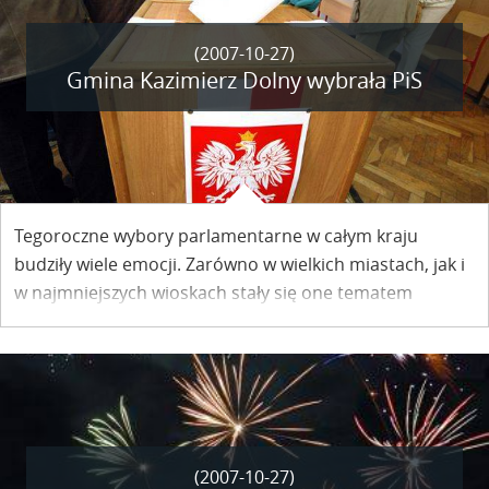
(2007-10-27)
Gmina Kazimierz Dolny wybrała PiS
Tegoroczne wybory parlamentarne w całym kraju
budziły wiele emocji. Zarówno w wielkich miastach, jak i
w najmniejszych wioskach stały się one tematem
przewodnim. Media poprzez różne debaty jeszcze
podkręcały atmosferę. Wygrała Platforma Obywatelska.
(2007-10-27)