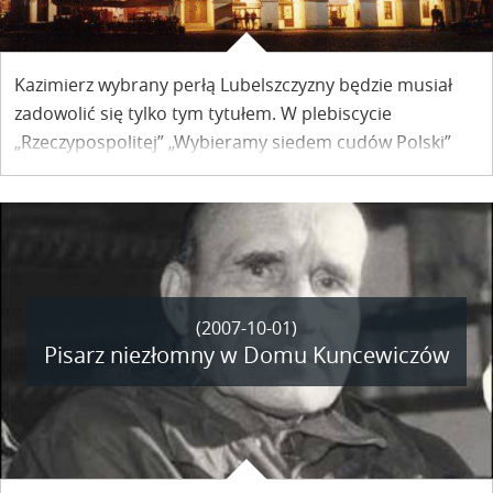
Kazimierz wybrany perłą Lubelszczyzny będzie musiał
zadowolić się tylko tym tytułem. W plebiscycie
„Rzeczypospolitej” „Wybieramy siedem cudów Polski”
pozostał daleko poza szczęśliwą siódemką.
(2007-10-01)
Pisarz niezłomny w Domu Kuncewiczów