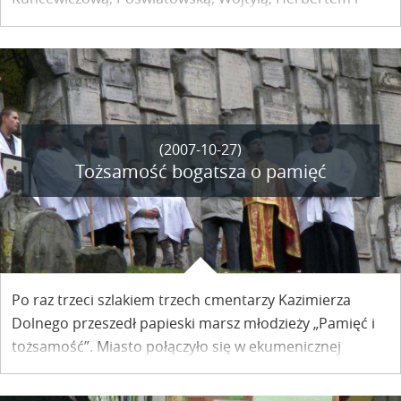
Miłoszem. O godzinie 17.00 ogród i taras Kuncewiczówki
rozbłysną światłem, które poprowadzi na spotkanie z
pisarzami.
(2007-10-27)
Tożsamość bogatsza o pamięć
Po raz trzeci szlakiem trzech cmentarzy Kazimierza
Dolnego przeszedł papieski marsz młodzieży „Pamięć i
tożsamość”. Miasto połączyło się w ekumenicznej
modlitwie trzech wyznań: rzymskokatolickiego,
greckokatolickiego i żydowskiego. W ten sposób