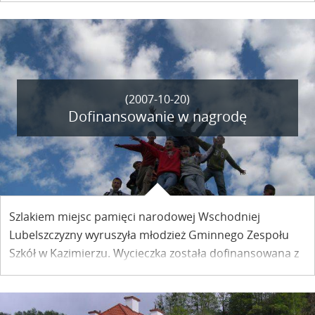
przez nieznanym sądem choćby za brak reakcji wobec
krzywdy? Takim pisarzem był Jan Józef Szczepański.
(2007-10-20)
Dofinansowanie w nagrodę
Szlakiem miejsc pamięci narodowej Wschodniej
Lubelszczyzny wyruszyła młodzież Gminnego Zespołu
Szkół w Kazimierzu. Wycieczka została dofinansowana z
funduszu Ministerstwa Edukacji Narodowej jako jedna z
67 nagrodzonych na Lubelszczyźnie w konkursie na
program wycieczek patriotycznych.