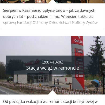
Sierpień w Kazimierzu upłynął znów – jak za dawnych
dobrych lat – pod znakiem filmu. Wrzesień także. Za
sprawą Fundacji Ochrony Dziedzictwa i Kultury Żydów
„Wspólne korzenie” ruchomymi obrazami ożyła
synagoga a wraz z nią żydowski przedwojenny Kazimierz
w filmach takich jak choćby „Dybuk” czy „Judeł gra na
skrzypcach”.
(2007-10-06)
Stacja wciąż w remoncie
Od początku wakacji trwa remont stacji benzynowej w