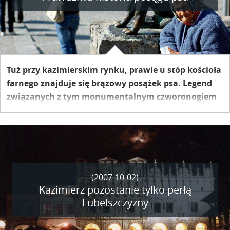
Tuż przy kazimierskim rynku, prawie u stóp kościoła
farnego znajduje się brązowy posążek psa. Legend
związanych z tym monumentalnym czworonogiem
jest wiele i wciąż powstają nowe. A zapotrzebowanie
na te historie jest duże – żadna chyba wycieczka nie
ominie brązowego kundelka, głaszcząc go po nosie
na szczęście i fotografując się namiętnie na jego tle.
(2007-10-02)
Kazimierz pozostanie tylko perłą
Lubelszczyzny