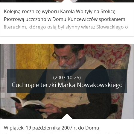
Kolejną rocznicę wyboru Karola Wojtyły na Stolicę
Piotrową uczczono w Domu Kuncewiczów spotkaniem
literackim, którego osią był słynny wiersz Słowackiego o
„słowiańskim papieżu – ludowym bracie”.
(2007-10-25)
Cuchnące teczki Marka Nowakowskiego
W piątek, 19 października 2007 r. do Domu