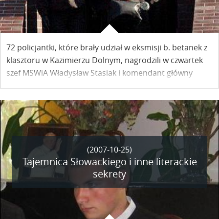
72 policjantki, które brały udział w eksmisji b. betanek z
klasztoru w Kazimierzu Dolnym, nagrodzili w czwartek
szef MSWiA Władysław Stasiak i komendant główny
policji Tadeusz Budzik.
(2007-10-25)
Tajemnica Słowackiego i inne literackie
sekrety