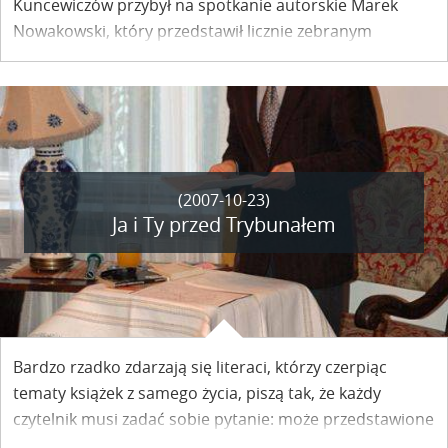
Kuncewiczów przybył na spotkanie autorskie Marek
Nowakowski, który przedstawił licznie zebranym
słuchaczom książkę pt. „Kryptonim ‘Nowak’. Tajemnice
mojej esbeckiej teczki", opublikowaną przez
Wydawnictwo Newsweek Polska w I połowie r. 2007.
(2007-10-23)
Ja i Ty przed Trybunałem
Bardzo rzadko zdarzają się literaci, którzy czerpiąc
tematy książek z samego życia, piszą tak, że każdy
czytelnik musi zadać sobie pytanie: może przedstawione
zło jest także moją winą? Czy nie powinienem stanąć