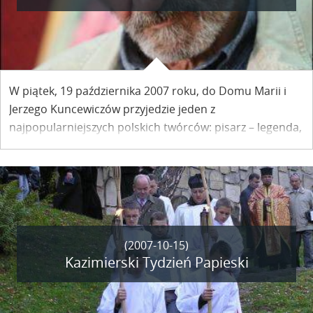
W piątek, 19 października 2007 roku, do Domu Marii i
Jerzego Kuncewiczów przyjedzie jeden z
najpopularniejszych polskich twórców: pisarz – legenda,
prawdziwie wolny i niezwykle popularny. To Marek
Nowakowski. Jego spotkanie autorskie rozpocznie się o
godz. 17.00
(2007-10-15)
Kazimierski Tydzień Papieski