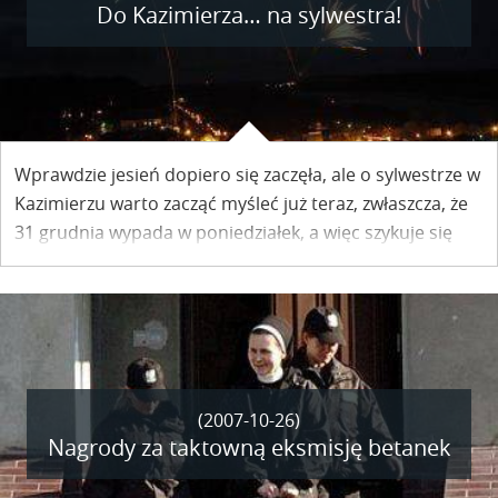
Do Kazimierza… na sylwestra!
Wprawdzie jesień dopiero się zaczęła, ale o sylwestrze w
Kazimierzu warto zacząć myśleć już teraz, zwłaszcza, że
31 grudnia wypada w poniedziałek, a więc szykuje się
sylwestrowo – noworoczny długi weekend.
(2007-10-26)
Nagrody za taktowną eksmisję betanek