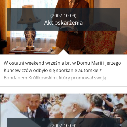
(2007-10-09)
Akt oskarżenia
W ostatni weekend września br. w Domu Marii i Jerzego
Kuncewiczów odbyło się spotkanie autorskie z
Bohdanem Królikowskim, który promował swoją
najnowszą książkę, pt. „Akt oskarżenia”.
(2007-10-09)