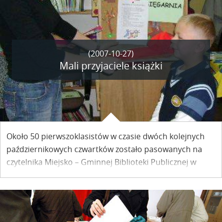
uczczono pamięć tych, którzy spoczywają w
kazimierskiej ziemi.
(2007-10-27)
Mali przyjaciele książki
Około 50 pierwszoklasistów w czasie dwóch kolejnych
październikowych czwartków zostało pasowanych na
czytelnika Miejsko – Gminnej Biblioteki Publicznej w
Kazimierzu Dolnym. W ten symboliczny sposób
biblioteka otworzyła swoje zbiory dla najmłodszych.