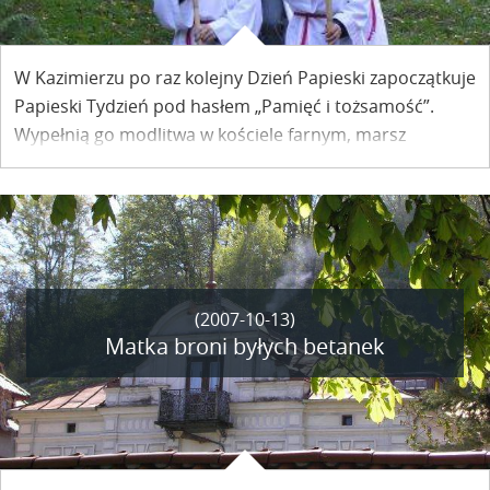
W Kazimierzu po raz kolejny Dzień Papieski zapoczątkuje
Papieski Tydzień pod hasłem „Pamięć i tożsamość”.
Wypełnią go modlitwa w kościele farnym, marsz
milczenia, msza u stóp trzech krzyży w Parchatce oraz
zbiórka na cele charytatywne.
(2007-10-13)
Matka broni byłych betanek