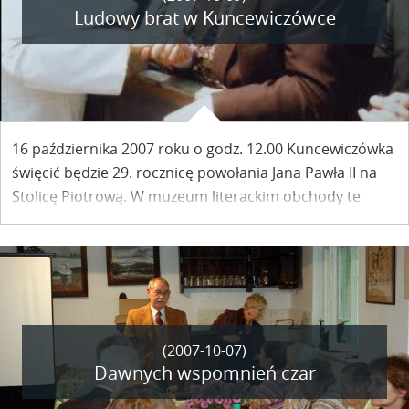
Ludowy brat w Kuncewiczówce
16 października 2007 roku o godz. 12.00 Kuncewiczówka
święcić będzie 29. rocznicę powołania Jana Pawła II na
Stolicę Piotrową. W muzeum literackim obchody te
muszą być wyrażane pięknym słowem i tak też się
stanie.
(2007-10-07)
Dawnych wspomnień czar