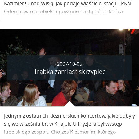
Kazimierzu nad Wisłą. Jak podaje właściciel stacji – PKN
Orlen otwarcie obiektu powinno nastąpić do końca
października br.
(2007-10-05)
Trąbka zamiast skrzypiec
Jednym z ostatnich klezmerskich koncertów, jakie odbyły
się we wrześniu br. w Knajpie U Fryzjera był występ
lubelskiego zespołu Chojzes Klezmorim, którego