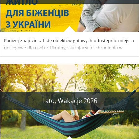
Poniżej znajdziesz listę obiektów gotowych udostępnić miejsca
noclegowe dla osób z Ukrainy, szukających schronienia w
naszym kraju. Skontaktuj się z właścicielem obiektu i uzgodnij
szczegóły....
Lato, Wakacje 2026