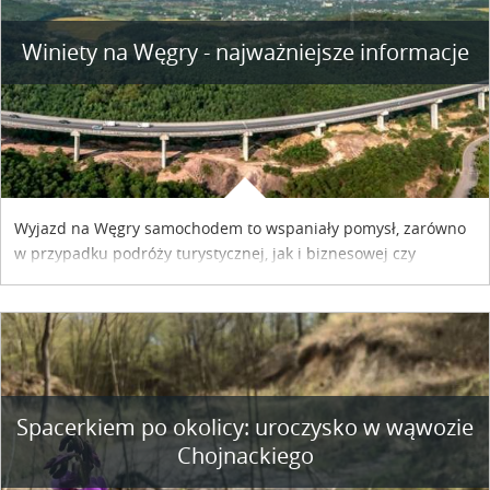
Winiety na Węgry - najważniejsze informacje
Wyjazd na Węgry samochodem to wspaniały pomysł, zarówno
w przypadku podróży turystycznej, jak i biznesowej czy
służbowej. Pamiętać tylko trzeba o wykupieniu winiety, co
można szybko i sprawnie zrobić online. Materiał powstał dzięki
współpracy reklamowej z Hungary Vignette.
Spacerkiem po okolicy: uroczysko w wąwozie
Chojnackiego