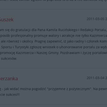
Suszek
2011-03-05 
am się do gratulacji dla Pana Kamila Rucińskiego i Redakcji Portalu,
sposób profesjonalny promuje walory i atrakcje nie tylko Kazimierz
 ale również i okolicy. Pragnę zapewnić, iż jako radny i członek Komi
, Sportu i Turystyki zgłoszę wniosek o uhonorowanie portalu za wyb
promocję Kazimierza i Naszej Gminy. Pozdrawiam i życzę portalow
 sukcesów.
ierzanka
2011-03-04 
ę - jak widać można pogodzić "przyjemne z pożytecznym". Na pew
cie sukces!!!