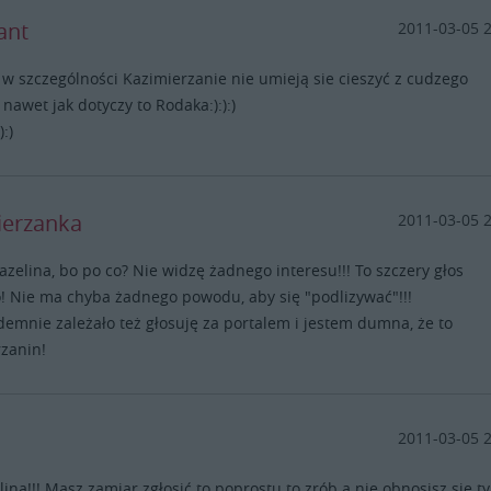
ant
2011-03-05 
a w szczególności Kazimierzanie nie umieją sie cieszyć z cudzego
 nawet jak dotyczy to Rodaka:):):)
):)
ierzanka
2011-03-05 
zelina, bo po co? Nie widzę żadnego interesu!!! To szczery głos
 Nie ma chyba żadnego powodu, aby się "podlizywać"!!!
emnie zależało też głosuję za portalem i jestem dumna, że to
zanin!
2011-03-05 
lina!!! Masz zamiar zgłosić to poprostu to zrób a nie obnosisz się t