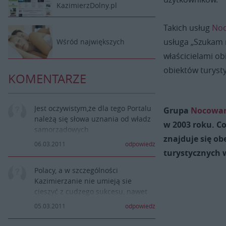
KazimierzDolny.pl
Takich usług
Noc
usługa „Szukam 
Wśród największych
właścicielami o
obiektów turyst
KOMENTARZE
Jest oczywistym,że dla tego Portalu
Grupa
Nocowan
należą się słowa uznania od władz
w 2003 roku. C
samorządowych
znajduje się ob
Kazimierza.Uważam,że Rada
06.03.2011
odpowiedz
Miejska w Kazimierzu,godnie
turystycznych 
doceni wysiłek, jaki redakcja tego
Polacy, a w szczególności
portalu wkłada w promocje
Kazimierzanie nie umieją sie
(właściwą) miasta.
cieszyć z cudzego sukcesu, nawet
jak dotyczy to Rodaka:):):)
05.03.2011
odpowiedz
Pozdro:):):)