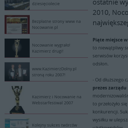
ostatnie w
dziesięciolecie
2010, Noc
największe
Bezpłatne strony www na
Nocowanie.pl
Piąte miejsce 
Nocowanie wygrało!
to niewątpliwy s
Kazimierz drugi!
serwisów korzys
odsłon.
www.KazimierzDolny.pl
stroną roku 2007!
- Od dłuższego 
prezes zarządu
modernizowaliśm
Kazimierz i Nocowanie na
Webstarfestiwal 2007
to przełożyło si
konkurencji. Suk
wysiłku w ulepsz
Kolejny sukces twórców
użytkowników.