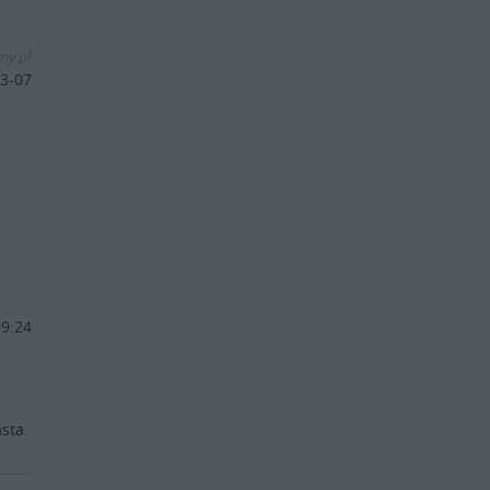
ny.pl
3-07
09:24
sta.