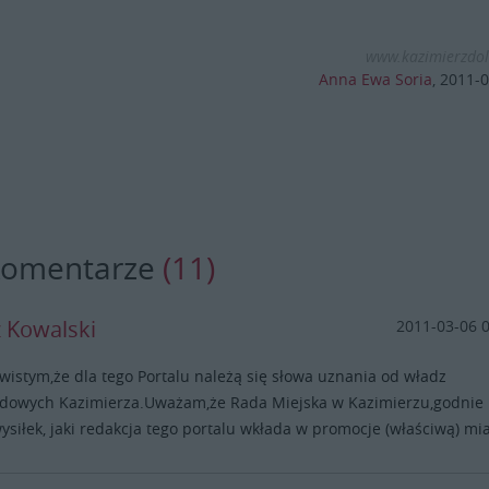
www.kazimierzdol
Anna Ewa Soria
,
2011-0
komentarze
(11)
z Kowalski
2011-03-06 
ywistym,że dla tego Portalu należą się słowa uznania od władz
dowych Kazimierza.Uważam,że Rada Miejska w Kazimierzu,godnie
ysiłek, jaki redakcja tego portalu wkłada w promocje (właściwą) mia