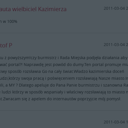
auta wielbiciel Kazimierza
2011-03-04 
m w 100%
tof P
2011-03-04 
u z powyższym!czy burmistrz i Rada Miejska podjęła działania aby
wać portal?! Naprawdę jest powód do dumy.Ten portal promuje mi
iwy sposób rozsławia Go na cały świat.Władzo kazimierska doceń
ludzi,którzy swoja pracą i poświęceniem rozsławiają Nasze miasto.I
ili, a MY ? Dlatego apeluje do Pana Panie burmistrzu i szanowna R
 ludzi którzy w sposób wspaniały i właściwy rozsławiają to miasto 
at.Zwracam się z apelem do internautów poprzyjcie mój pomysł.
1
2011-03-04 