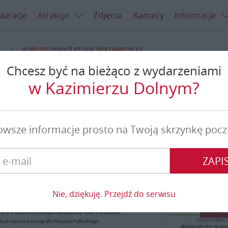
auracje
Zdjęcia
Kamery
Atrakcje
Informacje
Kolejny rekord grupy Nocowanie.pl
Chcesz być na bieżąco z wydarzeniami
grupy Nocowanie.pl
w Kazimierzu Dolnym?
owsze informacje prosto na Twoją skrzynkę pocz
ZAPIS
Nie, dziękuję. Przejdź do serwisu