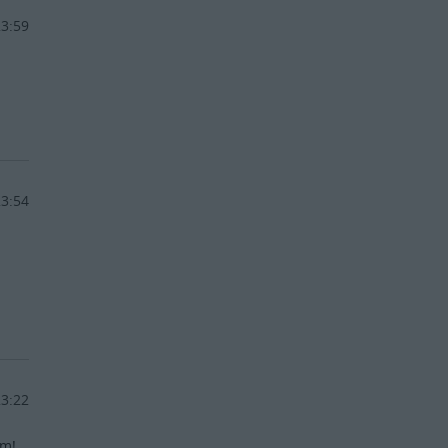
23:59
23:54
23:22
ym!