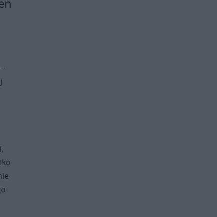
ień
 –
j
,
tko
nie
go