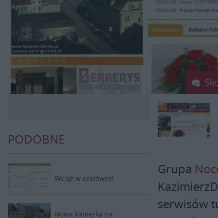
Sk
PODOBNE
Grupa
Noc
Wciąż w czołówce!
KazimierzD
serwisów t
Nowa kamerka na