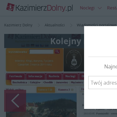
Rest
Noclegi
Kazimierz Dolny
Aktualności
Wiadomości portalowe
Kolejny rekord 
Najn
Poprzedni