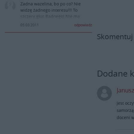
Żadna wazelina, bo po co? Nie
widzę żadnego interesu!!! To
szczery głos Radnego! Nie ma
chyba żadnego powodu, aby się
05.03.2011
odpowiedz
"podlizywać"!!!
Skomentuj
Gdyby odemnie zależało też głosuję
za portalem i jestem dumna, że to
Kazimierzanin!
Dodane 
Janus
Jest ocz
samorzą
doceni w