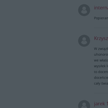
intern
Popiera
Krzysz
W związk
uhonoro
we właśc
wysiłek 
to docen
doceńcie
cały świ
jarek 