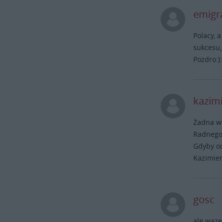
emigr
Polacy, 
sukcesu,
Pozdro:):
kazim
Żadna wa
Radnego!
Gdyby od
Kazimier
gosc
ale waze