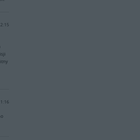
22:15
a
sji
itny
i
21:16
no