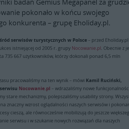
yniki badań Gemius Megapanel za grudz
owanie pokonało w końcu swojego
go konkurenta – grupę Eholiday.pl.
wśród serwisów turystycznych w Polsce
– przed Eholiday.pl
ukces istniejącej od 2005 r. grupy
Nocowanie.pl
. Obecnie z je
ta 735 667 użytkowników, którzy dokonali ponad 6,5 mln
czasu pracowaliśmy na ten wynik – mówi
Kamil Ruciński,
 serwisu
Nocowanie.pl
– wdrażaliśmy nowe funkcjonalności
y stare mechanizmy, polepszaliśmy usability strony. Wszys
ę na znaczny wzrost oglądalności naszych serwisów i pokona
cesy cieszą, ale równocześnie mobilizują do jeszcze większe
anie serwisu i w szukanie nowych rozwiązań dla naszych