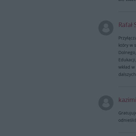
Rafał 
Przyłącz
który w 
Dolnego,
Edukacji
wkład w 
dalszych
kazim
Gratujuj
odnieśliś