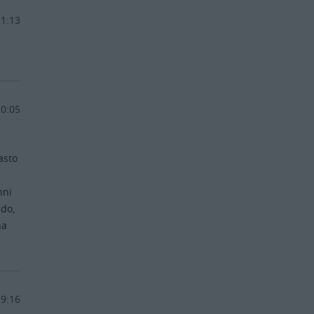
21:13
20:05
asto
nni
ado,
na
19:16