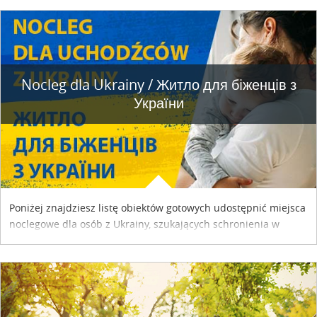
Nocleg dla Ukrainy / Житло для бiженцiв з
України
Poniżej znajdziesz listę obiektów gotowych udostępnić miejsca
noclegowe dla osób z Ukrainy, szukających schronienia w
naszym kraju. Skontaktuj się z właścicielem obiektu i uzgodnij
szczegóły....