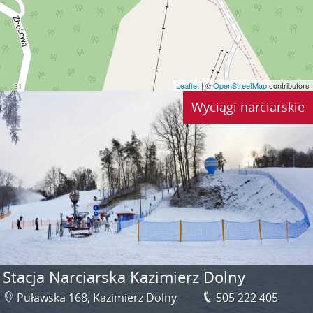
Leaflet
| ©
OpenStreetMap
contributors
Wyciągi narciarskie
Stacja Narciarska Kazimierz Dolny
Puławska 168, Kazimierz Dolny
505 222 405