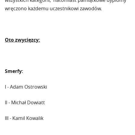
wszystkich kategorii, natomiast pamiątkowe dyplomy
wręczono każdemu uczestnikowi zawodów.
Oto zwycięzcy:
Smerfy:
I - Adam Ostrowski
II - Michał Dowiatt
III - Kamil Kowalik