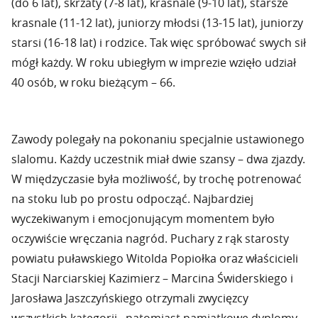
(do 6 lat), skrzaty (7-8 lat), krasnale (9-10 lat), starsze
krasnale (11-12 lat), juniorzy młodsi (13-15 lat), juniorzy
starsi (16-18 lat) i rodzice. Tak więc spróbować swych sił
mógł każdy. W roku ubiegłym w imprezie wzięło udział
40 osób, w roku bieżącym – 66.
Zawody polegały na pokonaniu specjalnie ustawionego
slalomu. Każdy uczestnik miał dwie szansy – dwa zjazdy.
W międzyczasie była możliwość, by trochę potrenować
na stoku lub po prostu odpocząć. Najbardziej
wyczekiwanym i emocjonującym momentem było
oczywiście wręczania nagród. Puchary z rąk starosty
powiatu puławskiego Witolda Popiołka oraz właścicieli
Stacji Narciarskiej Kazimierz – Marcina Świderskiego i
Jarosława Jaszczyńskiego otrzymali zwycięzcy