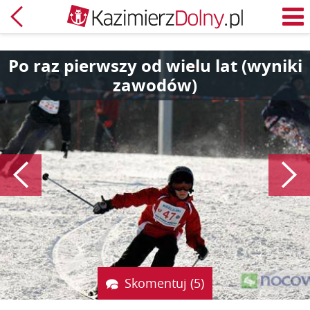
Powrót
M
Po raz pierwszy od wielu lat (wyniki
zawodów)
Poprzedni
Skomentuj (5)