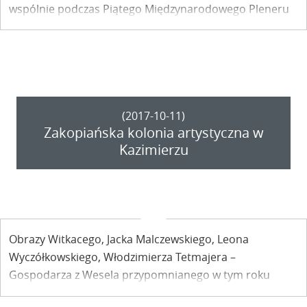
wspólnie podczas Piątego Międzynarodowego Pleneru
Malarskiego. Prace oglądać można w Galerii Grabskich
w Kazimierzu Dolnym.
(2017-10-11)
Zakopiańska kolonia artystyczna w
Kazimierzu
Obrazy Witkacego, Jacka Malczewskiego, Leona
Wyczółkowskiego, Włodzimierza Tetmajera –
Gospodarza z Wesela przypomnianego w tym roku
podczas Narodowego Czytania – Józefa Mehoffera,