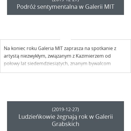
Podróż sentymentalna w Galerii MIT
Na koniec roku Galeria MIT zaprasza na spotkanie z
artystą niezwykłym, związanym z Kazimierzem od
połowy lat siedemdziesiątych, znanym bywalcom
Miasteczka nie tylko ze swej twórczości, ale również ze
swych barwnych opowieści. W „Podróż sentymentalną”
wyruszymy razem z autorem rysunków i akwarel
Waldemarem Diabłem Wojczakowskim.
(2019-12-27)
Ludzieńkowie żegnają rok w Galerii
Grabskich