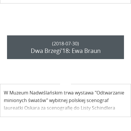
prezentował Piotr Fąfrowicz - polski malarz, ilustrator,
grafik. „Wesoły Kazimierz” można oglądać do końca
festiwalu.
(2018-07-30)
Dwa Brzegi'18: Ewa Braun
W Muzeum Nadwiślańskim trwa wystawa "Odtwarzanie
minionych światów" wybitnej polskiej scenograf
laureatki Oskara za scenografię do Listy Schindlera
Stevena Spielberga – Ewy Braun. Jej wernisaż odbył się
podczas pierwszego dnia 12. Festiwalu Filmu i Sztuki
Dwa Brzegi z udziałem artystki.