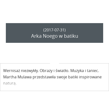
Władysława Ślewińskiego, Leona Chwistka i wielu innych
artystów związanych z zakopiańską kolonią artystyczną
od połowy XIX w. do wybuchu drugiej wojny światowej
zobaczymy na wystawie, której otwarcie już wkrótce w
Muzeum Nadwiślańskim.
(2017-07-31)
Arka Noego w batiku
Wernisaż niezwykły. Obrazy i światło. Muzyka i taniec.
Martha Mulawa przedstawiła swoje batiki inspirowane
naturą.