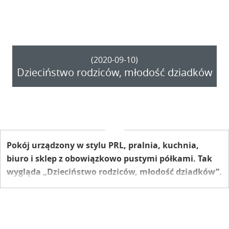
(2020-09-10)
Dzieciństwo rodziców, młodość dziadków
Pokój urządzony w stylu PRL, pralnia, kuchnia,
biuro i sklep z obowiązkowo pustymi półkami. Tak
wygląda „Dzieciństwo rodziców, młodość dziadków”.
To tytuł nowej wystawy czasowej w Gminnym
Zespole Szkół, którą można oglądać w izbie wystaw
okresowych muzeum szkolnego.