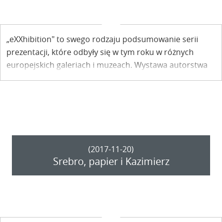
„eXXhibition" to swego rodzaju podsumowanie serii
prezentacji, które odbyły się w tym roku w różnych
europejskich galeriach i muzeach. Wystawa autorstwa
Marcina Tymińskiego zostanie otwarta dzisiaj 21
grudnia w Gmachu Głównym Muzeum Nadwiślańskiego.
(2017-11-20)
Srebro, papier i Kazimierz