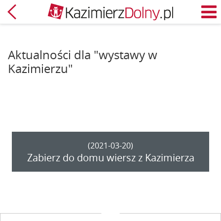
Powrót
M
Aktualności dla "wystawy w
Kazimierzu"
(2021-03-20)
Zabierz do domu wiersz z Kazimierza