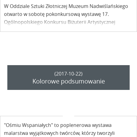
W Oddziale Sztuki Złotniczej Muzeum Nadwiślańskiego
otwarto w sobotę pokonkursową wystawę 17.
Ogólnopolskiego Konkursu Biżuterii Artystycznej
"Prezentacje 2017" zatytułowaną „Srebro i papier”. Tuż
po wręczeniu nagród.
(2017-10-22)
Kolorowe podsumowanie
"Ośmiu Wspaniałych" to poplenerowa wystawa
malarstwa wyjątkowych twórców, którzy tworzyli