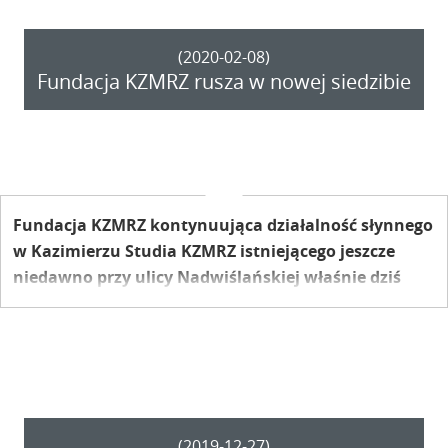
(2020-02-08)
Fundacja KZMRZ rusza w nowej siedzibie
Fundacja KZMRZ kontynuująca działalność słynnego
w Kazimierzu Studia KZMRZ istniejącego jeszcze
niedawno przy ulicy Nadwiślańskiej właśnie dziś
otwiera swoją nową siedzibę przy ulicy Tyszkiewicza.
O planach opowiada prezes Michał Stachyra.
(2019-12-27)