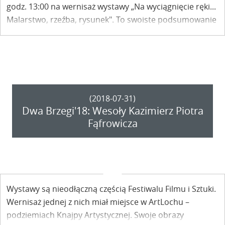
godz. 13:00 na wernisaż wystawy „Na wyciągnięcie ręki...
Malarstwo, rzeźba, rysunek". To swoiste podsumowanie
pięciu edycji Międzynarodowego Pleneru Artystycznego
im. Anny Górskiej.
(2018-07-31)
Dwa Brzegi'18: Wesoły Kazimierz Piotra
Fąfrowicza
Wystawy są nieodłączną częścią Festiwalu Filmu i Sztuki.
Wernisaż jednej z nich miał miejsce w ArtLochu –
podziemiach Knajpy Artystycznej. Swoje obrazy