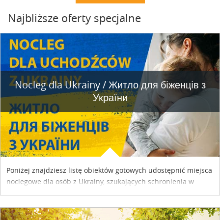
Najbliższe oferty specjalne
Nocleg dla Ukrainy / Житло для бiженцiв з
України
Poniżej znajdziesz listę obiektów gotowych udostępnić miejsca
noclegowe dla osób z Ukrainy, szukających schronienia w
naszym kraju. Skontaktuj się z właścicielem obiektu i uzgodnij
szczegóły....