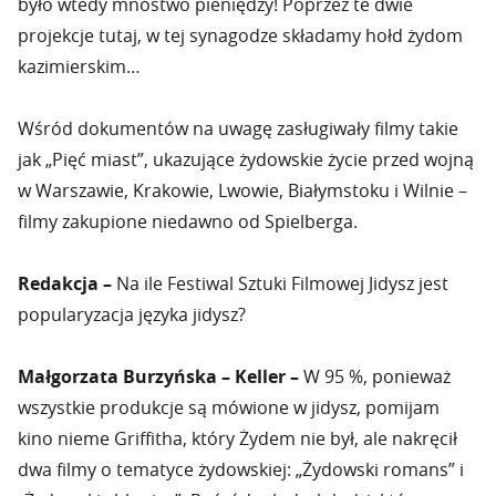
było wtedy mnóstwo pieniędzy! Poprzez te dwie
projekcje tutaj, w tej synagodze składamy hołd żydom
kazimierskim…
Wśród dokumentów na uwagę zasługiwały filmy takie
jak „Pięć miast”, ukazujące żydowskie życie przed wojną
w Warszawie, Krakowie, Lwowie, Białymstoku i Wilnie –
filmy zakupione niedawno od Spielberga.
Redakcja –
Na ile Festiwal Sztuki Filmowej Jidysz jest
popularyzacja języka jidysz?
Małgorzata Burzyńska – Keller –
W 95 %, ponieważ
wszystkie produkcje są mówione w jidysz, pomijam
kino nieme Griffitha, który Żydem nie był, ale nakręcił
dwa filmy o tematyce żydowskiej: „Żydowski romans” i