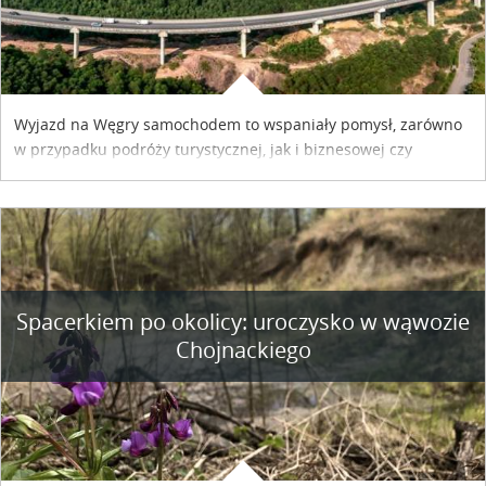
Wyjazd na Węgry samochodem to wspaniały pomysł, zarówno
w przypadku podróży turystycznej, jak i biznesowej czy
służbowej. Pamiętać tylko trzeba o wykupieniu winiety, co
można szybko i sprawnie zrobić online. Materiał powstał dzięki
współpracy reklamowej z Hungary Vignette.
Spacerkiem po okolicy: uroczysko w wąwozie
Chojnackiego