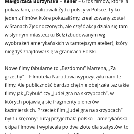
Małgorzata Burzyńska – Keller –
Gros filmów, które ja
pokazałam, zrealizowali Żydzi polscy w Polsce. Tylko
jeden z filmów, które pokazaliśmy, zrealizowany został
w Stanach Zjednoczonych, ale część akcji działa się tam
w słynnym miasteczku Bełz (zbudowanym wg
wyobrażeń amerykańskich w tamtejszym atelier), który
niegdyś znajdował się w granicach Polski.
Nowe filmy fabularne to „Bezdomni” Martena, „Za
grzechy” – Filmoteka Narodowa wypożyczyła nam te
filmy. Ale publiczność bardzo chętnie obejrzała też takie
filmy jak „Dybuk” czy „Judeł gra na skrzypcach”, w
których pojawiają się fragmenty plenerów
kazimierskich. Przecież film „Judeł gra na skrzypcach”
był tu kręcony! Tutaj przyjechała polsko – amerykańska
ekipa filmowa i wypłacała po dwa złote dla statystów, to