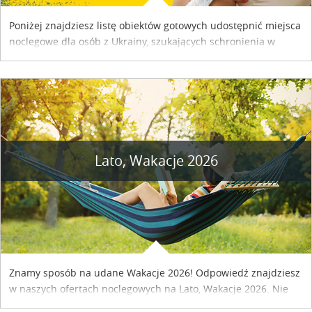
Poniżej znajdziesz listę obiektów gotowych udostępnić miejsca
noclegowe dla osób z Ukrainy, szukających schronienia w
naszym kraju. Skontaktuj się z właścicielem obiektu i uzgodnij
szczegóły....
Lato, Wakacje 2026
Znamy sposób na udane Wakacje 2026! Odpowiedź znajdziesz
w naszych ofertach noclegowych na Lato, Wakacje 2026. Nie
zwlekaj atrakcyjne noclegi czekają...