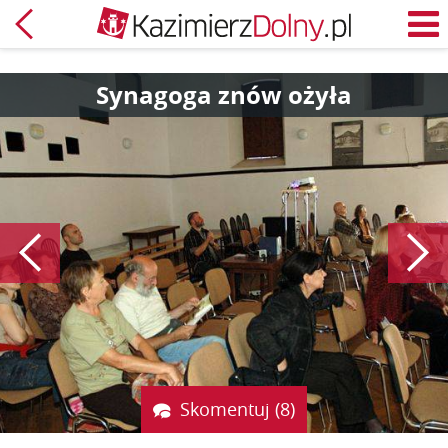
Powrót
M
Synagoga znów ożyła
Poprzedni
Skomentuj (8)