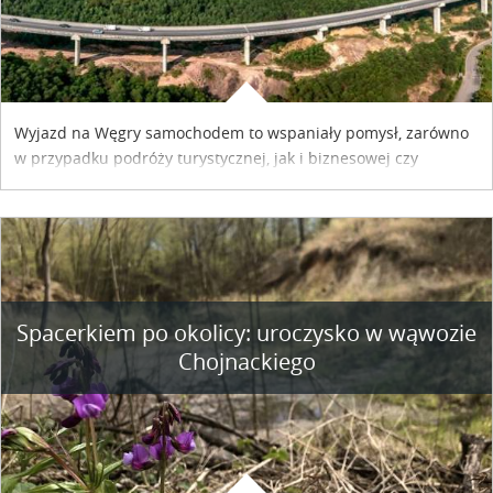
Wyjazd na Węgry samochodem to wspaniały pomysł, zarówno
w przypadku podróży turystycznej, jak i biznesowej czy
służbowej. Pamiętać tylko trzeba o wykupieniu winiety, co
można szybko i sprawnie zrobić online. Materiał powstał dzięki
współpracy reklamowej z Hungary Vignette.
Spacerkiem po okolicy: uroczysko w wąwozie
Chojnackiego