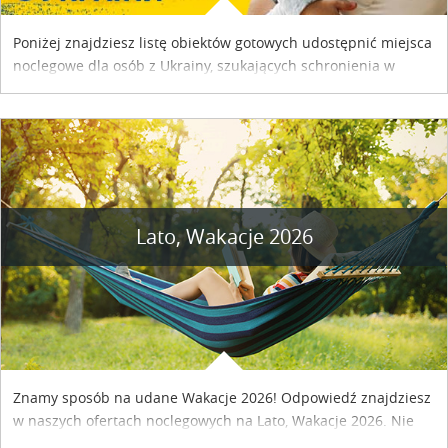
Poniżej znajdziesz listę obiektów gotowych udostępnić miejsca
noclegowe dla osób z Ukrainy, szukających schronienia w
naszym kraju. Skontaktuj się z właścicielem obiektu i uzgodnij
szczegóły....
Lato, Wakacje 2026
Znamy sposób na udane Wakacje 2026! Odpowiedź znajdziesz
w naszych ofertach noclegowych na Lato, Wakacje 2026. Nie
zwlekaj atrakcyjne noclegi czekają...