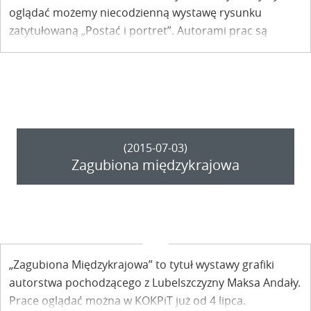
oglądać możemy niecodzienną wystawę rysunku
zatytułowaną „Postać i portret”. Autorami prac są
uczestnicy warsztatów organizowanych przez
Kazimierskie Stowarzyszenie Dobroczynne pod
wezwaniem św. Anny.
(2015-07-03)
Zagubiona międzykrajowa
„Zagubiona Międzykrajowa” to tytuł wystawy grafiki
autorstwa pochodzącego z Lubelszczyzny Maksa Andały.
Prace oglądać można w KOKPiT już od 4 lipca.