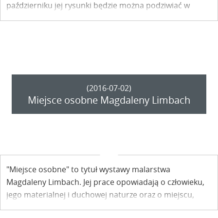
październiku jej rysunki będzie można podziwiać w
Kazimierskim Ośrodku Kultury Promocji i Turystyki.
(2016-07-02)
Miejsce osobne Magdaleny Limbach
"Miejsce osobne" to tytuł wystawy malarstwa
Magdaleny Limbach. Jej prace opowiadają o człowieku,
jego materialnej i duchowej naturze oraz o miejscu,
gdzie każdy z nas staje sam na sam ze swoim