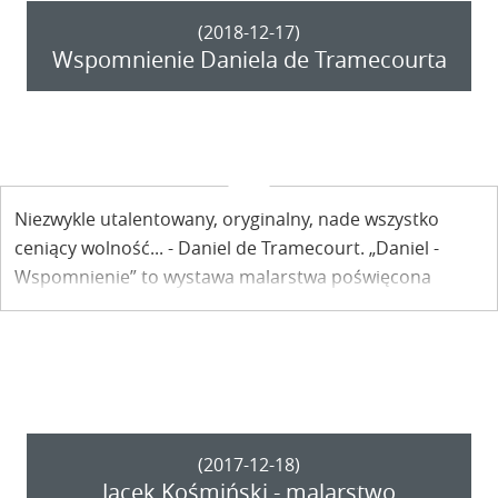
(2018-12-17)
Wspomnienie Daniela de Tramecourta
Niezwykle utalentowany, oryginalny, nade wszystko
ceniący wolność... - Daniel de Tramecourt. „Daniel -
Wspomnienie” to wystawa malarstwa poświęcona
właśnie temu artyście. Oglądać ją można w
Kazimierskim Ośrodku Kultury.
(2017-12-18)
Jacek Kośmiński - malarstwo