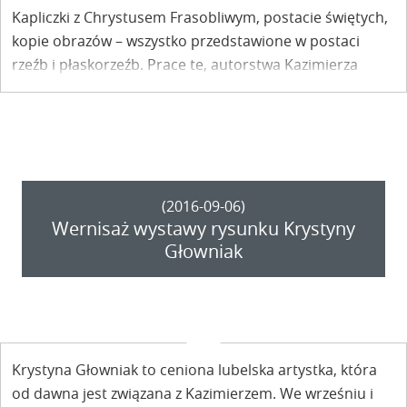
Kapliczki z Chrystusem Frasobliwym, postacie świętych,
kopie obrazów – wszystko przedstawione w postaci
rzeźb i płaskorzeźb. Prace te, autorstwa Kazimierza
Kozaka, można oglądać w Bibliotece Publicznej w
Kazimierzu.
(2016-09-06)
Wernisaż wystawy rysunku Krystyny
Głowniak
Krystyna Głowniak to ceniona lubelska artystka, która
od dawna jest związana z Kazimierzem. We wrześniu i