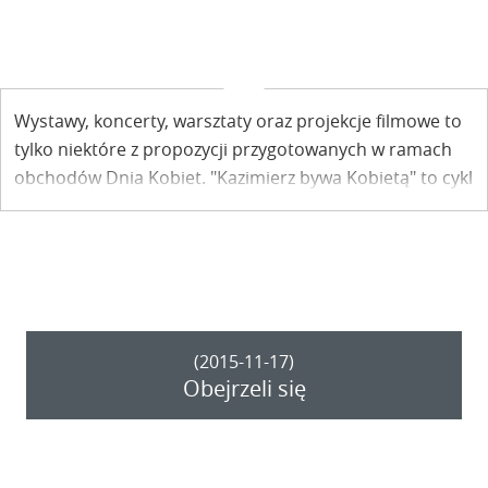
Wystawy, koncerty, warsztaty oraz projekcje filmowe to
tylko niektóre z propozycji przygotowanych w ramach
obchodów Dnia Kobiet. "Kazimierz bywa Kobietą" to cykl
różnorodnych wydarzeń, które odbędą się w najbliższy
weekend, 4 - 6 marca.
(2015-11-17)
Obejrzeli się