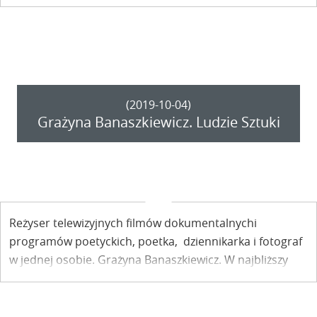
fotografiach Katarzyny Barton prezentowanych
obecnie w Kazimierskim Ośrodku Kultury, Promocji
i Turystyki.
(2019-10-04)
Grażyna Banaszkiewicz. Ludzie Sztuki
Reżyser telewizyjnych filmów dokumentalnychi
programów poetyckich, poetka, dziennikarka i fotograf
w jednej osobie. Grażyna Banaszkiewicz. W najbliższy
weekend pojawi się w Kazimierzu Dolnym z wystawą
fotografii pt. „Ludzie sztuki”.