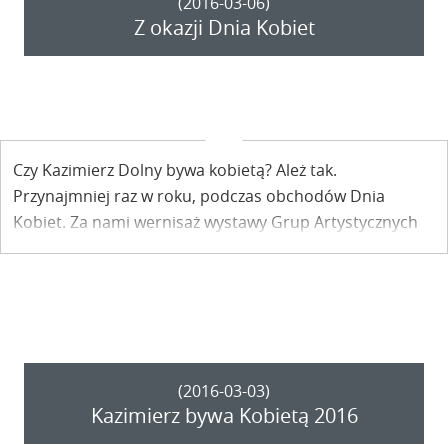
(2016-03-06)
Z okazji Dnia Kobiet
Czy Kazimierz Dolny bywa kobietą? Ależ tak.
Przynajmniej raz w roku, podczas obchodów Dnia
Kobiet. Za nami wernisaż wystawy Grup Artystycznych
działających przy KOKPiT oraz występ zespołu Rednecks.
(2016-03-03)
Kazimierz bywa Kobietą 2016