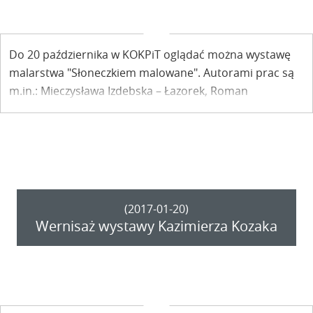
Do 20 października w KOKPiT oglądać można wystawę
malarstwa "Słoneczkiem malowane". Autorami prac są
m.in.: Mieczysława Izdebska – Łazorek, Roman
Gruszecki, Jacek Kośmiński, Janusz Olszewski czy Dorota
Otulska.
(2017-01-20)
Wernisaż wystawy Kazimierza Kozaka