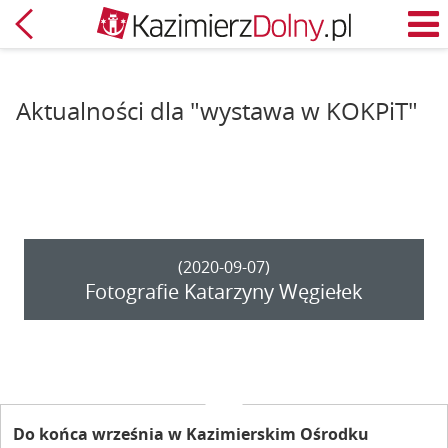
Powrót
M
Aktualności dla "wystawa w KOKPiT"
(2020-09-07)
Fotografie Katarzyny Węgiełek
Do końca września w Kazimierskim Ośrodku