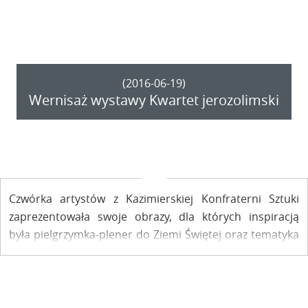
prawdziwym ja. Wystawę można oglądać do 3 sierpnia w
Kazimierskim Ośrodku Kultury, Promocji i Turystyki.
(2016-06-19)
Wernisaż wystawy Kwartet jerozolimski
Czwórka artystów z Kazimierskiej Konfraterni Sztuki
zaprezentowała swoje obrazy, dla których inspiracją
była pielgrzymka-plener do Ziemi Świętej oraz tematyka
sakralna. Wystawę "Kwartet jerozolimski" otwartą w
sobotę można oglądać do 7 lipca.