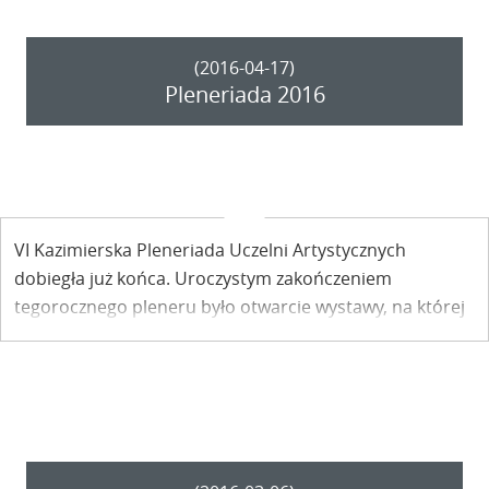
(2016-04-17)
Pleneriada 2016
VI Kazimierska Pleneriada Uczelni Artystycznych
dobiegła już końca. Uroczystym zakończeniem
tegorocznego pleneru było otwarcie wystawy, na której
oglądać możemy prace autorstwa studentów z trzech
uczelni artystycznych. Wystawa czynna jest do 16 maja
w KOKPiT.