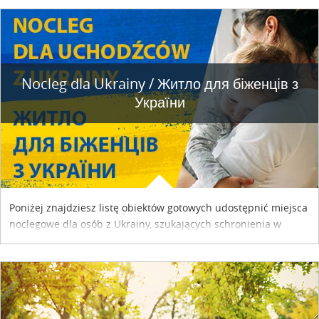
Nocleg dla Ukrainy / Житло для бiженцiв з
України
Poniżej znajdziesz listę obiektów gotowych udostępnić miejsca
noclegowe dla osób z Ukrainy, szukających schronienia w
naszym kraju. Skontaktuj się z właścicielem obiektu i uzgodnij
szczegóły....