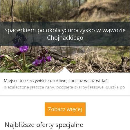
współpracy reklamowej z Hungary Vignette.
Spacerkiem po okolicy: uroczysko w wąwozie
Chojnackiego
Miejsce to rzeczywiście urokliwe, chociaż wciąż widać
niezaleczone jeszcze rany: podcięte skarpy lessowe, pustka po
nielegalnie wyciętych drzewach, bajorko po dawnym stawie
rybnym. Miały tu stać trzy nielegalnie postawione drewniane
dacze. Nie stoją. A natura powoli dochodzi do siebie.
Zobacz więcej
Najbliższe oferty specjalne