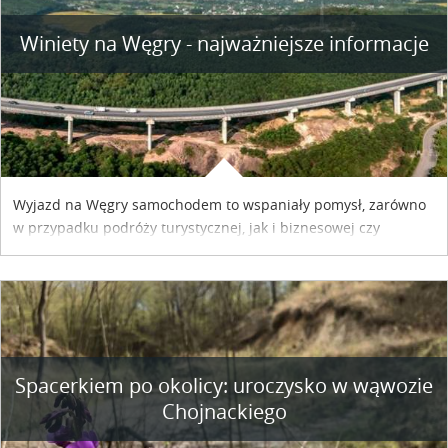
Winiety na Węgry - najważniejsze informacje
Wyjazd na Węgry samochodem to wspaniały pomysł, zarówno
w przypadku podróży turystycznej, jak i biznesowej czy
służbowej. Pamiętać tylko trzeba o wykupieniu winiety, co
można szybko i sprawnie zrobić online. Materiał powstał dzięki
współpracy reklamowej z Hungary Vignette.
Spacerkiem po okolicy: uroczysko w wąwozie
Chojnackiego