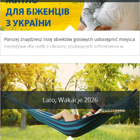
Poniżej znajdziesz listę obiektów gotowych udostępnić miejsca
noclegowe dla osób z Ukrainy, szukających schronienia w
naszym kraju. Skontaktuj się z właścicielem obiektu i uzgodnij
szczegóły....
Lato, Wakacje 2026