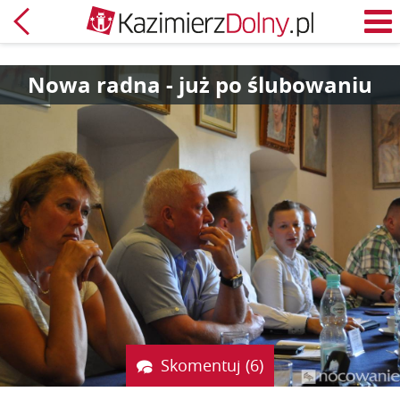
Powrót
M
Nowa radna - już po ślubowaniu
Skomentuj (6)