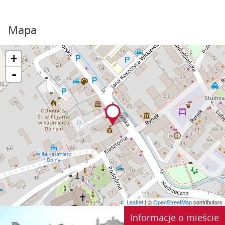
Mapa
+
-
Leaflet
| ©
OpenStreetMap
contributors
Informacje o mieście