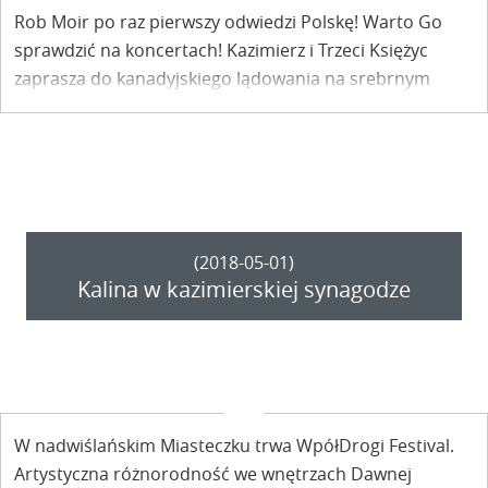
Rob Moir po raz pierwszy odwiedzi Polskę! Warto Go
sprawdzić na koncertach! Kazimierz i Trzeci Księżyc
zaprasza do kanadyjskiego lądowania na srebrnym
globie!
(2018-05-01)
Kalina w kazimierskiej synagodze
W nadwiślańskim Miasteczku trwa WpółDrogi Festival.
Artystyczna różnorodność we wnętrzach Dawnej