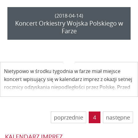
(2018-04-14)
Koncert Orkiestry Wojska Polskiego w
Farze
Nietypowo w środku tygodnia w farze miał miejsce
koncert wpisujący się w kalendarz imprez z okazji setnej
rocznicy odzyskania niepodległości przez Polskę. Przed
kazimierską publicznością wystąpiła Orkiestra
Koncertowa Reprezentacyjnego Zespołu Artystycznym
Wojska Polskiego.
poprzednie
4
następne
KALENDARZ IMPREZ