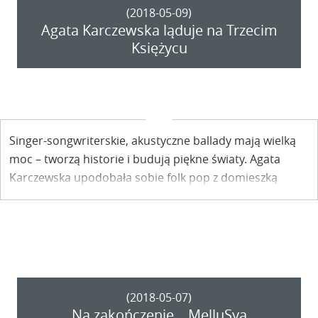
(2018-05-09)
Agata Karczewska ląduje na Trzecim
Księżycu
Singer-songwriterskie, akustyczne ballady mają wielką
moc – tworzą historie i budują piękne światy. Agata
Karczewska upodobała sobie folk pop z domieszką
country, a teraz chce malować cudowne, muzyczne
pejzaże. Taki malarski muzyczny koncert już w najbliższą
sobotę 12 maja w Trzecim Księżycu.
(2018-05-07)
Na zakończenie ...MelluSya