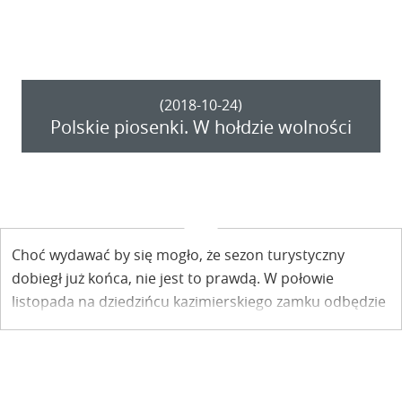
(2018-10-24)
Polskie piosenki. W hołdzie wolności
Choć wydawać by się mogło, że sezon turystyczny
dobiegł już końca, nie jest to prawdą. W połowie
listopada na dziedzińcu kazimierskiego zamku odbędzie
się koncert pt. „Polskie piosenki. W hołdzie wolności”.