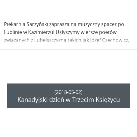
Piekarnia Sarzyński zaprasza na muzyczny spacer po
Lublinie w Kazimierzu! Usłyszymy wiersze poetów
związanych z Lubelszczyzną takich jak Józef Czechowicz,
Edward Stachura, Julia Hartwig w muzycznej aranżacji
zespołu Zespół Kształty słów.
(2018-05-02)
Kanadyjski dzień w Trzecim Księżycu