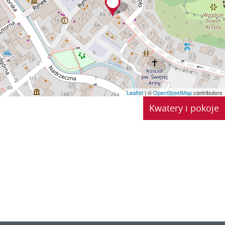
Leaflet
| ©
OpenStreetMap
contributors
Kwatery i pokoje