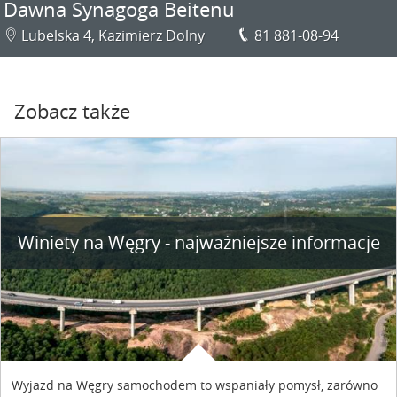
Dawna Synagoga Beitenu
Lubelska 4, Kazimierz Dolny
81 881-08-94
Zobacz także
Winiety na Węgry - najważniejsze informacje
Wyjazd na Węgry samochodem to wspaniały pomysł, zarówno