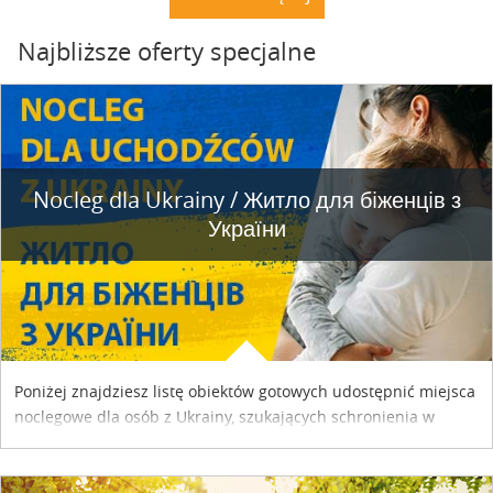
Najbliższe oferty specjalne
Nocleg dla Ukrainy / Житло для бiженцiв з
України
Poniżej znajdziesz listę obiektów gotowych udostępnić miejsca
noclegowe dla osób z Ukrainy, szukających schronienia w
naszym kraju. Skontaktuj się z właścicielem obiektu i uzgodnij
szczegóły....