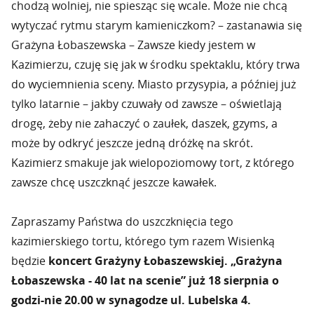
chodzą wolniej, nie spiesząc się wcale. Może nie chcą
wytyczać rytmu starym kamieniczkom? – zastanawia się
Grażyna Łobaszewska – Zawsze kiedy jestem w
Kazimierzu, czuję się jak w środku spektaklu, który trwa
do wyciemnienia sceny. Miasto przysypia, a później już
tylko latarnie – jakby czuwały od zawsze – oświetlają
drogę, żeby nie zahaczyć o zaułek, daszek, gzyms, a
może by odkryć jeszcze jedną dróżkę na skrót.
Kazimierz smakuje jak wielopoziomowy tort, z którego
zawsze chcę uszczknąć jeszcze kawałek.
Zapraszamy Państwa do uszczknięcia tego
kazimierskiego tortu, którego tym razem Wisienką
będzie
koncert Grażyny Łobaszewskiej. „Grażyna
Łobaszewska - 40 lat na scenie” już 18 sierpnia o
godzi-nie 20.00 w synagodze ul. Lubelska 4.