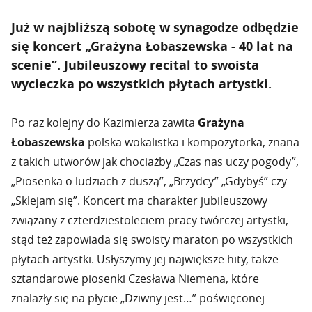
Już w najbliższą sobotę w synagodze odbędzie
się koncert „Grażyna Łobaszewska - 40 lat na
scenie”. Jubileuszowy recital to swoista
wycieczka po wszystkich płytach artystki.
Po raz kolejny do Kazimierza zawita
Grażyna
Łobaszewska
polska wokalistka i kompozytorka, znana
z takich utworów jak chociażby „Czas nas uczy pogody”,
„Piosenka o ludziach z duszą”, „Brzydcy” „Gdybyś” czy
„Sklejam się”. Koncert ma charakter jubileuszowy
związany z czterdziestoleciem pracy twórczej artystki,
stąd też zapowiada się swoisty maraton po wszystkich
płytach artystki. Usłyszymy jej największe hity, także
sztandarowe piosenki Czesława Niemena, które
znalazły się na płycie „Dziwny jest…” poświęconej