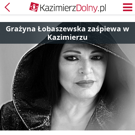
Powrót
M
Grażyna Łobaszewska zaśpiewa w
Kazimierzu