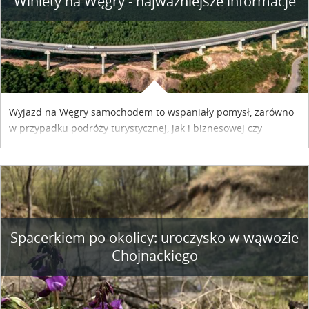
Winiety na Węgry - najważniejsze informacje
Wyjazd na Węgry samochodem to wspaniały pomysł, zarówno
w przypadku podróży turystycznej, jak i biznesowej czy
służbowej. Pamiętać tylko trzeba o wykupieniu winiety, co
można szybko i sprawnie zrobić online. Materiał powstał dzięki
współpracy reklamowej z Hungary Vignette.
Spacerkiem po okolicy: uroczysko w wąwozie
Chojnackiego