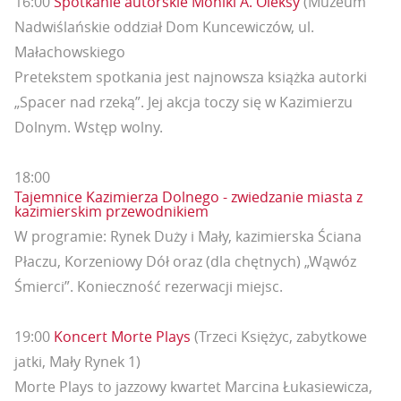
16:00
Spotkanie autorskie Moniki A. Oleksy
(Muzeum
Nadwiślańskie oddział Dom Kuncewiczów, ul.
Małachowskiego
Pretekstem spotkania jest najnowsza książka autorki
„Spacer nad rzeką”. Jej akcja toczy się w Kazimierzu
Dolnym. Wstęp wolny.
18:00
Tajemnice Kazimierza Dolnego - zwiedzanie miasta z
kazimierskim przewodnikiem
W programie: Rynek Duży i Mały, kazimierska Ściana
Płaczu, Korzeniowy Dół oraz (dla chętnych) „Wąwóz
Śmierci”. Konieczność rezerwacji miejsc.
19:00
Koncert Morte Plays
(Trzeci Księżyc, zabytkowe
jatki, Mały Rynek 1)
Morte Plays to jazzowy kwartet Marcina Łukasiewicza,