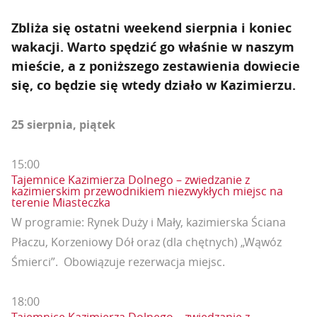
Zbliża się ostatni weekend sierpnia i koniec
wakacji. Warto spędzić go właśnie w naszym
mieście, a z poniższego zestawienia dowiecie
się, co będzie się wtedy działo w Kazimierzu.
25 sierpnia, piątek
15:00
Tajemnice Kazimierza Dolnego – zwiedzanie z
kazimierskim przewodnikiem niezwykłych miejsc na
terenie Miasteczka
W programie: Rynek Duży i Mały, kazimierska Ściana
Płaczu, Korzeniowy Dół oraz (dla chętnych) „Wąwóz
Śmierci”. Obowiązuje rezerwacja miejsc.
18:00