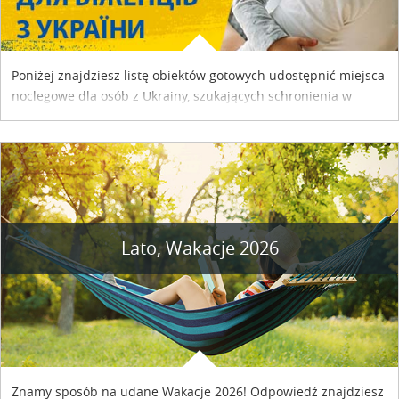
Poniżej znajdziesz listę obiektów gotowych udostępnić miejsca
noclegowe dla osób z Ukrainy, szukających schronienia w
naszym kraju. Skontaktuj się z właścicielem obiektu i uzgodnij
szczegóły....
Lato, Wakacje 2026
Znamy sposób na udane Wakacje 2026! Odpowiedź znajdziesz