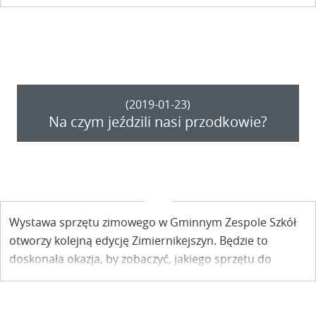
Pisula.
(2019-01-23)
Na czym jeździli nasi przodkowie?
Wystawa sprzętu zimowego w Gminnym Zespole Szkół
otworzy kolejną edycję Zimiernikejszyn. Będzie to
doskonała okazja, by zobaczyć, jakiego sprzętu do
uprawiania sportów zimowych używali jeszcze nie tak
dawno kazimierzacy.