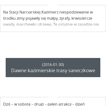
Na Stacji Narciarskiej Kazimierz niespodziewanie w
środku zimy pojawiły się małpy, żyrafy, krwiożercze
owady, marchewki i drzewa. Te ostatnie w zasadzie nie
dziwiłyby, bo przecież drzew wokół stoku dostatek,
gdyby nie fakt, że były… z kartonu i w dodatku na
nartach! Cóż to za dziwna fauna i flora?
(2016-01-30)
Dawne kazimierskie trasy saneczkowe
Dziś – w sobotę – drugi – pełen atrakcji – dzień