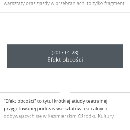
warsztaty oraz zjazdy w przebraniach, to tylko fragment
programu tegorocznej edycji imprezy. Ruszajcie do
Kazimierza!
(2017-01-28)
Efekt obcości
"Efekt obcości" to tytuł krótkiej etiudy teatralnej
przygotowanej podczas warsztatów teatralnych
odbywających się w Kazimierskim Ośrodku Kultury,
Promocji i Turystyki. Sztuka miała dziś swoją premierę.