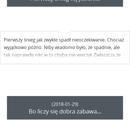
Pierwszy śnieg jak zwykle spadł nieoczekiwanie. Chociaż
wyjątkowo późno. Niby wiadomo było, że spadnie, ale
tak naprawdę nikt w to chyba nie wierzył. Zwłaszcza że
prognozy zwiastowały opady na południu, a spadło… na
wschodzie. Ołowiane chmury zawisły dzisiaj nad
Kazimierzem i sypało, sypało, sypało…
(2018-01-29)
Bo liczy się dobra zabawa...