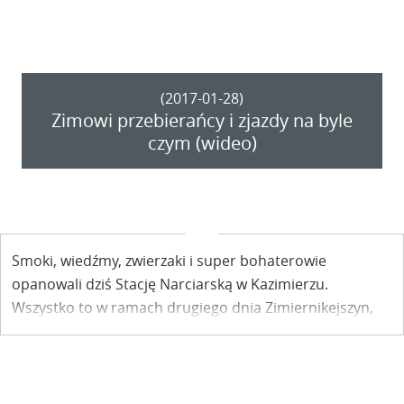
(2017-01-28)
Zimowi przebierańcy i zjazdy na byle
czym (wideo)
Smoki, wiedźmy, zwierzaki i super bohaterowie
opanowali dziś Stację Narciarską w Kazimierzu.
Wszystko to w ramach drugiego dnia Zimiernikejszyn,
czyli białego szaleństwa bez spinki.