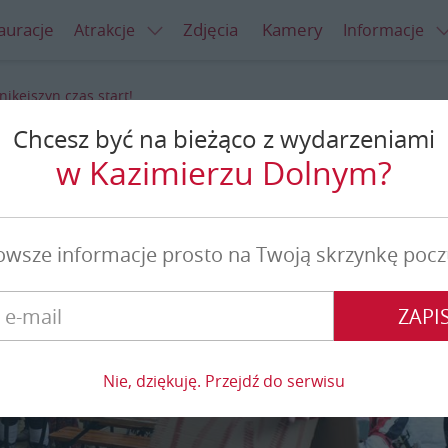
auracje
Zdjęcia
Kamery
Atrakcje
Informacje
nikejszyn czas start!
Chcesz być na bieżąco z wydarzeniami
zyn czas start!
w Kazimierzu Dolnym?
owsze informacje prosto na Twoją skrzynkę pocz
ZAPIS
Nie, dziękuję. Przejdź do serwisu