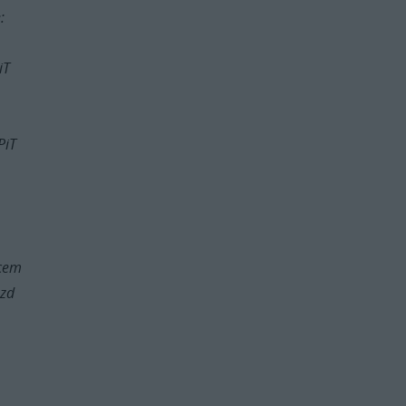
:
iT
PiT
ycem
azd