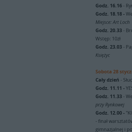
Godz. 16.16
- Ry
Godz. 18.18 -
Wer
Miejsce: Art Loch
Godz. 20.33
- Br
Wstęp: 10zł
Godz. 23.03
- Pa
Księżyc
Sobota 28 stycz
Cały dzień
- Słu
Godz. 11.11 -
YE
Godz. 11.33
- We
przy Rynkowej
Godz. 12.00 -
"Kl
- finał warsztat
gimnazjalnej i p