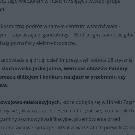
ócz tego wieczorem w Trzecim Księżycu wystąpi grupa
ct
.
a kosmiczną podróż w samym centrum wszechświata -
m! – zapraszają organizatorzy. – Biodra i gira same się gibią
dbają poznańscy elektro-brodacze.
zapowiada się drugi dzień imprezy, czyli sobota 28 stycznia
:
słuchowisko Jacka Johna, wernisaż obrazów Pauliny
reza z didżejem i konkurs na zjazd w przebraniu czy
owa
.
rozwojowo-relaksacyjnych
, które odbędą się w Hotelu Zaja
emy się, jak zarządzać stresem i odprężać się, m.in. w takich
egzaminy, rozmowy kwalifikacyjne, przemówienia przed
trudne życiowe sytuacje. Udział w warsztatach pozwoli Wam