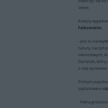
otworzyć się na 
siebie.
Kolejny wyjątko
Falkowskim.
- Jest to niezwy
natury, naczyń p
niemożliwych, kt
Darlandii, który
o niej opowiada
Późnym popołudn
zaplanowano
cz
- Pełna grotesk