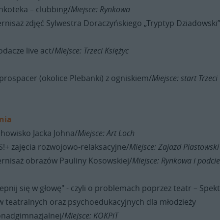
nkoteka – clubbing/
Miejsce: Rynkowa
nisaż zdjęć Sylwestra Doraczyńskiego „Tryptyp Dziadowski”
odacze live act/
Miejsce: Trzeci Księżyc
prospacer (okolice Plebanki) z ogniskiem/
Miejsce: start Trzeci
nia
chowisko Jacka Johna/
Miejsce: Art Loch
S!+ zajęcia rozwojowo-relaksacyjne/
Miejsce: Zajazd Piastowski
rnisaż obrazów Pauliny Kosowskiej/
Miejsce: Rynkowa i podcie
epnij się w głowę" - czyli o problemach poprzez teatr – Spekt
ów teatralnych oraz psychoedukacyjnych dla młodzieży
onadgimnazjalnej/
Miejsce: KOKPiT