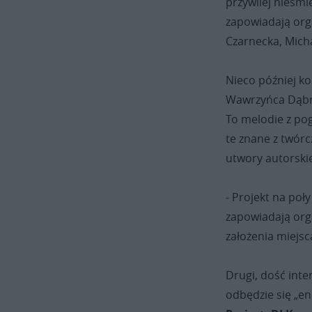
przywilej nieśmi
zapowiadają orga
Czarnecka, Micha
Nieco później ko
Wawrzyńca Dąbro
To melodie z po
te znane z twórc
utwory autorskie
- Projekt na poł
zapowiadają org
założenia miejs
Drugi, dość inte
odbędzie się „e