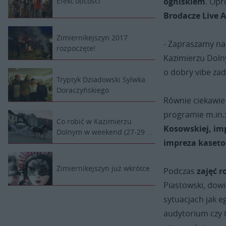
Efekt obcości
ogniskiem
. Opr
Brodacze Live A
Zimiernikejszyn 2017
- Zapraszamy n
rozpoczęte!
Kazimierzu Dolny
o dobry vibe za
Tryptyk Dziadowski Sylwka
Doraczyńskiego
Równie ciekawie 
programie m.in.
Co robić w Kazimierzu
Kosowskiej, imp
Dolnym w weekend (27-29 ...
impreza kaset
Zimiernikejszyn już wkrótce
Podczas
zajęć 
Piastowski, dowi
sytuacjach jak 
audytorium czy 