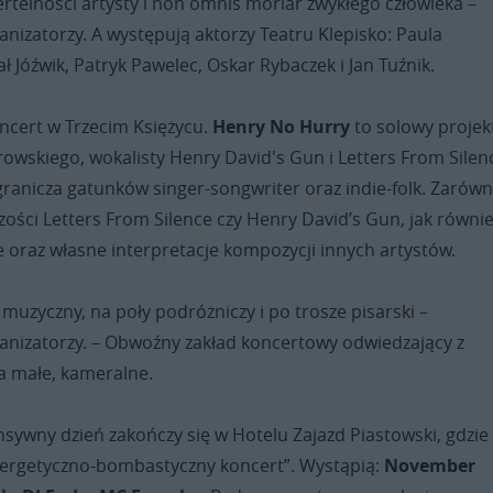
ertelności artysty i non omnis moriar zwykłego człowieka –
nizatorzy. A występują aktorzy Teatru Klepisko: Paula
ł Jóźwik, Patryk Pawelec, Oskar Rybaczek i Jan Tuźnik.
ncert w Trzecim Księżycu.
Henry No Hurry
to solowy projek
wskiego, wokalisty Henry David's Gun i Letters From Silen
granicza gatunków singer-songwriter oraz indie-folk. Zarów
zości Letters From Silence czy Henry David’s Gun, jak równi
 oraz własne interpretacje kompozycji innych artystów.
y muzyczny, na poły podróżniczy i po trosze pisarski –
anizatorzy. – Obwoźny zakład koncertowy odwiedzający z
ca małe, kameralne.
nsywny dzień zakończy się w Hotelu Zajazd Piastowski, gdzie
nergetyczno-bombastyczny koncert”. Wystąpią:
November