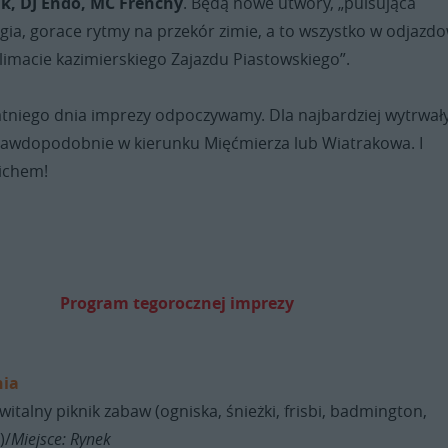
ak, DJ Endo, MC Frenchy
. Będą nowe utwory, „pulsująca
ia, gorace rytmy na przekór zimie, a to wszystko w odjazd
limacie kazimierskiego Zajazdu Piastowskiego”.
tatniego dnia imprezy odpoczywamy. Dla najbardziej wytrwał
rawdopodobnie w kierunku Mięćmierza lub Wiatrakowa. I
nichem!
Program tegorocznej imprezy
nia
witalny piknik zabaw (ogniska, śnieżki, frisbi, badmington,
)/
Miejsce: Rynek