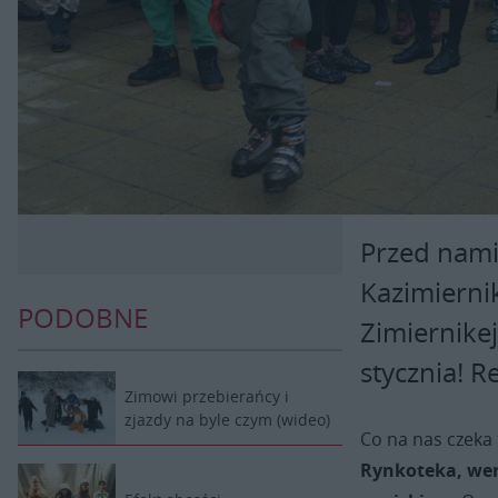
Przed nami
Kazimierni
PODOBNE
Zimiernikej
stycznia! R
Zimowi przebierańcy i
zjazdy na byle czym (wideo)
Co na nas czeka
Rynkoteka, wer