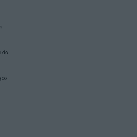
m
u do
jąco