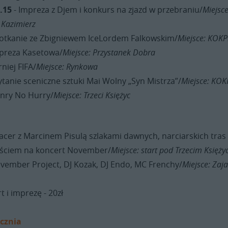
5.15
- Impreza z Djem i konkurs na zjazd w przebraniu/
Miejsce
 Kazimierz
otkanie ze Zbigniewem IceLordem Falkowskim/
Miejsce: KOKP
preza Kasetowa/
Miejsce: Przystanek Dobra
rniej FIFA/
Miejsce: Rynkowa
ytanie sceniczne sztuki Mai Wolny „Syn Mistrza”/
Miejsce: KOK
nry No Hurry/
Miejsce: Trzeci Księżyc
acer z Marcinem Pisulą szlakami dawnych, narciarskich tras
jściem na koncert November/
Miejsce: start pod Trzecim Księż
vember Project, DJ Kozak, DJ Endo, MC Frenchy/
Miejsce: Zaj
 i imprezę - 20zł
ycznia