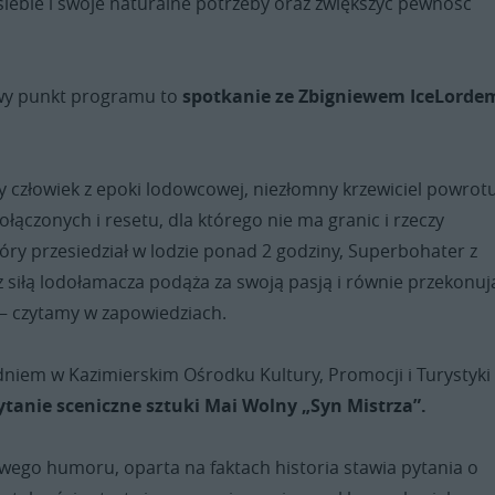
siebie i swoje naturalne potrzeby oraz zwiększyć pewność
wy punkt programu to
spotkanie ze Zbigniewem IceLorde
kły człowiek z epoki lodowcowej, niezłomny krzewiciel powrot
ołączonych i resetu, dla którego nie ma granic i rzeczy
óry przesiedział w lodzie ponad 2 godziny, Superbohater z
 z siłą lodołamacza podąża za swoją pasją i równie przekonu
 – czytamy w zapowiedziach.
iem w Kazimierskim Ośrodku Kultury, Promocji i Turystyki
ytanie sceniczne sztuki Mai Wolny „Syn Mistrza”.
owego humoru, oparta na faktach historia stawia pytania o