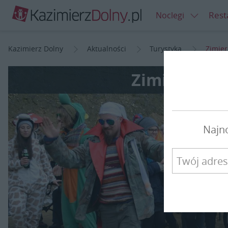
Rest
Noclegi
Kazimierz Dolny
Aktualności
Turystyka
Zimier
Zimiernikejs
Najn