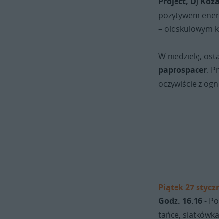
Project, DJ Koz
pozytywem energ
– oldskulowym k
W niedzielę, os
paprospacer
. P
oczywiście z og
Piątek 27 stycz
Godz. 16.16
- Po
tańce, siatkówka