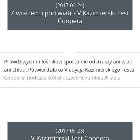
(2017-04-24)
Z wiatrem i pod wiatr - V Kazimierski Test
Coopera
Prawdziwych miłośników sportu nie odstraszy ani wiatr,
ani chłód. Potwierdziła to V edycja Kazimierskiego Testu
Coopera, podczas której uczestnicy zmierzyli się z
własnymi możliwościami i porywistymi podmuchami
wiatru.
(2017-03-23)
V Kazimierski Test Coopera