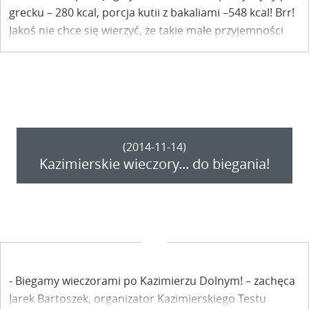
grecku – 280 kcal, porcja kutii z bakaliami –548 kcal! Brr!
Jakoś nie chce się wierzyć, że takie małe przyjemności
nie tylko cieszą, ale także odkładają się w postaci
prozaicznego tłuszczyku na biodrach, na udach i w paru
jeszcze innych miejscach. Żeby je spalić, trzeba się
ruszać. Na przykład biorąc udział w Kazimierskich
Wieczorach Biegowych.
(2014-11-14)
Kazimierskie wieczory... do biegania!
- Biegamy wieczorami po Kazimierzu Dolnym! – zachęca
Jarek Bartoszek, organizator Kazimierskiego Testu