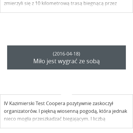
zmierzyli się z 10 kilometrową trasą biegnącą przez
wąwozy, lasy, pola, góry i doły.
(2016-04-18)
Miło jest wygrać ze sobą
IV Kazimierski Test Coopera pozytywnie zaskoczył
organizatorów. I piękną wiosenną pogodą, która jednak
nieco mogła przeszkadzać biegającym. I liczbą
uczestników, która gdyby nie wcześniej ustalone ramy,