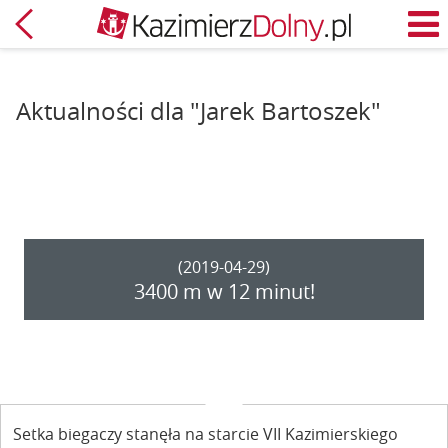
Powrót
M
Aktualności dla "Jarek Bartoszek"
(2019-04-29)
3400 m w 12 minut!
Setka biegaczy stanęła na starcie VII Kazimierskiego