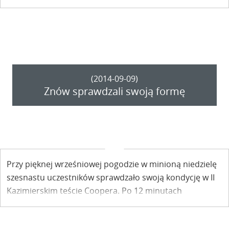
Coopera i teraz także… Kazimierskich Wieczorów
Biegowych. – Nie warto siedzieć w domu i narzekać, ze
przyszła jesień i noc się robi za szybko…
(2014-09-09)
Znów sprawdzali swoją formę
Przy pięknej wrześniowej pogodzie w minioną niedzielę
szesnastu uczestników sprawdzało swoją kondycję w II
Kazimierskim teście Coopera. Po 12 minutach
rywalizacji można było stwierdzić: jest lepiej!