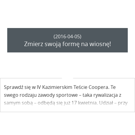
dobiłaby zapewne do setki. I charakterem imprezy, która
staje się coraz bardziej imprezą rodzinną: powoli
zaczynamy biegać całymi rodzinami.
(2016-04-05)
Zmierz swoją formę na wiosnę!
Sprawdź się w IV Kazimierskim Teście Coopera. Te
swego rodzaju zawody sportowe – taka rywalizacja z
samym sobą – odbędą się już 17 kwietnia. Udział – przy
zgłoszeniu do 10 kwietnia – bezpłatny.