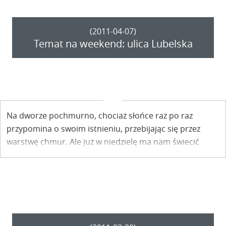
(2011-04-07)
Temat na weekend: ulica Lubelska
Na dworze pochmurno, chociaż słońce raz po raz
przypomina o swoim istnieniu, przebijając się przez
warstwę chmur. Ale już w niedzielę ma nam świecić
słońce. Taka pogoda jest w sam raz na wiosenne
spacery. Zapraszamy do Kazimierza. Nasz temat na
weekend: ulica Lubelska.