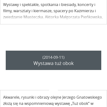
Wystawy i spektakle, spotkania i biesiady, koncerty i
filmy, warsztaty i kiermasze, spacery po Kazimierzu i
zwiedzanie Miasteczka. Aktorka Małgorzata Pieńkowska,
pisarka Anna Wysocka – Kalkowska i cała plejada nie
mniej uzdolnionych kazimierzanek, czyli dwa babskie dni
w Kazimierzu nad Wisłą. Kazimierz bywa Kobietą!
Szczególnie wiosną!
(2014-09-11)
Wystawa tuż obok
Akwarele, rysunki i obrazy olejne Jerzego Gnatowskiego
złożą się na wspomnieniową wystawę „Tuż obok” w