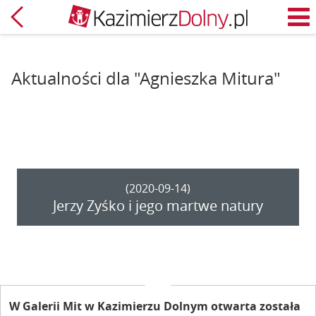
Powrót
M
Aktualności dla "Agnieszka Mitura"
(2020-09-14)
Jerzy Zyśko i jego martwe natury
W Galerii Mit w Kazimierzu Dolnym otwarta została