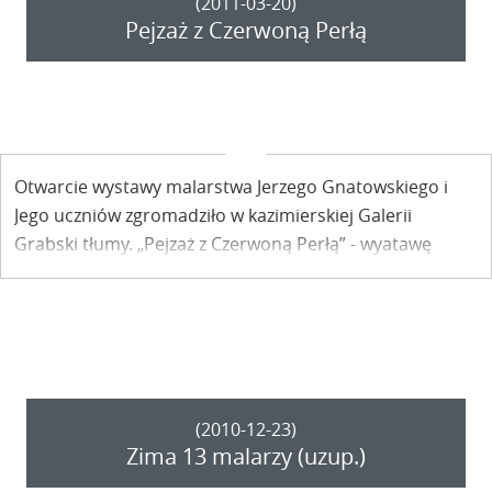
(2011-03-20)
Pejzaż z Czerwoną Perłą
Otwarcie wystawy malarstwa Jerzego Gnatowskiego i
Jego uczniów zgromadziło w kazimierskiej Galerii
Grabski tłumy. „Pejzaż z Czerwoną Perłą” - wyatawę
ogłoszoną jako wydarzenie roku oglądać będzie można
do 6 kwietnia.
(2010-12-23)
Zima 13 malarzy (uzup.)