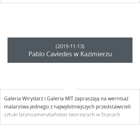
który wyklucza jej prezentację w przestrzeni sal
wystawowych, koncertowych, teatralnych.
(2019-11-13)
Pablo Caviedes w Kazimierzu
Galeria Wirydarz i Galeria MIT zapraszają na wernisaż
malarstwa jednego z najwybitniejszych przedstawicieli
sztuki latynoamerykańskiej tworzących w Stanach
Zjednoczonych - Pabla Cavidesa. Wernisaż odbędzie się
w Galerii MIT ul. Lubelska 10 w Kazimierzu.