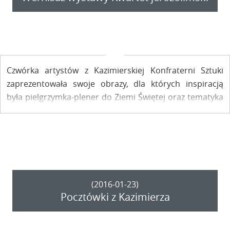
Czwórka artystów z Kazimierskiej Konfraterni Sztuki
zaprezentowała swoje obrazy, dla których inspiracją
była pielgrzymka-plener do Ziemi Świętej oraz tematyka
sakralna. Wystawę "Kwartet jerozolimski" otwartą w
sobotę można oglądać do 7 lipca.
(2016-01-23)
Pocztówki z Kazimierza