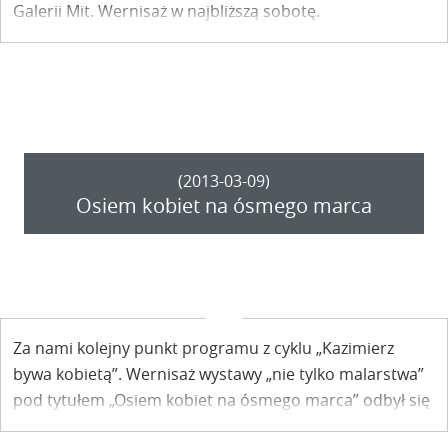
Galerii Mit. Wernisaż w najbliższą sobotę.
(2013-03-09)
Osiem kobiet na ósmego marca
Za nami kolejny punkt programu z cyklu „Kazimierz
bywa kobietą”. Wernisaż wystawy „nie tylko malarstwa”
pod tytułem „Osiem kobiet na ósmego marca” odbył się
w sobotnie południe w kazimierskiej Galerii Mit Piwnica.