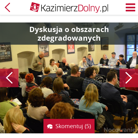
Powrót
M
Dyskusja o obszarach
zdegradowanych
Poprzedni
Skomentuj (5)