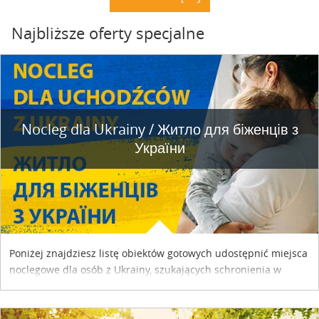
Najbliższe oferty specjalne
Nocleg dla Ukrainy / Житло для бiженцiв з
України
Poniżej znajdziesz listę obiektów gotowych udostępnić miejsca
noclegowe dla osób z Ukrainy, szukających schronienia w
naszym kraju. Skontaktuj się z właścicielem obiektu i uzgodnij
szczegóły....