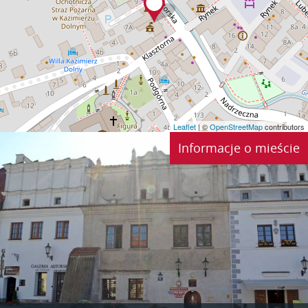
Leaflet
| ©
OpenStreetMap
contributors
Informacje o mieście