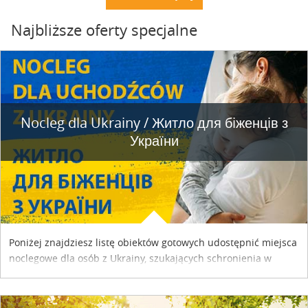
Najbliższe oferty specjalne
Nocleg dla Ukrainy / Житло для бiженцiв з
України
Poniżej znajdziesz listę obiektów gotowych udostępnić miejsca
noclegowe dla osób z Ukrainy, szukających schronienia w
naszym kraju. Skontaktuj się z właścicielem obiektu i uzgodnij
szczegóły....