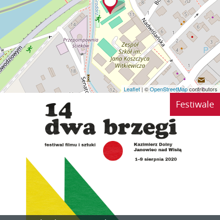
Leaflet
| ©
OpenStreetMap
contributors
Festiwale