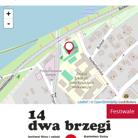
+
-
Leaflet
| ©
OpenStreetMap
contributors
Festiwale