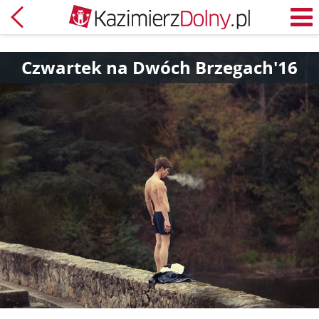
Powrót
M
Czwartek na Dwóch Brzegach'16