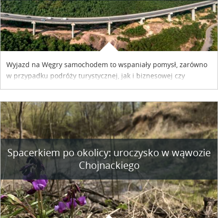
Wyjazd na Węgry samochodem to wspaniały pomysł, zarówno
w przypadku podróży turystycznej, jak i biznesowej czy
służbowej. Pamiętać tylko trzeba o wykupieniu winiety, co
można szybko i sprawnie zrobić online. Materiał powstał dzięki
współpracy reklamowej z Hungary Vignette.
Spacerkiem po okolicy: uroczysko w wąwozie
Chojnackiego