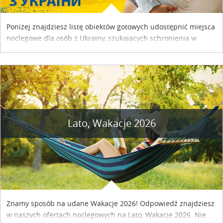
Poniżej znajdziesz listę obiektów gotowych udostępnić miejsca
noclegowe dla osób z Ukrainy, szukających schronienia w
naszym kraju. Skontaktuj się z właścicielem obiektu i uzgodnij
szczegóły....
Lato, Wakacje 2026
Znamy sposób na udane Wakacje 2026! Odpowiedź znajdziesz
w naszych ofertach noclegowych na Lato, Wakacje 2026. Nie