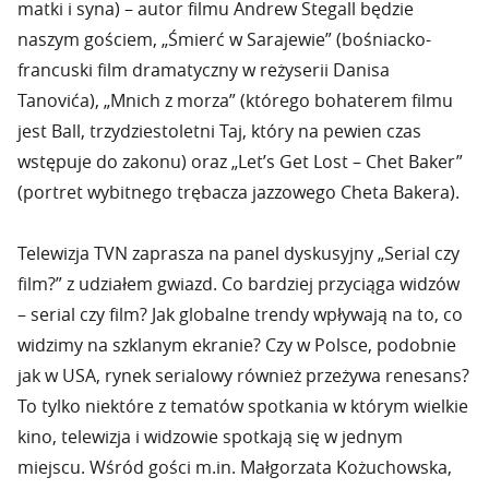
matki i syna) – autor filmu Andrew Stegall będzie
naszym gościem, „Śmierć w Sarajewie” (bośniacko-
francuski film dramatyczny w reżyserii Danisa
Tanovića), „Mnich z morza” (którego bohaterem filmu
jest Ball, trzydziestoletni Taj, który na pewien czas
wstępuje do zakonu) oraz „Let’s Get Lost – Chet Baker”
(portret wybitnego trębacza jazzowego Cheta Bakera).
Telewizja TVN zaprasza na panel dyskusyjny „Serial czy
film?” z udziałem gwiazd. Co bardziej przyciąga widzów
– serial czy film? Jak globalne trendy wpływają na to, co
widzimy na szklanym ekranie? Czy w Polsce, podobnie
jak w USA, rynek serialowy również przeżywa renesans?
To tylko niektóre z tematów spotkania w którym wielkie
kino, telewizja i widzowie spotkają się w jednym
miejscu. Wśród gości m.in. Małgorzata Kożuchowska,