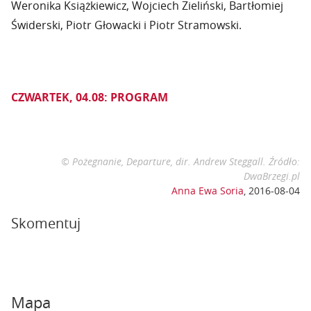
Weronika Książkiewicz, Wojciech Zieliński, Bartłomiej
Świderski, Piotr Głowacki i Piotr Stramowski.
CZWARTEK, 04.08: PROGRAM
© Pożegnanie, Departure, dir. Andrew Steggall. Źródło:
DwaBrzegi.pl
Anna Ewa Soria
,
2016-08-04
Skomentuj
Mapa