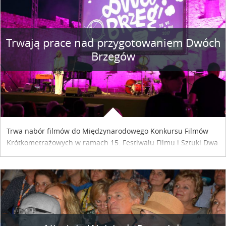
Trwają prace nad przygotowaniem Dwóch
Brzegów
Trwa nabór filmów do Międzynarodowego Konkursu Filmów
Krótkometrażowych w ramach 15. Festiwalu Filmu i Sztuki Dwa
Brzegi. Termin przyjmowania zgłoszeń mija z dniem 15 maja.