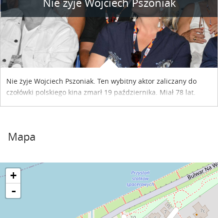
Nie żyje Wojciech Pszoniak
Nie żyje Wojciech Pszoniak. Ten wybitny aktor zaliczany do
czołówki polskiego kina zmarł 19 października. Miał 78 lat.
Mapa
+
-