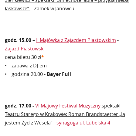
Sienkiewicz – spektakl "Śmiechoterapia – przyjdą nieba
łaskawsze”
– Zamek w Janowcu
godz. 15.00
–
II Majówka z Zajazdem Piastowskim
-
Zajazd Piastowski
cena biletu 30 zł
*
• zabawa z DJ-em
• godzina 20.00 -
Bayer Full
godz. 17.00 -
VI Majowy Festiwal Muzyczny:
spektakl
Teatru Starego w Krakowie: Roman Brandstaetter „Ja
jestem Żyd z Wesela”
-
synagoga ul. Lubelska 4