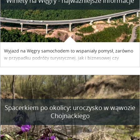
Winiety na Węgry - najważniejsze informacje
Wyjazd na Węgry samochodem to wspaniały pomysł, zarówno
w przypadku podróży turystycznej, jak i biznesowej czy
służbowej. Pamiętać tylko trzeba o wykupieniu winiety, co
można szybko i sprawnie zrobić online. Materiał powstał dzięki
współpracy reklamowej z Hungary Vignette.
Spacerkiem po okolicy: uroczysko w wąwozie
Chojnackiego