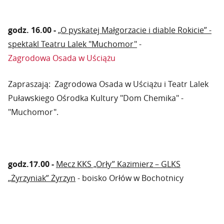
godz. 16.00 -
„O pyskatej Małgorzacie i diable Rokicie” -
spektakl Teatru Lalek "Muchomor"
-
Zagrodowa Osada w Uściążu
Zapraszają: Zagrodowa Osada w Uściążu i Teatr Lalek
Puławskiego Ośrodka Kultury "Dom Chemika" -
"Muchomor".
godz.17.00 -
Mecz KKS „Orły” Kazimierz – GLKS
„Żyrzyniak” Żyrzyn
- boisko Orłów w Bochotnicy