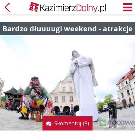
Powrót
M
Bardzo dłuuuugi weekend - atrakcje
Skomentuj (8)