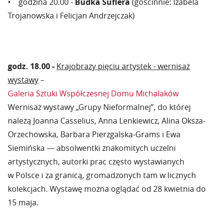
• godzina 20.00 -
Budka Suflera
(gościnnie: Izabela
Trojanowska i Felicjan Andrzejczak)
godz. 18.00 -
Krajobrazy pięciu artystek - wernisaż
wystawy
–
Galeria Sztuki Współczesnej Domu Michalaków
Wernisaż wystawy „Grupy Nieformalnej”, do której
należą Joanna Casselius, Anna Lenkiewicz, Alina Oksza-
Orzechowska, Barbara Pierzgalska-Grams i Ewa
Siemińska — absolwentki znakomitych uczelni
artystycznych, autorki prac często wystawianych
w Polsce i za granicą, gromadzonych tam w licznych
kolekcjach. Wystawę można oglądać od 28 kwietnia do
15 maja.