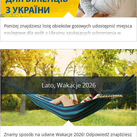
Poniżej znajdziesz listę obiektów gotowych udostępnić miejsca
noclegowe dla osób z Ukrainy, szukających schronienia w
naszym kraju. Skontaktuj się z właścicielem obiektu i uzgodnij
szczegóły....
Lato, Wakacje 2026
Znamy sposób na udane Wakacje 2026! Odpowiedź znajdziesz