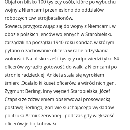
Objął on blisko 100 tysięcy osób, które po wybuchu
wojny z Niemcami przeniesiono do oddziałów
roboczych tzw. strojbatalionów.
Sowieci, przygotowując się do wojny z Niemcami, w
obozie polskich jeńców wojennych w Starobielsku
zarządzili na początku 1940 roku sondaż, w którym
pytano o zachowanie oficera w razie odzyskania
wolności. Na blisko sześć tysięcy odpowiedzi tylko 64
oficerów wyraziło gotowość do walki z Niemcami po
stronie radzieckiej. Ankieta stała się wyrokiem
śmierci.Ocalało kilkuset oficerów, a wśród nich gen.
Zygmunt Berling. Inny więzień Starobielska, Józef
Czapski ze zdziwieniem obserwował prosowiecką
postawę Berlinga, gorliwie słuchającego wykładów
politruka Armii Czerwonej - podczas gdy większość
oficerów je bojkotowała.