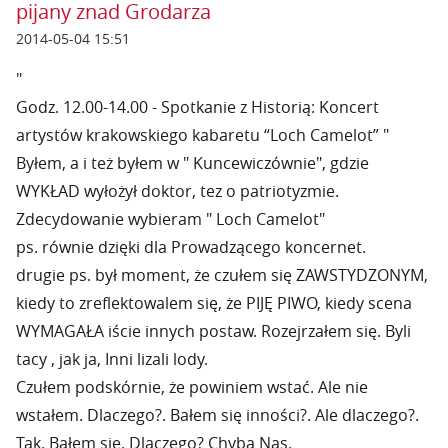
pijany znad Grodarza
2014-05-04 15:51
"
Godz. 12.00-14.00 - Spotkanie z Historią: Koncert
artystów krakowskiego kabaretu “Loch Camelot” "
Byłem, a i też byłem w " Kuncewiczównie", gdzie
WYKŁAD wyłożył doktor, tez o patriotyzmie.
Zdecydowanie wybieram " Loch Camelot"
ps. równie dzięki dla Prowadzącego koncernet.
drugie ps. był moment, że czułem się ZAWSTYDZONYM,
kiedy to zreflektowalem się, że PIJĘ PIWO, kiedy scena
WYMAGAŁA iście innych postaw. Rozejrzałem się. Byli
tacy , jak ja, Inni lizali lody.
Czułem podskórnie, że powiniem wstać. Ale nie
wstałem. Dlaczego?. Bałem się inności?. Ale dlaczego?.
Tak. Bałem się. Dlaczego? Chyba Nas.