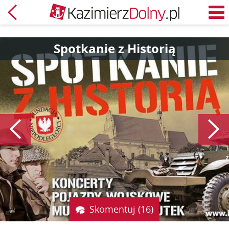
Powrót
M
Spotkanie z Historią
Poprzedni
Skomentuj (16)