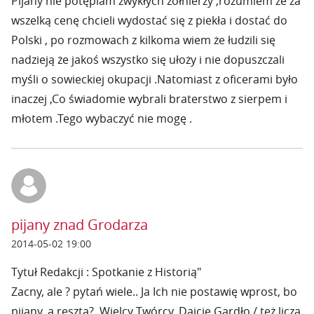
Pijany nie potępiam zwykłych żołnierzy ,rozumiem że za
wszelką cenę chcieli wydostać się z piekła i dostać do
Polski , po rozmowach z kilkoma wiem że łudzili się
nadzieją że jakoś wszystko się ułoży i nie dopuszczali
myśli o sowieckiej okupacji .Natomiast z oficerami było
inaczej ,Co świadomie wybrali braterstwo z sierpem i
młotem .Tego wybaczyć nie mogę .
pijany znad Grodarza
2014-05-02 19:00
Tytuł Redakcji : Spotkanie z Historią"
Zacny, ale ? pytań wiele.. Ja Ich nie postawię wprost, bo
pijany, a reszta?. Wielcy Twórcy. Dajcie Gardło / też liczą