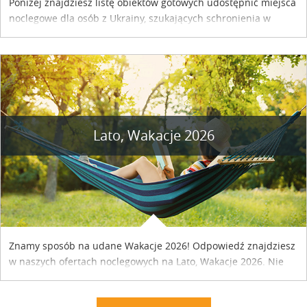
Poniżej znajdziesz listę obiektów gotowych udostępnić miejsca
noclegowe dla osób z Ukrainy, szukających schronienia w
naszym kraju. Skontaktuj się z właścicielem obiektu i uzgodnij
szczegóły....
Lato, Wakacje 2026
Znamy sposób na udane Wakacje 2026! Odpowiedź znajdziesz
w naszych ofertach noclegowych na Lato, Wakacje 2026. Nie
zwlekaj atrakcyjne noclegi czekają...