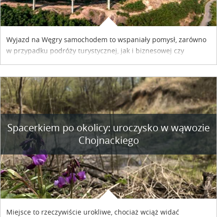
Wyjazd na Węgry samochodem to wspaniały pomysł, zarówno
w przypadku podróży turystycznej, jak i biznesowej czy
służbowej. Pamiętać tylko trzeba o wykupieniu winiety, co
można szybko i sprawnie zrobić online. Materiał powstał dzięki
współpracy reklamowej z Hungary Vignette.
Spacerkiem po okolicy: uroczysko w wąwozie
Chojnackiego
Miejsce to rzeczywiście urokliwe, chociaż wciąż widać