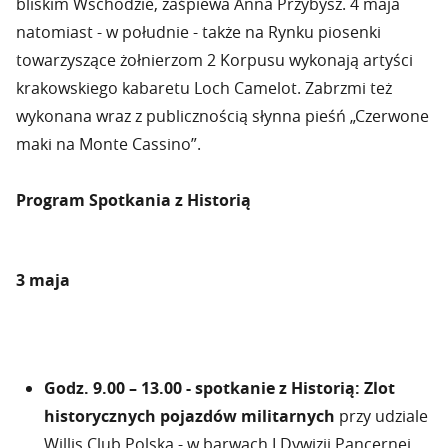
bliskim Wschodzie, zaśpiewa Anna Przybysz. 4 maja
natomiast - w południe - także na Rynku piosenki
towarzyszące żołnierzom 2 Korpusu wykonają artyści
krakowskiego kabaretu Loch Camelot. Zabrzmi też
wykonana wraz z publicznością słynna pieśń „Czerwone
maki na Monte Cassino”.
Program
Spotkania z Historią
3 maja
Godz. 9.00 – 13.00 - spotkanie z Historią: Zlot
historycznych pojazdów militarnych
przy udziale
Willis Club Polska - w barwach I Dywizji Pancernej