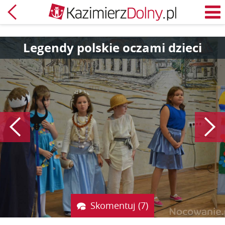
Powrót
M
Legendy polskie oczami dzieci
Poprzedni
Skomentuj (7)