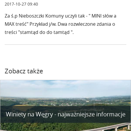
2017-10-27 09:40
Za ś.p Nieboszczki Komuny uczyli tak - " MINI słów a
MAX treść" Przykład j/w. Dwa rozwleczone zdania o
treści "stamtąd do do tamtąd ".
Zobacz także
Winiety na Węgry - najważniejsze informacje