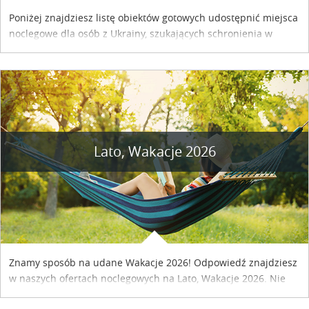
Poniżej znajdziesz listę obiektów gotowych udostępnić miejsca
noclegowe dla osób z Ukrainy, szukających schronienia w
naszym kraju. Skontaktuj się z właścicielem obiektu i uzgodnij
szczegóły....
Lato, Wakacje 2026
Znamy sposób na udane Wakacje 2026! Odpowiedź znajdziesz
w naszych ofertach noclegowych na Lato, Wakacje 2026. Nie
zwlekaj atrakcyjne noclegi czekają...