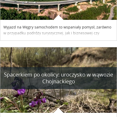
Wyjazd na Węgry samochodem to wspaniały pomysł, zarówno
w przypadku podróży turystycznej, jak i biznesowej czy
służbowej. Pamiętać tylko trzeba o wykupieniu winiety, co
można szybko i sprawnie zrobić online. Materiał powstał dzięki
współpracy reklamowej z Hungary Vignette.
Spacerkiem po okolicy: uroczysko w wąwozie
Chojnackiego