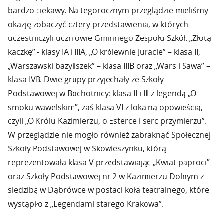
bardzo ciekawy. Na tegorocznym przeglądzie mieliśmy
okazję zobaczyć cztery przedstawienia, w których
uczestniczyli uczniowie Gminnego Zespołu Szkół: „Złotą
kaczkę” - klasy IA i IIIA, „O królewnie Juracie” – klasa II,
„Warszawski bazyliszek” – klasa IIIB oraz „Wars i Sawa” –
klasa IVB. Dwie grupy przyjechały ze Szkoły
Podstawowej w Bochotnicy: klasa II i III z legendą „O
smoku wawelskim”, zaś klasa VI z lokalną opowieścią,
czyli „O Królu Kazimierzu, o Esterce i serc przymierzu”.
W przeglądzie nie mogło również zabraknąć Społecznej
Szkoły Podstawowej w Skowieszynku, którą
reprezentowała klasa V przedstawiając „Kwiat paproci”
oraz Szkoły Podstawowej nr 2 w Kazimierzu Dolnym z
siedzibą w Dąbrówce w postaci koła teatralnego, które
wystąpiło z „Legendami starego Krakowa”.