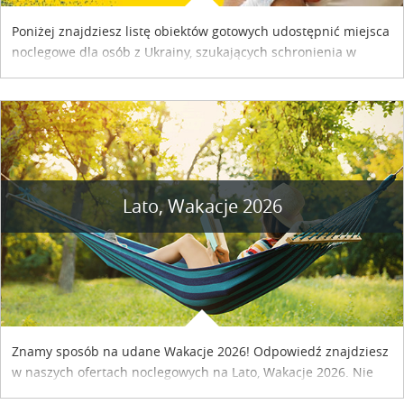
Poniżej znajdziesz listę obiektów gotowych udostępnić miejsca
noclegowe dla osób z Ukrainy, szukających schronienia w
naszym kraju. Skontaktuj się z właścicielem obiektu i uzgodnij
szczegóły....
Lato, Wakacje 2026
Znamy sposób na udane Wakacje 2026! Odpowiedź znajdziesz
w naszych ofertach noclegowych na Lato, Wakacje 2026. Nie
zwlekaj atrakcyjne noclegi czekają...