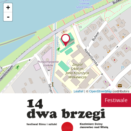
+
-
Leaflet
| ©
OpenStreetMap
contributors
Festiwale