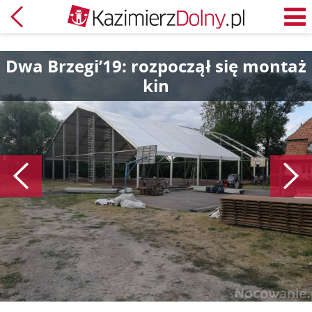
Powrót
M
Dwa Brzegi’19: rozpoczął się montaż
kin
Poprzedni