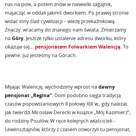
nas na pole, a potem znów w niewielki zagajnik,
majacząc w oddali jakimś dworkiem. Po prawej stronie
widać inny ślad cywilizacji – wieżę przekaźnikową.
Znaczy: wracamy do znanego nam świata. Zmierzamy
na
Góry
. Jeszcze tylko ustalenie adresu dworku, który
okazuje się…
pensjonatem Folwarkiem Walencją
. To
pewne: już jesteśmy na Górach.
Mijając Walencję, wychodzimy wprost na
dawny
pensjonat „Regina”
. Dom podobno sięga tradycją
czasów popowstaniowych II połowy XIX w., gdy należał,
jak twierdzi Mirosław Derecki w książce „Mój Kazimierz”,
do rodziny Pisulów. W ręce kolejnych właścicieli -
Lewensztajnów, którzy z czasem otworzyli tu pensjonat,