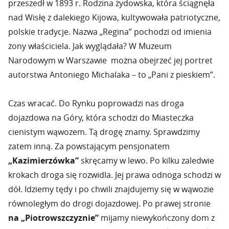
przeszedł w 1893 r. Rodzina żydowska, która ściągnęła
nad Wisłę z dalekiego Kijowa, kultywowała patriotyczne,
polskie tradycje. Nazwa „Regina” pochodzi od imienia
żony właściciela. Jak wyglądała? W Muzeum
Narodowym w Warszawie można obejrzeć jej portret
autorstwa Antoniego Michalaka – to „Pani z pieskiem”.
Czas wracać. Do Rynku poprowadzi nas droga
dojazdowa na Góry, która schodzi do Miasteczka
cienistym wąwozem. Tą drogę znamy. Sprawdzimy
zatem inną. Za powstającym pensjonatem
„Kazimierzówka”
skręcamy w lewo. Po kilku zaledwie
krokach droga się rozwidla. Jej prawa odnoga schodzi w
dół. Idziemy tędy i po chwili znajdujemy się w wąwozie
równoległym do drogi dojazdowej. Po prawej stronie
na „Piotrowszczyznie”
mijamy niewykończony dom z