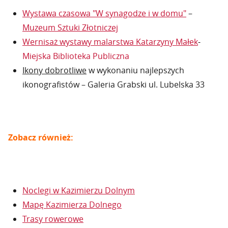
Wystawa czasowa "W synagodze i w domu"
–
Muzeum Sztuki Złotniczej
Wernisaż wystawy malarstwa Katarzyny Małek
-
Miejska Biblioteka Publiczna
Ikony dobrotliwe
w wykonaniu najlepszych
ikonografistów – Galeria Grabski ul. Lubelska 33
Zobacz również:
Noclegi w Kazimierzu Dolnym
Mapę Kazimierza Dolnego
Trasy rowerowe