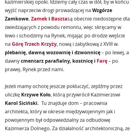
kazimierskiej opoki. Idziemy cały czas w dół, by w końcu
wyjść naprzeciw drogi prowadzącej na
Wzgórze
Zamkowe.
Zamek
i
Baszta
są obecnie niedostępne dla
zwiedzających z powodu remontu, więc skręcamy w
lewo i schodzimy na Rynek, mijając po drodze wejście
na
Górę Trzech Krzyży
, nową i zabytkową z XVIII w.
plebanię, dawną wozownię i dzwonnicę
– po lewej, a
dawny
cmentarz parafialny, kostnicę i
Farę
– po
prawej. Rynek przed nami.
Jeżeli mamy ochotę jeszcze pokluczyć, zejdźmy przez
uliczkę
Krzywe Koło
, którą przywrócił Kazimierzowi
Karol Siciński.
Tu znajduje dom – pracownia
architekta, który w okresie międzywojennym jak i
powojennym był odpowiedzialny za odbudowę
Kazimierza Dolnego. Za działalność architektoniczną, ze