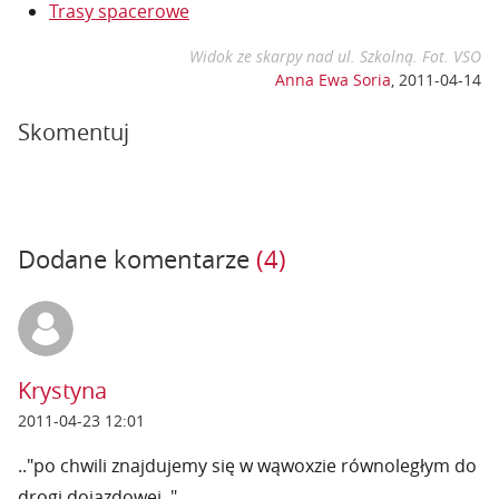
Trasy spacerowe
Widok ze skarpy nad ul. Szkolną. Fot. VSO
Anna Ewa Soria
,
2011-04-14
Skomentuj
Dodane komentarze
(4)
Krystyna
2011-04-23 12:01
.."po chwili znajdujemy się w wąwoxzie równoległym do
drogi dojazdowej.."