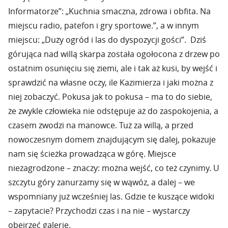
Informatorze”: „Kuchnia smaczna, zdrowa i obfita. Na
miejscu radio, patefon i gry sportowe.”, a w innym
miejscu: „Duży ogród i las do dyspozycji gości”. Dziś
górująca nad willą skarpa została ogołocona z drzew po
ostatnim osunięciu się ziemi, ale i tak aż kusi, by wejść i
sprawdzić na własne oczy, ile Kazimierza i jaki można z
niej zobaczyć. Pokusa jak to pokusa – ma to do siebie,
że zwykle człowieka nie odstępuje aż do zaspokojenia, a
czasem zwodzi na manowce. Tuż za willą, a przed
nowoczesnym domem znajdującym się dalej, pokazuje
nam się ścieżka prowadząca w górę. Miejsce
niezagrodzone – znaczy: można wejść, co też czynimy. U
szczytu góry zanurzamy się w wąwóz, a dalej – we
wspomniany już wcześniej las. Gdzie te kuszące widoki
– zapytacie? Przychodzi czas i na nie – wystarczy
obejrzeć galerię.