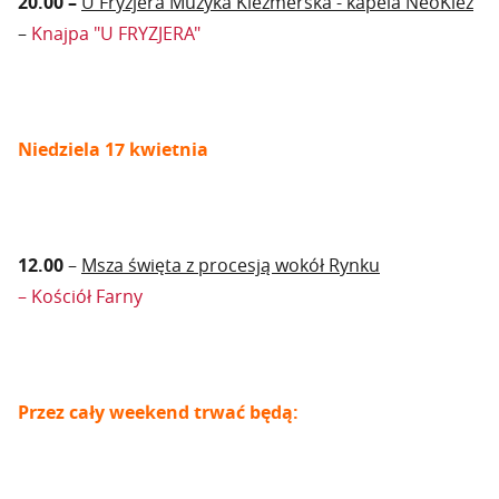
20.00 –
U Fryzjera Muzyka Klezmerska - kapela NeoKlez
–
Knajpa "U FRYZJERA"
Niedziela 17 kwietnia
12.00
–
Msza święta z procesją wokół Rynku
– Kościół Farny
Przez cały weekend trwać będą: