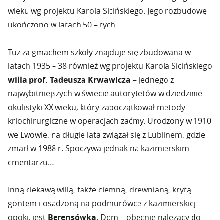
wieku wg projektu Karola Sicińskiego. Jego rozbudowę
ukończono w latach 50 – tych.
Tuż za gmachem szkoły znajduje się zbudowana w
latach 1935 – 38 również wg projektu Karola Sicińskiego
willa prof. Tadeusza Krwawicza
– jednego z
najwybitniejszych w świecie autorytetów w dziedzinie
okulistyki XX wieku, który zapoczątkował metody
kriochirurgiczne w operacjach zaćmy. Urodzony w 1910
we Lwowie, na długie lata związał się z Lublinem, gdzie
zmarł w 1988 r. Spoczywa jednak na kazimierskim
cmentarzu…
Inną ciekawą willą, także ciemną, drewnianą, krytą
gontem i osadzoną na podmurówce z kazimierskiej
opoki, jest
Berensówka
. Dom – obecnie należący do