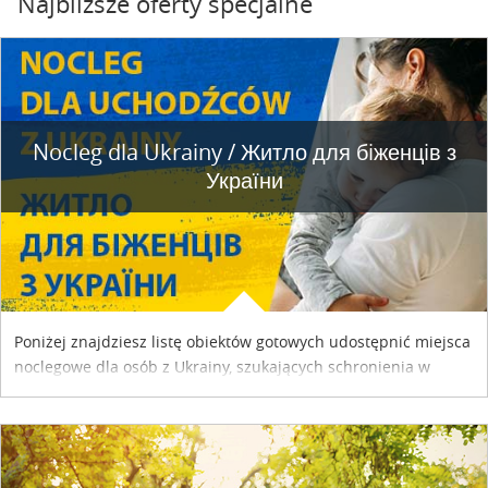
Najbliższe oferty specjalne
Nocleg dla Ukrainy / Житло для бiженцiв з
України
Poniżej znajdziesz listę obiektów gotowych udostępnić miejsca
noclegowe dla osób z Ukrainy, szukających schronienia w
naszym kraju. Skontaktuj się z właścicielem obiektu i uzgodnij
szczegóły....