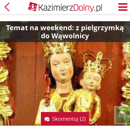
Powrót
M
Temat na weekend: z pielgrzymką
do Wąwolnicy
Skomentuj (2)