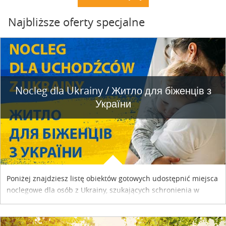
Najbliższe oferty specjalne
Nocleg dla Ukrainy / Житло для бiженцiв з
України
Poniżej znajdziesz listę obiektów gotowych udostępnić miejsca
noclegowe dla osób z Ukrainy, szukających schronienia w
naszym kraju. Skontaktuj się z właścicielem obiektu i uzgodnij
szczegóły....