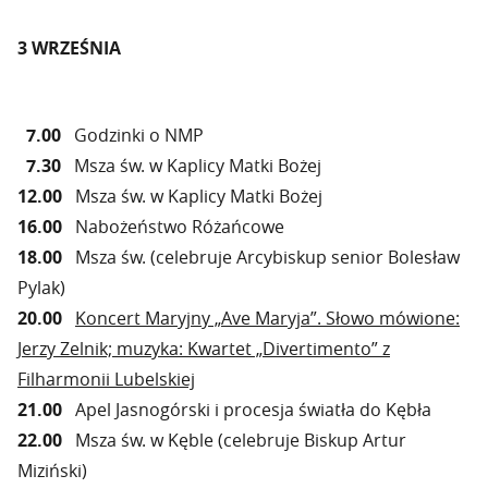
3 WRZEŚNIA
7.00
Godzinki o NMP
7.30
Msza św. w Kaplicy Matki Bożej
12.00
Msza św. w Kaplicy Matki Bożej
16.00
Nabożeństwo Różańcowe
18.00
Msza św. (celebruje Arcybiskup senior Bolesław
Pylak)
20.00
Koncert Maryjny „Ave Maryja”. S
łowo mówione:
Jerzy Zelnik;
muzyka: Kwartet „Divertimento” z
Filharmonii Lubelskiej
21.00
Apel Jasnogórski i procesja światła do Kębła
22.00
Msza św. w Kęble (celebruje Biskup Artur
Miziński)