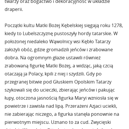
twarzy oraz bogactwo i dekoracyjność w układzie
draperii.
Początki kultu Matki Bożej Kębelskiej sięgają roku 1278,
kiedy to Lubelszczyznę pustoszyły hordy tatarskie. W
położonej niedaleko Wąwolnicy wsi Kębło Tatarzy
założyli obóz, gdzie gromadzili jeńców i zrabowane
dobra. Na ogromnym głazie ustawili również
zrabowaną figurkę Matki Bożej, a widząc, jaką czcią
otaczają ja Polacy, kpili z niej i szydzili. Gdy po
przegranej bitwie pod Głuskiem Opolskim Tatarzy
szykowali się do ucieczki, zbierając jeńców i pakując
łupy, otoczona jasnością figurka Maryi wzniosła się w
powietrze i zawisła nad lipą. Przerażeni Azjaci uciekli,
nie zabierając niczego, a figurka stanęła ponownie na
pierwotnym miejscu. Uznano to za cud. Zwycięski