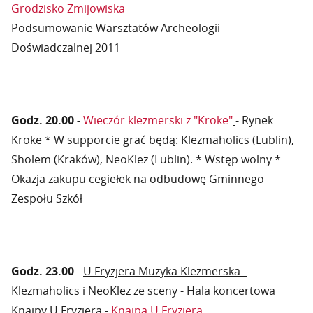
Grodzisko Żmijowiska
Podsumowanie Warsztatów Archeologii
Doświadczalnej 2011
Godz. 20.00 -
Wieczór klezmerski z "Kroke"
- Rynek
Kroke * W supporcie grać będą: Klezmaholics (Lublin),
Sholem (Kraków), NeoKlez (Lublin). * Wstęp wolny *
Okazja zakupu cegiełek na odbudowę Gminnego
Zespołu Szkół
Godz. 23.00
-
U Fryzjera Muzyka Klezmerska -
Klezmaholics i NeoKlez ze sceny
- Hala koncertowa
Knajpy U Fryzjera -
Knajpa U Fryzjera