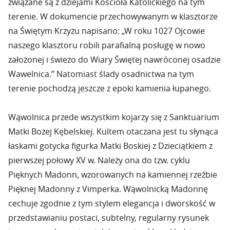
związane są z dziejami Kościoła Katolickiego na tym
terenie. W dokumencie przechowywanym w klasztorze
na Świętym Krzyżu napisano: „W roku 1027 Ojcowie
naszego klasztoru robili parafialną posługę w nowo
założonej i świeżo do Wiary Świętej nawróconej osadzie
Wawelnica.” Natomiast ślady osadnictwa na tym
terenie pochodzą jeszcze z epoki kamienia łupanego.
Wąwolnica przede wszystkim kojarzy się z Sanktuarium
Matki Bożej Kębelskiej. Kultem otaczana jest tu słynąca
łaskami gotycka figurka Matki Boskiej z Dzieciątkiem z
pierwszej połowy XV w. Należy ona do tzw. cyklu
Pięknych Madonn, wzorowanych na kamiennej rzeźbie
Pięknej Madonny z Vimperka. Wąwolnicką Madonnę
cechuje zgodnie z tym stylem elegancja i dworskość w
przedstawianiu postaci, subtelny, regularny rysunek