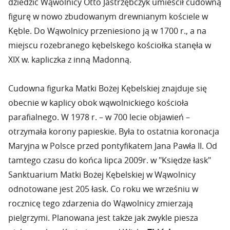
dziedzic Wąwolnicy Otto Jastrzębczyk umieścił cudowną
figurę w nowo zbudowanym drewnianym kościele w
Kęble. Do Wąwolnicy przeniesiono ją w 1700 r., a na
miejscu rozebranego kębelskego kościołka stanęła w
XIX w. kapliczka z inną Madonną.
Cudowna figurka Matki Bożej Kębelskiej znajduje się
obecnie w kaplicy obok wąwolnickiego kościoła
parafialnego. W 1978 r. – w 700 lecie objawień –
otrzymała korony papieskie. Była to ostatnia koronacja
Maryjna w Polsce przed pontyfikatem Jana Pawła II. Od
tamtego czasu do końca lipca 2009r. w "Księdze łask"
Sanktuarium Matki Bożej Kębelskiej w Wąwolnicy
odnotowane jest 205 łask. Co roku we wrześniu w
rocznicę tego zdarzenia do Wąwolnicy zmierzają
pielgrzymi. Planowana jest także jak zwykle piesza