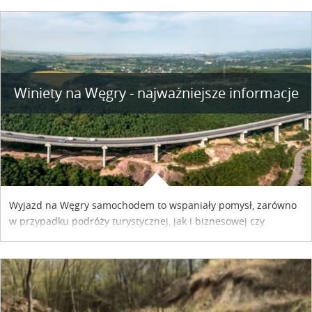
Winiety na Węgry - najważniejsze informacje
Wyjazd na Węgry samochodem to wspaniały pomysł, zarówno
w przypadku podróży turystycznej, jak i biznesowej czy
służbowej. Pamiętać tylko trzeba o wykupieniu winiety, co
można szybko i sprawnie zrobić online. Materiał powstał dzięki
współpracy reklamowej z Hungary Vignette.