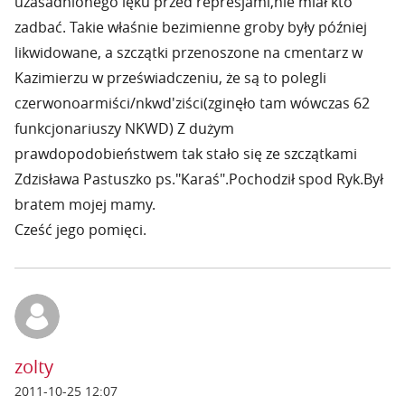
uzasadnionego lęku przed represjami,nie miał kto
zadbać. Takie właśnie bezimienne groby były później
likwidowane, a szczątki przenoszone na cmentarz w
Kazimierzu w przeświadczeniu, że są to polegli
czerwonoarmiści/nkwd'ziści(zginęło tam wówczas 62
funkcjonariuszy NKWD) Z dużym
prawdopodobieństwem tak stało się ze szczątkami
Zdzisława Pastuszko ps."Karaś".Pochodził spod Ryk.Był
bratem mojej mamy.
Cześć jego pomięci.
zolty
2011-10-25 12:07