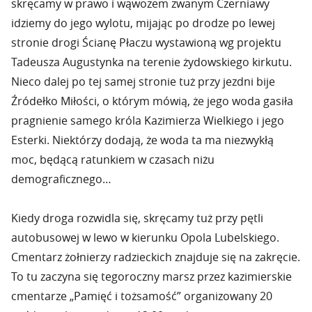
skręcamy w prawo i wąwozem zwanym Czerniawy
idziemy do jego wylotu, mijając po drodze po lewej
stronie drogi Ścianę Płaczu wystawioną wg projektu
Tadeusza Augustynka na terenie żydowskiego kirkutu.
Nieco dalej po tej samej stronie tuż przy jezdni bije
Źródełko Miłości, o którym mówią, że jego woda gasiła
pragnienie samego króla Kazimierza Wielkiego i jego
Esterki. Niektórzy dodają, że woda ta ma niezwykłą
moc, będącą ratunkiem w czasach niżu
demograficznego…
Kiedy droga rozwidla się, skręcamy tuż przy pętli
autobusowej w lewo w kierunku Opola Lubelskiego.
Cmentarz żołnierzy radzieckich znajduje się na zakręcie.
To tu zaczyna się tegoroczny marsz przez kazimierskie
cmentarze „Pamięć i tożsamość” organizowany 20