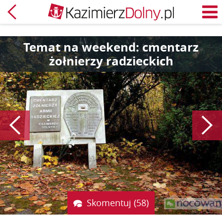
Powrót
M
Temat na weekend: cmentarz
żołnierzy radzieckich
Poprzedni
Skomentuj (58)