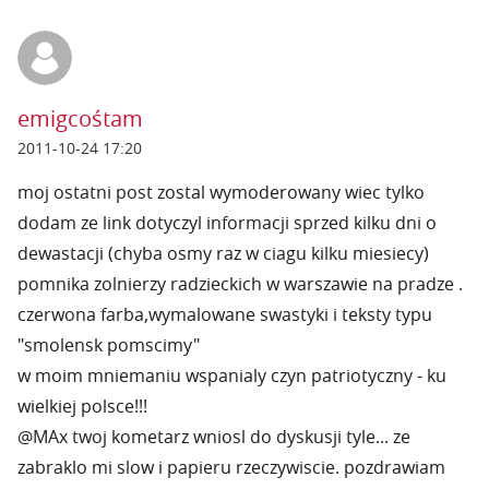
emigcośtam
2011-10-24 17:20
moj ostatni post zostal wymoderowany wiec tylko
dodam ze link dotyczyl informacji sprzed kilku dni o
dewastacji (chyba osmy raz w ciagu kilku miesiecy)
pomnika zolnierzy radzieckich w warszawie na pradze .
czerwona farba,wymalowane swastyki i teksty typu
"smolensk pomscimy"
w moim mniemaniu wspanialy czyn patriotyczny - ku
wielkiej polsce!!!
@MAx twoj kometarz wniosl do dyskusji tyle... ze
zabraklo mi slow i papieru rzeczywiscie. pozdrawiam