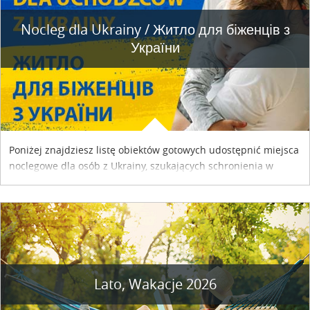
Nocleg dla Ukrainy / Житло для бiженцiв з
України
Poniżej znajdziesz listę obiektów gotowych udostępnić miejsca
noclegowe dla osób z Ukrainy, szukających schronienia w
naszym kraju. Skontaktuj się z właścicielem obiektu i uzgodnij
szczegóły....
Lato, Wakacje 2026