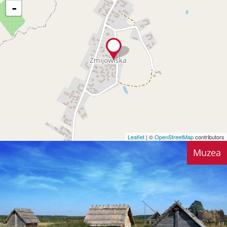
-
Leaflet
| ©
OpenStreetMap
contributors
Muzea