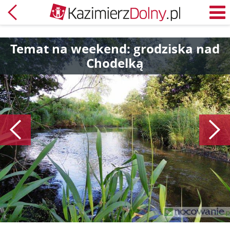
Powrót
M
Temat na weekend: grodziska nad
Chodelką
Poprzedni