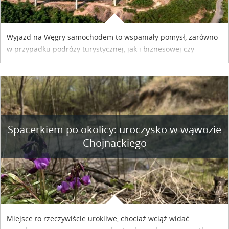
Wyjazd na Węgry samochodem to wspaniały pomysł, zarówno
w przypadku podróży turystycznej, jak i biznesowej czy
służbowej. Pamiętać tylko trzeba o wykupieniu winiety, co
można szybko i sprawnie zrobić online. Materiał powstał dzięki
współpracy reklamowej z Hungary Vignette.
Spacerkiem po okolicy: uroczysko w wąwozie
Chojnackiego
Miejsce to rzeczywiście urokliwe, chociaż wciąż widać