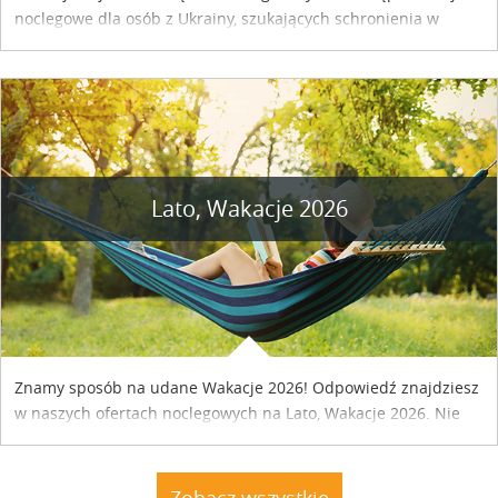
noclegowe dla osób z Ukrainy, szukających schronienia w
naszym kraju. Skontaktuj się z właścicielem obiektu i uzgodnij
szczegóły....
Lato, Wakacje 2026
Znamy sposób na udane Wakacje 2026! Odpowiedź znajdziesz
w naszych ofertach noclegowych na Lato, Wakacje 2026. Nie
zwlekaj atrakcyjne noclegi czekają...
Zobacz wszystkie