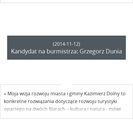
(2014-11-12)
Kandydat na burmistrza: Grzegorz Dunia
–
Moja wizja rozwoju miasta i gminy Kazimierz Dolny to
konkretne rozwiązania dotyczące rozwoju turystyki
opartego na dwóch filarach – kultura i natura - mówi
Grzegorz Dunia – urzędujący burmistrz Kazimierza
Dolnego. W wyborach samorządowych 16 listopada
2014 r. walczyć będzie o trzecią kadencję.