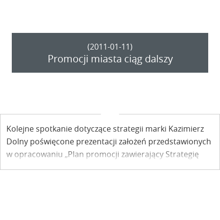
(2011-01-11)
Promocji miasta ciąg dalszy
Kolejne spotkanie dotyczące strategii marki Kazimierz
Dolny poświęcone prezentacji założeń przedstawionych
w opracowaniu „Plan promocji zawierający Strategię
Marki Kazimierz Dolny” odbyło się 11 stycznia w sali
kolnferencyjnej SARP-u w obecności władz miasta i
Urzędu Marszałkowskiego.