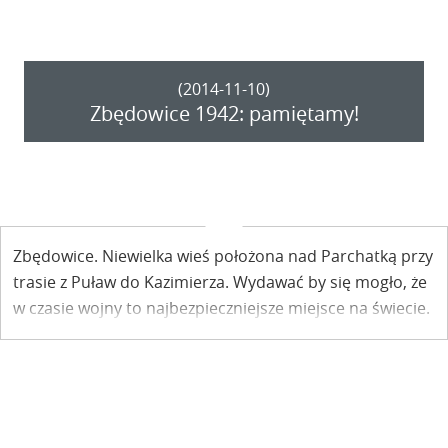
(2014-11-10)
Zbędowice 1942: pamiętamy!
Zbędowice. Niewielka wieś położona nad Parchatką przy
trasie z Puław do Kazimierza. Wydawać by się mogło, że
w czasie wojny to najbezpieczniejsze miejsce na świecie.
Ale to właśnie tu 22 listopada 42 r. w niedzielę
hitlerowcy wymordowali blisko 90 cywili. W ciągu tej
"krwawej niedzieli" przestała istnieć cała wieś.