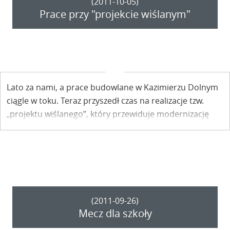
(2011-10-05)
Prace przy "projekcie wiślanym"
Lato za nami, a prace budowlane w Kazimierzu Dolnym
ciągle w toku. Teraz przyszedł czas na realizacje tzw.
„projektu wiślanego”, który przewiduje modernizację
przystani jachtowej, budowę toalety publicznej oraz
przebudowę części ulicy Sadowej.
(2011-09-26)
Mecz dla szkoły