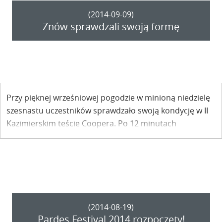
(2014-09-09)
Znów sprawdzali swoją formę
Przy pięknej wrześniowej pogodzie w minioną niedzielę
szesnastu uczestników sprawdzało swoją kondycję w II
Kazimierskim teście Coopera. Po 12 minutach
rywalizacji można było stwierdzić: jest lepiej!
(2014-08-19)
Pardes Festival 2014 rozpoczęty!