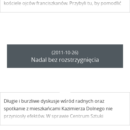
kościele ojców franciszkanów. Przybyli tu, by pomodlić
się w intencji tych, którzy zginęli. By oddać im cześć.
(2011-10-26)
Nadal bez rozstrzygnięcia
Długie i burzliwe dyskusje wśród radnych oraz
spotkanie z mieszkańcami Kazimierza Dolnego nie
przyniosły efektów. W sprawie Centrum Sztuki
Audiowizualnej, które miałoby powstać w kazimierskich