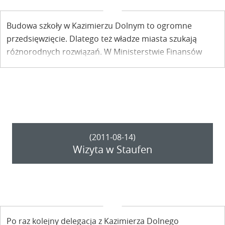
Budowa szkoły w Kazimierzu Dolnym to ogromne
przedsięwzięcie. Dlatego też władze miasta szukają
różnorodnych rozwiązań. W Ministerstwie Finansów
odbyło się ostatnio spotkanie dotyczące możliwości
pomocy z budżetu państwa w budowie nowej szkoły w
Miasteczku.
(2011-08-14)
Wizyta w Staufen
Po raz kolejny delegacja z Kazimierza Dolnego