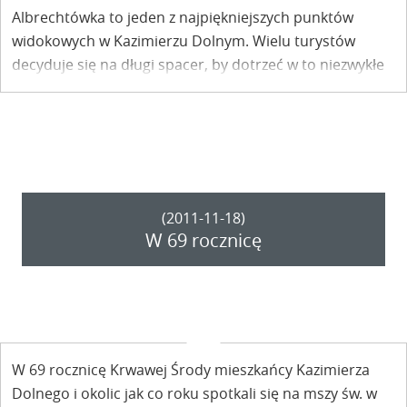
Albrechtówka to jeden z najpiękniejszych punktów
widokowych w Kazimierzu Dolnym. Wielu turystów
decyduje się na długi spacer, by dotrzeć w to niezwykłe
miejsce, chociaż oddalone od centrum Kazimierza. Dziś
dostęp do pięknych widoków zagradza… szlaban.
(2011-11-18)
W 69 rocznicę
W 69 rocznicę Krwawej Środy mieszkańcy Kazimierza
Dolnego i okolic jak co roku spotkali się na mszy św. w