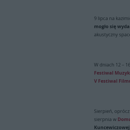
9 lipca na kazi
mogło się wydar
akustyczny space
W dniach 12 – 16
Festiwal Muzyki
V Festiwal Film
Sierpień, oprócz
sierpnia w
Domu
Kuncewiczowej