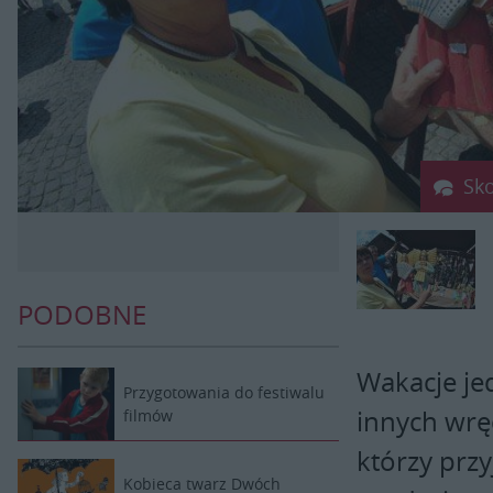
Sk
PODOBNE
Wakacje je
Przygotowania do festiwalu
innych wrę
filmów
którzy przy
Kobieca twarz Dwóch