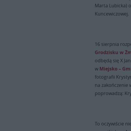
Marta Lubicka) or
Kuncewiczowej.
16 sierpnia rozp
Grodzisku w Ż
odbędą się X Jan
w
Miejsko – Gmi
fotografii Kryst
na zakończenie 
poprowadzą: Kry
To oczywiście ni