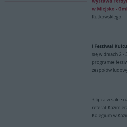
wystawa Ferdy
w Miejsko - Gmi
Rutkowskiego.
I Festiwal Kult
się w dniach 2 -
programie festiw
zespołów ludow
3 lipca w salce 
referat Kazimier
Kolegium w Kazi