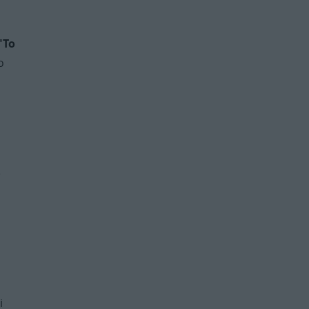
"To
o
ę
i