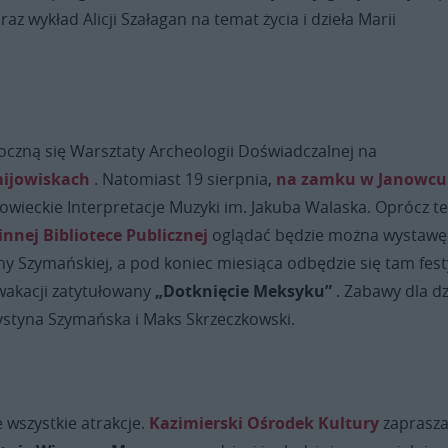
az wykład Alicji Szałagan na temat życia i dzieła Marii
oczną się Warsztaty Archeologii Doświadczalnej na
mijowiskach
. Natomiast 19 sierpnia,
na zamku w Janowcu
owieckie Interpretacje Muzyki im. Jakuba Walaska. Oprócz t
nnej Bibliotece Publicznej
oglądać będzie można wystawę
yny Szymańskiej, a pod koniec miesiąca odbędzie się tam fes
wakacji zatytułowany
„Dotknięcie Meksyku”
. Zabawy dla dz
styna Szymańska i Maks Skrzeczkowski.
e wszystkie atrakcje.
Kazimierski Ośrodek Kultury
zaprasz