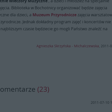
tnie Wieczory Muzyczne
, a dzieci i młodzież na specjalnie
ęcia. Biblioteka w Bochotnicy organizować będzie zajęcia
yczne dla dzieci, a
Muzeum Przyrodnicze
zajęcia warsztato
rzyrodnicze. Jednak dokładny program zajęć i koncertów nie 
 najbliższym czasie będziecie go mogli Państwo znaleźć na
Agnieszka Skrzyńska - Michalczewska
,
2011-0
komentarze
(23)
2011-07-10 