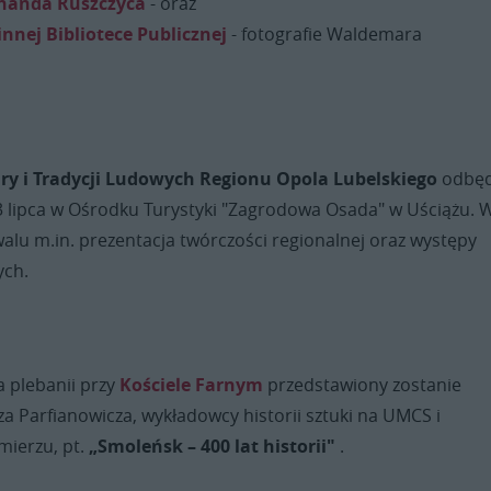
nanda Ruszczyca
- oraz
nnej Bibliotece Publicznej
- fotografie Waldemara
ury i Tradycji Ludowych Regionu Opola Lubelskiego
odbęd
 3 lipca w Ośrodku Turystyki "Zagrodowa Osada" w Uściążu. 
alu m.in. prezentacja twórczości regionalnej oraz występy
ych.
na plebanii przy
Kościele Farnym
przedstawiony zostanie
za Parfianowicza, wykładowcy historii sztuki na UMCS i
mierzu, pt.
„Smoleńsk – 400 lat historii"
.