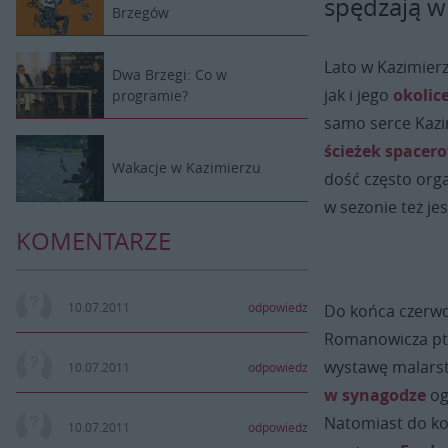
spędzają w 
Brzegów
Lato w Kazimier
Dwa Brzegi: Co w
jak i jego
okolic
programie?
samo serce Kazim
ścieżek spacer
Wakacje w Kazimierzu
dość często orga
w sezonie też je
KOMENTARZE
10.07.2011
odpowiedz
Do końca czerwc
Romanowicza pt
wystawę malarst
10.07.2011
odpowiedz
w synagodze
og
Natomiast do ko
10.07.2011
odpowiedz