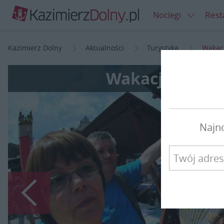
Rest
Noclegi
Kazimierz Dolny
Aktualności
Turystyka
Wakacj
Wakacje w Kaz
Najn
Poprzedni