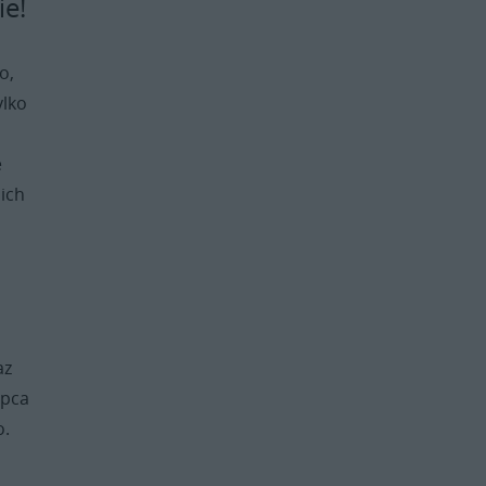
ie!
o,
ylko
e
 ich
az
ipca
o.