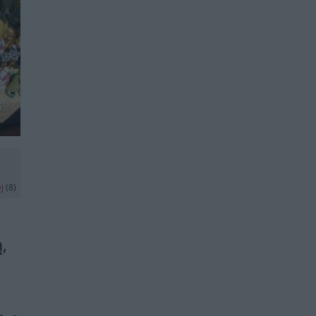
ęć
ej
(8)
,