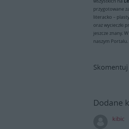
wszystkich na
Le
przygotowane zaj
literacko – plast
oraz wycieczki p
jeszcze znany. W
naszym Portalu.
Skomentuj
Dodane 
kibic