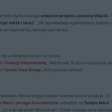
mierskim Rynku nastąpi
otwarcie projektu Jaśminy Wójcik - 
zyć także i teraz"
. Jak zapowiadają organizatorzy, będzie t
r po Kazimierzu, którego już nie ma.
 lipca odbędzie się po raz szósty
 i Tradycji Klezmerskiej
. Natomiast 30 lipca rozpocznie si
u i Sztuki Dwa Brzegi
, który potrwa tydzień.
 festiwalu filmów bogaty będzie również w inne atrakcje. 15
 Marii i Jerzego Kuncewiczów
odbędzie się
Święto Marii
. Co w programie? Monodram - Dzieje mojego życia (wystąp