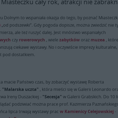
Miasteczku cały rok, atrakcji nie zabrakn
zu Dolnym to wspaniała okazja do tego, by poznać Miasteczk
e
„od podszewki”. Gdy pogoda dopisze, można zwiedzić nie t
ierza, ale też ruszyć dalej. Jest mnóstwo wspaniałych
owych
czy
rowerowych
, wiele
zabytków
oraz
muzea
, któr
nizują ciekawe wystawy. No i oczywiście imprezy kulturalne,
st pod dostatkiem.
a macie Państwo czas, by zobaczyć wystawę Roberta
.
"Malarska uczta"
, która mieści się w Galerii Leonardo or
wa Ireny Duszackiej -
"Secesja"
w Galerii Grabskich. Do 10 l
lądać podziwiać można prace prof. Kazimierza Paznańskieg
ńca lipca trwają wystawy prac
w Kamienicy Celejowskiej
-