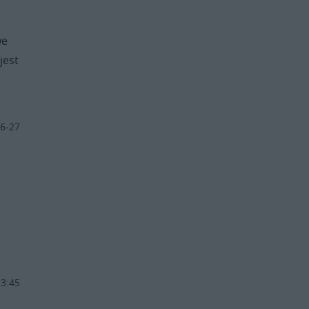
we
jest
6-27
13:45