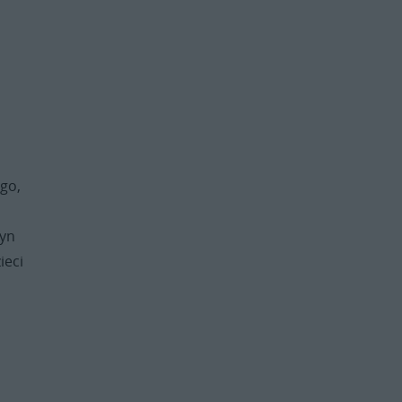
ego,
tyn
ieci
a