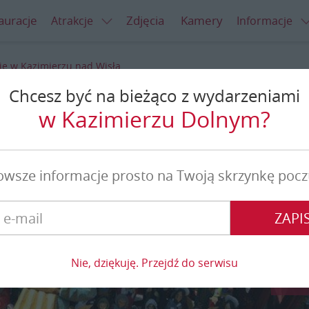
auracje
Zdjęcia
Kamery
Atrakcje
Informacje
e w Kazimierzu nad Wisłą
Chcesz być na bieżąco z wydarzeniami
imierzu nad Wisłą
w Kazimierzu Dolnym?
owsze informacje prosto na Twoją skrzynkę pocz
ZAPIS
Nie, dziękuję. Przejdź do serwisu