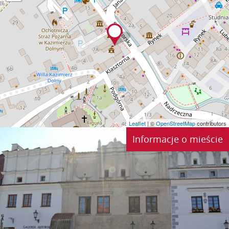
Leaflet
| ©
OpenStreetMap
contributors
Informacje o mieście