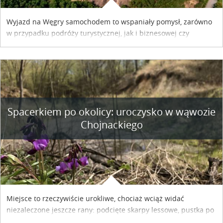
Wyjazd na Węgry samochodem to wspaniały pomysł, zarówno
w przypadku podróży turystycznej, jak i biznesowej czy
służbowej. Pamiętać tylko trzeba o wykupieniu winiety, co
można szybko i sprawnie zrobić online. Materiał powstał dzięki
współpracy reklamowej z Hungary Vignette.
Spacerkiem po okolicy: uroczysko w wąwozie
Chojnackiego
Miejsce to rzeczywiście urokliwe, chociaż wciąż widać
niezaleczone jeszcze rany: podcięte skarpy lessowe, pustka po
nielegalnie wyciętych drzewach, bajorko po dawnym stawie