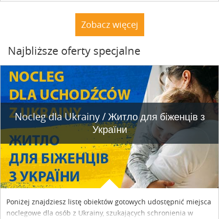
rybnym. Miały tu stać trzy nielegalnie postawione drewniane
dacze. Nie stoją. A natura powoli dochodzi do siebie.
Zobacz więcej
Najbliższe oferty specjalne
Nocleg dla Ukrainy / Житло для бiженцiв з
України
Poniżej znajdziesz listę obiektów gotowych udostępnić miejsca
noclegowe dla osób z Ukrainy, szukających schronienia w