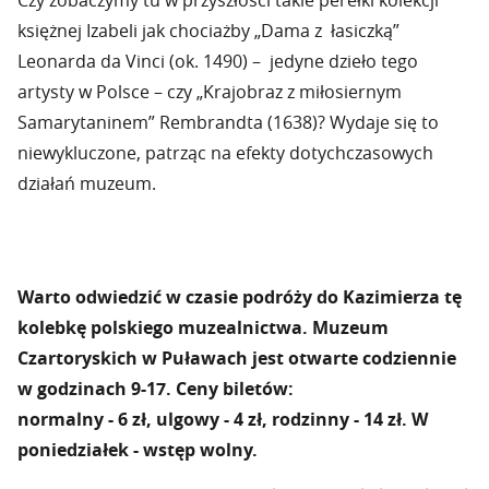
Czy zobaczymy tu w przyszłości takie perełki kolekcji
księżnej Izabeli jak chociażby „Dama z łasiczką”
Leonarda da Vinci (ok. 1490) – jedyne dzieło tego
artysty w Polsce – czy „Krajobraz z miłosiernym
Samarytaninem” Rembrandta (1638)? Wydaje się to
niewykluczone, patrząc na efekty dotychczasowych
działań muzeum.
Warto odwiedzić w czasie podróży do Kazimierza tę
kolebkę polskiego muzealnictwa. Muzeum
Czartoryskich w Puławach jest otwarte codziennie
w godzinach 9-17. Ceny biletów:
normalny - 6 zł, ulgowy - 4 zł, rodzinny - 14 zł. W
poniedziałek - wstęp wolny.