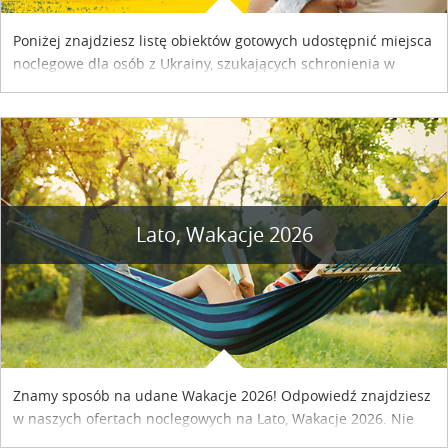
Poniżej znajdziesz listę obiektów gotowych udostępnić miejsca
noclegowe dla osób z Ukrainy, szukających schronienia w
naszym kraju. Skontaktuj się z właścicielem obiektu i uzgodnij
szczegóły....
Lato, Wakacje 2026
Znamy sposób na udane Wakacje 2026! Odpowiedź znajdziesz
w naszych ofertach noclegowych na Lato, Wakacje 2026. Nie
zwlekaj atrakcyjne noclegi czekają...