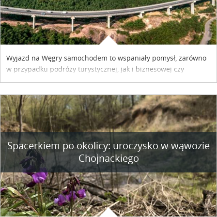
Wyjazd na Węgry samochodem to wspaniały pomysł, zarówno
w przypadku podróży turystycznej, jak i biznesowej czy
służbowej. Pamiętać tylko trzeba o wykupieniu winiety, co
można szybko i sprawnie zrobić online. Materiał powstał dzięki
współpracy reklamowej z Hungary Vignette.
Spacerkiem po okolicy: uroczysko w wąwozie
Chojnackiego