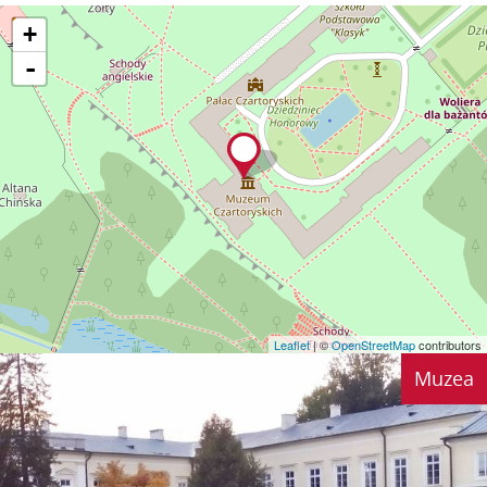
+
-
Leaflet
| ©
OpenStreetMap
contributors
Muzea