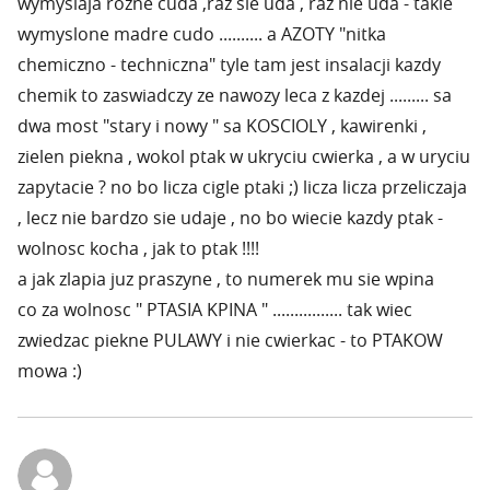
wymyslaja rozne cuda ,raz sie uda , raz nie uda - takie
wymyslone madre cudo .......... a AZOTY "nitka
chemiczno - techniczna" tyle tam jest insalacji kazdy
chemik to zaswiadczy ze nawozy leca z kazdej ......... sa
dwa most "stary i nowy " sa KOSCIOLY , kawirenki ,
zielen piekna , wokol ptak w ukryciu cwierka , a w uryciu
zapytacie ? no bo licza cigle ptaki ;) licza licza przeliczaja
, lecz nie bardzo sie udaje , no bo wiecie kazdy ptak -
wolnosc kocha , jak to ptak !!!!
a jak zlapia juz praszyne , to numerek mu sie wpina
co za wolnosc " PTASIA KPINA " ................ tak wiec
zwiedzac piekne PULAWY i nie cwierkac - to PTAKOW
mowa :)