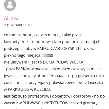
AUaka
2010-10-08 11:40
co tam remont , co tam mlotki , takie prace
kosmetyczne , tu poprawia tam podepra , zamaluja i
podczepia - aby w PARKU CZARTORYSKICH - okazac
piekno tego miejsca !!!!!!!!!!!!
nie ukrywam - jest to DUMA PULAW WIELKA
- poza PARKIM w miescie , duzo duzo ciekawych miejsc
jeszcze , a poza ty atmosferaaaaaaa - po pulawsku taka
codzienna , starzy zyjacy pulawianieeeeeee - z laseczka
w PARKU albo w KOSCIELE
jest tez duzo profesorow i docentow i doktorow - no bo
wiecie z w PULAWACH INSTYTUTOW jest od groma ,