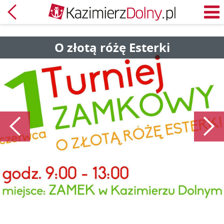
Powrót
M
O złotą różę Esterki
Poprzedni