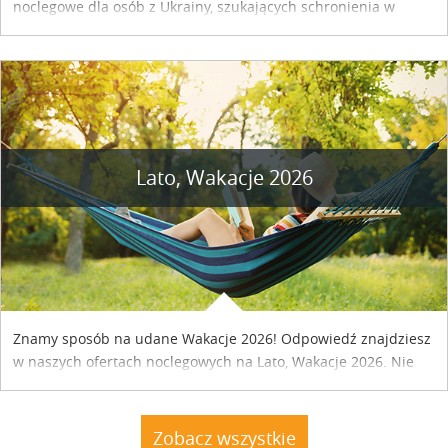
noclegowe dla osób z Ukrainy, szukających schronienia w
naszym kraju. Skontaktuj się z właścicielem obiektu i uzgodnij
szczegóły....
Lato, Wakacje 2026
Znamy sposób na udane Wakacje 2026! Odpowiedź znajdziesz
w naszych ofertach noclegowych na Lato, Wakacje 2026. Nie
zwlekaj atrakcyjne noclegi czekają...
Zobacz wszystkie