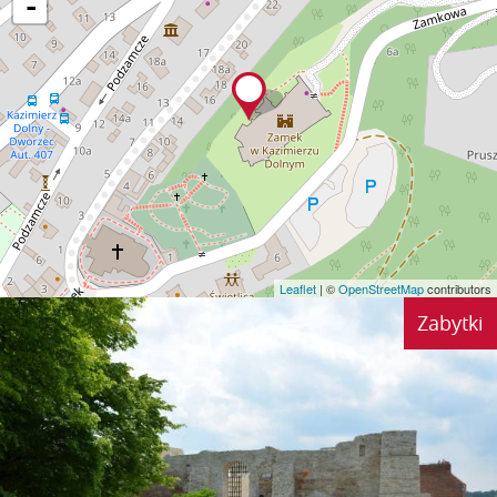
-
Leaflet
| ©
OpenStreetMap
contributors
Zabytki