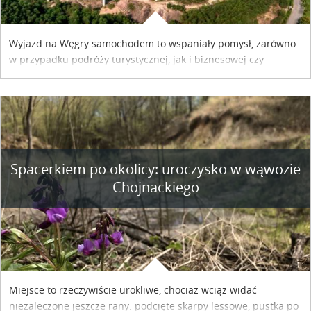
Wyjazd na Węgry samochodem to wspaniały pomysł, zarówno
w przypadku podróży turystycznej, jak i biznesowej czy
służbowej. Pamiętać tylko trzeba o wykupieniu winiety, co
można szybko i sprawnie zrobić online. Materiał powstał dzięki
współpracy reklamowej z Hungary Vignette.
Spacerkiem po okolicy: uroczysko w wąwozie
Chojnackiego
Miejsce to rzeczywiście urokliwe, chociaż wciąż widać
niezaleczone jeszcze rany: podcięte skarpy lessowe, pustka po